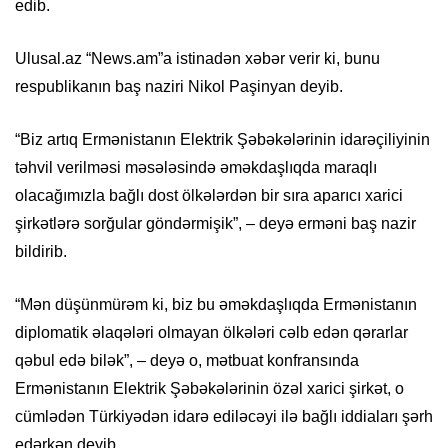
edib.
Ulusal.az “News.am”a istinadən xəbər verir ki, bunu
respublikanın baş naziri Nikol Paşinyan deyib.
“Biz artıq Ermənistanın Elektrik Şəbəkələrinin idarəçiliyinin
təhvil verilməsi məsələsində əməkdaşlıqda maraqlı
olacağımızla bağlı dost ölkələrdən bir sıra aparıcı xarici
şirkətlərə sorğular göndərmişik”, – deyə erməni baş nazir
bildirib.
“Mən düşünmürəm ki, biz bu əməkdaşlıqda Ermənistanın
diplomatik əlaqələri olmayan ölkələri cəlb edən qərarlar
qəbul edə bilək”, – deyə o, mətbuat konfransında
Ermənistanın Elektrik Şəbəkələrinin özəl xarici şirkət, o
cümlədən Türkiyədən idarə ediləcəyi ilə bağlı iddiaları şərh
edərkən deyib.