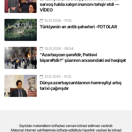
sərxoş halda xalqın inancını təhqir etdi —
VİDEO
15.01.2026
- 11:55
Türkiyənin ən antik şəhərləri -FOTOLAR
13.01.2026
- 09:54
“Azərbaycan şərəfdir, Pəhləvi
bişərəftdir!” şüarının arxasındaki əsl həqiqət
31.12.2025
- 11:25
Dünya azərbaycanlılarının həmrəyliyi artıq
tarixi çağırışdır
Saytdakı materialların istifadəsi zamanı istinad edilməsi vacibdir.
Məlumat internet səhifələrində istifadə edildikdə hiperlink vasitəsi ilə istinad