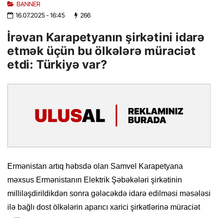
BANNER
16.07.2025
- 16:45
266
İrəvan Karapetyanın şirkətini idarə
etmək üçün bu ölkələrə müraciət
etdi: Türkiyə var?
Ermənistan artıq həbsdə olan Samvel Karapetyana
məxsus Ermənistanın Elektrik Şəbəkələri şirkətinin
milliləşdirildikdən sonra gələcəkdə idarə edilməsi məsələsi
ilə bağlı dost ölkələrin aparıcı xarici şirkətlərinə müraciət