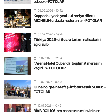
edəcək -FOTOLAR
09.02.2026
- 10:42
Kappadokiyada yeni kulinariya dövrü:
MICHELIN ulduzlu restoranlar -FOTOLAR
05.02.2026
- 09:44
Türkiyə 2025-ci il üzrə turizm nəticələrini
açıqlayıb
01.02.2026
- 12:54
“Arena Hotel Quba”da təqdimat mərasimi
keçirilib- FOTOLAR
01.02.2026
- 00:18
Quba bölgəsinə təftiş-infotur təşkil olunub –
FOTOLAR
19.01.2026
- 10:42
BİABIRÇILIQ! İcra başçısının müavinin əri