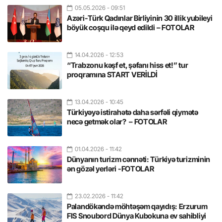
05.05.2026
- 09:51
Azəri-Türk Qadınlar Birliyinin 30 illik yubileyi
böyük coşqu ilə qeyd edildi – FOTOLAR
14.04.2026
- 12:53
“Trabzonu kəşf et, şəfanı hiss et!” tur
proqramına START VERİLDİ
13.04.2026
- 10:45
Türkiyəyə istirahətə daha sərfəli qiymətə
necə getmək olar? – FOTOLAR
01.04.2026
- 11:42
Dünyanın turizm cənnəti: Türkiyə turizminin
ən gözəl yerləri -FOTOLAR
23.02.2026
- 11:42
Palandökəndə möhtəşəm qayıdış: Erzurum
FIS Snoubord Dünya Kubokuna ev sahibliyi