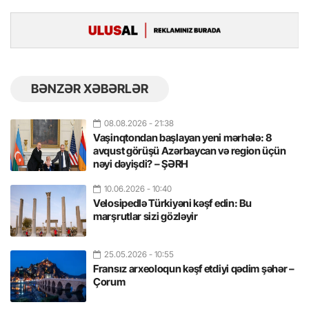
BƏNZƏR XƏBƏRLƏR
08.08.2026
- 21:38
Vaşinqtondan başlayan yeni mərhələ: 8
avqust görüşü Azərbaycan və region üçün
nəyi dəyişdi? – ŞƏRH
10.06.2026
- 10:40
Velosipedlə Türkiyəni kəşf edin: Bu
marşrutlar sizi gözləyir
25.05.2026
- 10:55
Fransız arxeoloqun kəşf etdiyi qədim şəhər –
Çorum