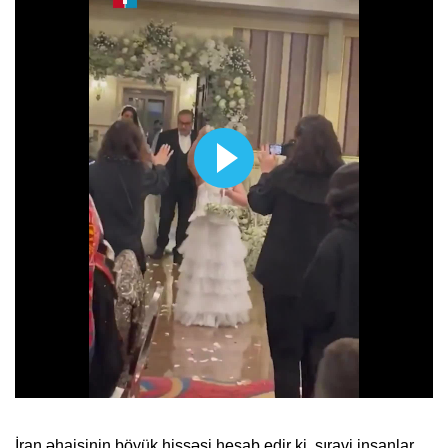
İran əhaisinin böyük hissəsi hesab edir ki, sıravi insanlar