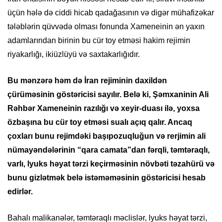
üçün hələ də ciddi hicab qadağasının və digər mühafizəkar
tələblərin qüvvədə olması fonunda Xameneinin ən yaxın
adamlarından birinin bu cür toy etməsi hakim rejimin
riyakarlığı, ikiüzlüyü və saxtakarlığıdır.
Bu mənzərə həm də İran rejiminin daxildən
çürüməsinin göstəricisi sayılır. Belə ki, Şəmxaninin Ali
Rəhbər Xameneinin razılığı və xeyir-duası ilə, yoxsa
özbaşına bu cür toy etməsi sualı açıq qalır. Ancaq
çoxları bunu rejimdəki başıpozuqluğun və rerjimin ali
nümayəndələrinin “qara camata”dan fərqli, təmtəraqlı,
varlı, lyuks həyat tərzi keçirməsinin növbəti təzahürü və
bunu gizlətmək belə istəməməsinin göstəricisi hesab
edirlər.
Bahalı malikanələr, təmtəraqlı məclislər, lyuks həyat tərzi,