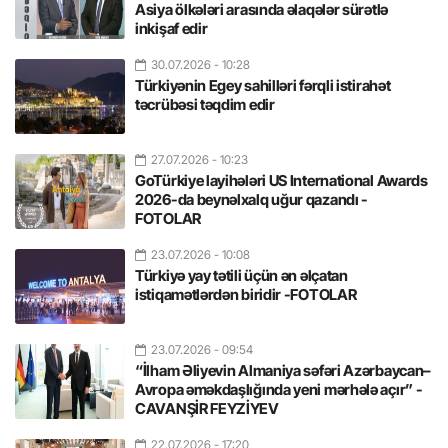
Asiya ölkələri arasında əlaqələr sürətlə
inkişaf edir
30.07.2026
- 10:28
Türkiyənin Egey sahilləri fərqli istirahət
təcrübəsi təqdim edir
27.07.2026
- 10:23
GoTürkiye layihələri US International Awards
2026-da beynəlxalq uğur qazandı -
FOTOLAR
23.07.2026
- 10:08
Türkiyə yay tətili üçün ən əlçatan
istiqamətlərdən biridir -FOTOLAR
23.07.2026
- 09:54
“İlham Əliyevin Almaniya səfəri Azərbaycan–
Avropa əməkdaşlığında yeni mərhələ açır” -
CAVANŞİR FEYZİYEV
22.07.2026
- 17:20