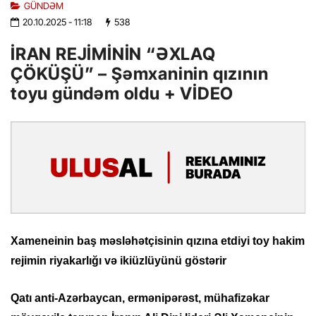
GÜNDƏM
20.10.2025
- 11:18
538
İRAN REJİMİNİN “ƏXLAQ
ÇÖKÜŞÜ” – Şəmxaninin qızının
toyu gündəm oldu + VİDEO
Xameneinin baş məsləhətçisinin qızına etdiyi toy hakim
rejimin riyakarlığı və ikiüzlüyünü göstərir
Qatı anti-Azərbaycan, ermənipərəst, mühafizəkar