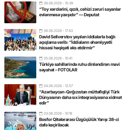
08.08.2026
- 15:39
“Toy xərclərini, qızılı, cehizi zəruri sayanlar
evlənməsə yaxşıdır” — Deputat
06.08.2026
- 17:43
David Seliverstov yayılan iddialarla bağlı
açıqlama verib: “İddiaların əhəmiyyətli
hissəsi həqiqəti əks etdirmir”
05.08.2026
- 10:41
Türkiyə sahillərində ruhu dinləndirən mavi
səyahət – FOTOLAR
04.08.2026
- 12:57
“Azərbaycan-Qırğızıstan müttəfiqliyi Türk
Dünyasının daha sıx inteqrasiyasına xidmət
edir”
03.08.2026
- 10:18
Bosfor Qitələrarası Üzgüçülük Yarışı 38-ci
dəfə keçiriləcək