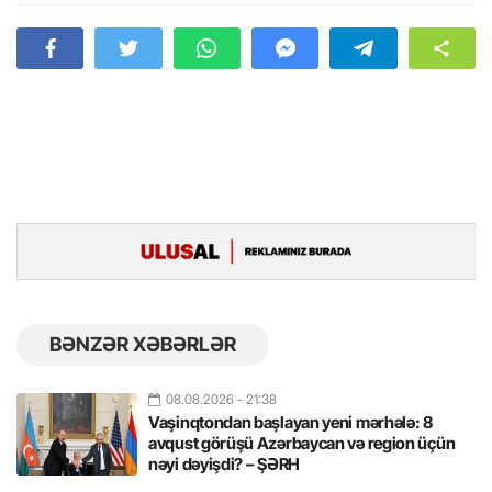
BƏNZƏR XƏBƏRLƏR
08.08.2026
- 21:38
Vaşinqtondan başlayan yeni mərhələ: 8
avqust görüşü Azərbaycan və region üçün
nəyi dəyişdi? – ŞƏRH