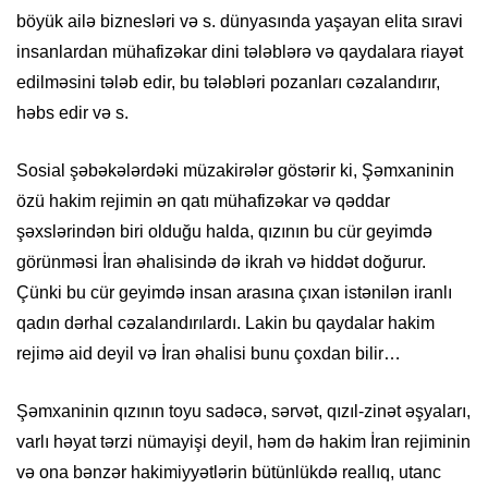
böyük ailə biznesləri və s. dünyasında yaşayan elita sıravi
insanlardan mühafizəkar dini tələblərə və qaydalara riayət
edilməsini tələb edir, bu tələbləri pozanları cəzalandırır,
həbs edir və s.
Sosial şəbəkələrdəki müzakirələr göstərir ki, Şəmxaninin
özü hakim rejimin ən qatı mühafizəkar və qəddar
şəxslərindən biri olduğu halda, qızının bu cür geyimdə
görünməsi İran əhalisində də ikrah və hiddət doğurur.
Çünki bu cür geyimdə insan arasına çıxan istənilən iranlı
qadın dərhal cəzalandırılardı. Lakin bu qaydalar hakim
rejimə aid deyil və İran əhalisi bunu çoxdan bilir…
Şəmxaninin qızının toyu sadəcə, sərvət, qızıl-zinət əşyaları,
varlı həyat tərzi nümayişi deyil, həm də hakim İran rejiminin
və ona bənzər hakimiyyətlərin bütünlükdə reallıq, utanc