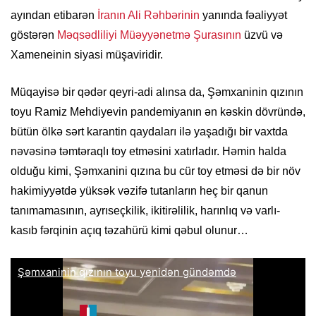
ayından etibarən
İranın Ali Rəhbərinin
yanında fəaliyyət
göstərən
Məqsədliliyi Müəyyənetmə Şurasının
üzvü və
Xameneinin siyasi müşaviridir.
Müqayisə bir qədər qeyri-adi alınsa da, Şəmxaninin qızının
toyu Ramiz Mehdiyevin pandemiyanın ən kəskin dövründə,
bütün ölkə sərt karantin qaydaları ilə yaşadığı bir vaxtda
nəvəsinə təmtəraqlı toy etməsini xatırladır. Həmin halda
olduğu kimi, Şəmxanini qızına bu cür toy etməsi də bir növ
hakimiyyətdə yüksək vəzifə tutanların heç bir qanun
tanımamasının, ayrıseçkilik, ikitirəlilik, harınlıq və varlı-
kasıb fərqinin açıq təzahürü kimi qəbul olunur…