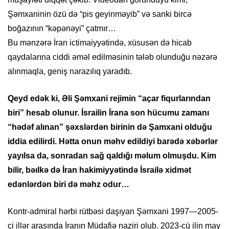
Şəmxaninin özü də “pis geyinməyib” və sanki bircə
boğazının “kəpənəyi” çatmır…
Bu mənzərə İran ictimaiyyətində, xüsusən də hicab
qaydalarına ciddi əməl edilməsinin tələb olunduğu nəzərə
alınmaqla, geniş narazılıq yaradıb.
Qeyd edək ki, Əli Şəmxani rejimin “açar fiqurlarından
biri” hesab olunur. İsrailin İrana son hücumu zamanı
“hədəf alınan” şəxslərdən birinin də Şamxani olduğu
iddia edilirdi.
Hətta onun məhv edildiyi barədə xəbərlər
yayılsa da, sonradan sağ qaldığı məlum olmuşdu. Kim
bilir, bəılkə də İran hakimiyyətində İsrailə xidmət
edənlərdən biri də məhz odur…
Kontr-admiral hərbi rütbəsi daşıyan Şəmxani 1997—2005-
ci illər arasında İranın Müdafiə naziri olub. 2023-cü ilin may