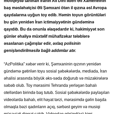
mövqeyilə tanınan İranın Ali Dini lideri Əli Xameneinin
baş məsləhətçisi Əli Şəmxani ötən il qızına əsl Avropa
qaydalarına uyğun toy edib. Həmin toyun görüntüləri
bu gün yenidən İran ictimaiyyətinin gündəminə
qayıdıb. Bu da onunla əlaqədardır ki, hakimiyyət son
günlər əhaliyə müxtəlif mühafizəkar tələblərə
əsaslanan çağırışlar edir,
əxlaq polisinin
genişləndirilməsilə bağlı addımlar atır.
“AzPolitika” xəbər verir ki, Şəmxaninin qızının yenidən
gündəmə gətirilən toyu sosial şəbəkələrdə, mediada, İran
əhalisi arasında böyük əks-səda doğurub və müzakirələrə
səbəb olub. Toy mərasimi Tehranda yerləşən bahalı
otellərdən birində baş tutub. Sosial şəbəkələrdə paylaşılan
videolarda bahalı, elit həyat tərzi, mərasimdə gəlin başda
olmaqla bəzi qadınların açıq, sərbəst geyim və musiqi
müşayiəti diqqət çəkib. Videodan göründüyü kimi,