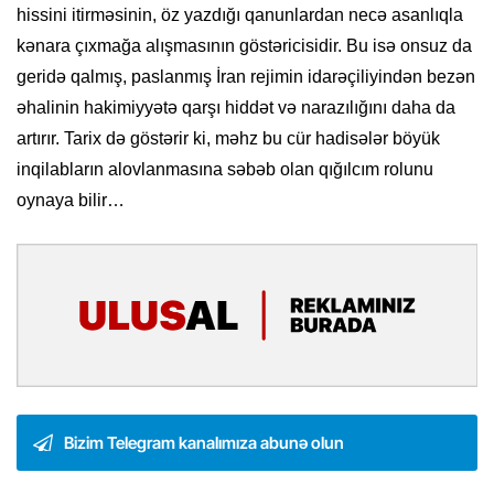
hissini itirməsinin, öz yazdığı qanunlardan necə asanlıqla
kənara çıxmağa alışmasının göstəricisidir. Bu isə onsuz da
geridə qalmış, paslanmış İran rejimin idarəçiliyindən bezən
əhalinin hakimiyyətə qarşı hiddət və narazılığını daha da
artırır. Tarix də göstərir ki, məhz bu cür hadisələr böyük
inqilabların alovlanmasına səbəb olan qığılcım rolunu
oynaya bilir…
Bizim Telegram kanalımıza abunə olun