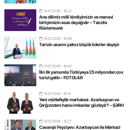
31.07.2026
- 18:22
Ana dilimiz milli kimliyimizin və mənəvi
birliyimizin əsas dayağıdır – Tənzilə
Rüstəmxanlı
31.07.2026
- 16:58
Tarixin axarını yalnız böyük liderlər dəyişir
31.07.2026
- 16:43
İlin ilk yarısında Türkiyəyə 25 milyondan çox
turist gəlib – FOTOLAR
31.07.2026
- 15:31
Yeni müttəfiqlik mərhələsi: Azərbaycan və
Qırğızıstanı hansı imkanlar gözləyir? – ŞƏRH
31.07.2026
- 12:27
Cavanşir Feyziyev: Azərbaycan ilə Mərkəzi