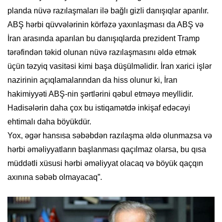
planda nüvə razılaşmaları ilə bağlı gizli danışıqlar aparılır.
ABŞ hərbi qüvvələrinin körfəzə yaxınlaşması da ABŞ və
İran arasında aparılan bu danışıqlarda prezident Tramp
tərəfindən təkid olunan nüvə razılaşmasını əldə etmək
üçün təzyiq vasitəsi kimi başa düşülməlidir. İran xarici işlər
nazirinin açıqlamalarından da hiss olunur ki, İran
hakimiyyəti ABŞ-nin şərtlərini qəbul etməyə meyllidir.
Hadisələrin daha çox bu istiqamətdə inkişaf edəcəyi
ehtimalı daha böyükdür.
Yox, əgər hansısa səbəbdən razılaşma əldə olunmazsa və
hərbi əməliyyatların başlanması qaçılmaz olarsa, bu qısa
müddətli xüsusi hərbi əməliyyat olacaq və böyük qaçqın
axınına səbəb olmayacaq”.