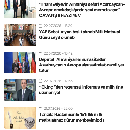
“İlham Əliyevin Almaniya səfəri Azərbaycan–
Avropa əməkdaşlığında yeni mərhələ açır” -
CAVANŞİR FEYZİYEV
22.07.2026
- 17:20
YAP Səbail rayon təşkilatında Milli Mətbuat
Günü qeyd olunub
22.07.2026
- 13:42
Deputat: Almaniya ilə münasibətlər
Azərbaycanın Avropa siyasətində önəmli yer
tutur
22.07.2026
- 12:56
“Əkinçi”dən rəqəmsal informasiya mühitinə
uzanan yol
21.07.2026
- 22:00
Tənzilə Rüstəmxanlı: 151 illik milli
mətbuatımız qürur mənbəyimizdir