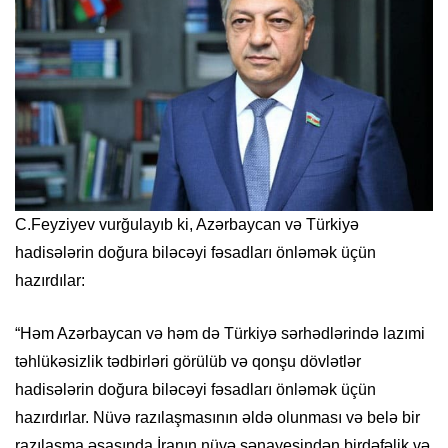
C.Feyziyev vurğulayıb ki, Azərbaycan və Türkiyə
hadisələrin doğura biləcəyi fəsadları önləmək üçün
hazırdılar:
“Həm Azərbaycan və həm də Türkiyə sərhədlərində lazımi
təhlükəsizlik tədbirləri görülüb və qonşu dövlətlər
hadisələrin doğura biləcəyi fəsadları önləmək üçün
hazırdırlar. Nüvə razılaşmasının əldə olunması və belə bir
razılaşma əsasında İranın nüvə sənayesindən birdəfəlik və