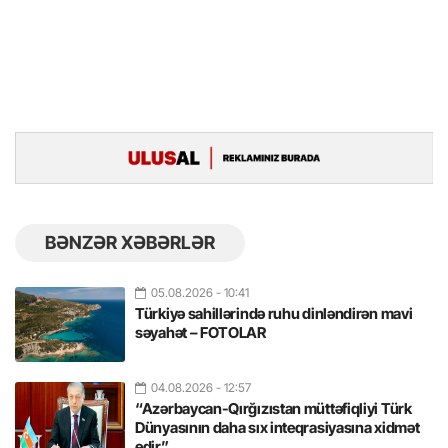
BƏNZƏR XƏBƏRLƏR
05.08.2026
- 10:41
Türkiyə sahillərində ruhu dinləndirən mavi
səyahət – FOTOLAR
04.08.2026
- 12:57
“Azərbaycan-Qırğızıstan müttəfiqliyi Türk
Dünyasının daha sıx inteqrasiyasına xidmət
edir”