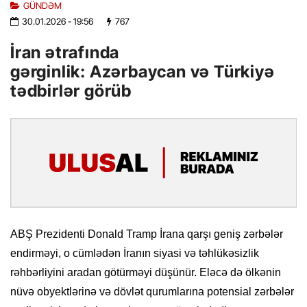
GÜNDƏM
30.01.2026
- 19:56
767
İran ətrafında
gərginlik: Azərbaycan və Türkiyə
tədbirlər görüb
ABŞ Prezidenti Donald Tramp İrana qarşı geniş zərbələr
endirməyi, o cümlədən İranın siyasi və təhlükəsizlik
rəhbərliyini aradan götürməyi düşünür. Eləcə də ölkənin
nüvə obyektlərinə və dövlət qurumlarına potensial zərbələr