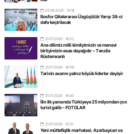
03.08.2026
- 10:18
Bosfor Qitələrarası Üzgüçülük Yarışı 38-ci
dəfə keçiriləcək
31.07.2026
- 18:22
Ana dilimiz milli kimliyimizin və mənəvi
birliyimizin əsas dayağıdır – Tənzilə
Rüstəmxanlı
31.07.2026
- 16:58
Tarixin axarını yalnız böyük liderlər dəyişir
31.07.2026
- 16:43
İlin ilk yarısında Türkiyəyə 25 milyondan çox
turist gəlib – FOTOLAR
31.07.2026
- 15:31
Yeni müttəfiqlik mərhələsi: Azərbaycan və