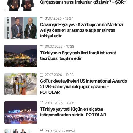
Qırğızıstanı hansı imkanlar gözləyir? – ŞƏRH
31.07.2026
- 12:27
Cavanşir Feyziyev: Azərbaycan ilə Mərkəzi
Asiya ölkələri arasında əlaqələr sürətlə
inkişaf edir
30.07.2026
- 10:28
Türkiyənin Egey sahilləri fərqli istirahət
təcrübəsi təqdim edir
27.07.2026
- 10:23
GoTürkiye layihələri US International Awards
2026-da beynəlxalq uğur qazandı -
FOTOLAR
23.07.2026
- 10:08
Türkiyə yay tətili üçün ən əlçatan
istiqamətlərdən biridir -FOTOLAR
23.07.2026
- 09:54