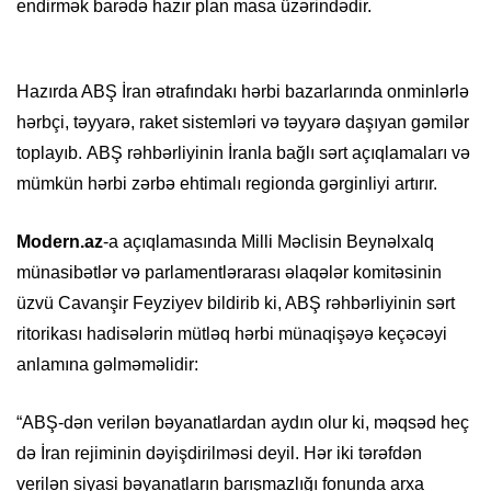
endirmək barədə hazır plan masa üzərindədir.
Hazırda ABŞ İran ətrafındakı hərbi bazarlarında onminlərlə
hərbçi, təyyarə, raket sistemləri və təyyarə daşıyan gəmilər
toplayıb. ABŞ rəhbərliyinin İranla bağlı sərt açıqlamaları və
mümkün hərbi zərbə ehtimalı regionda gərginliyi artırır.
Modern.az
-a açıqlamasında Milli Məclisin Beynəlxalq
münasibətlər və parlamentlərarası əlaqələr komitəsinin
üzvü Cavanşir Feyziyev bildirib ki, ABŞ rəhbərliyinin sərt
ritorikası hadisələrin mütləq hərbi münaqişəyə keçəcəyi
anlamına gəlməməlidir:
“ABŞ-dən verilən bəyanatlardan aydın olur ki, məqsəd heç
də İran rejiminin dəyişdirilməsi deyil. Hər iki tərəfdən
verilən siyasi bəyanatların barışmazlığı fonunda arxa