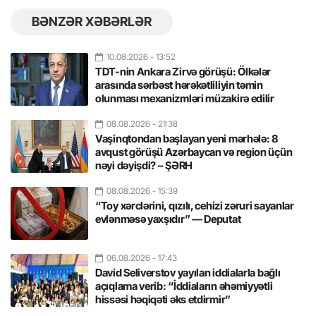
BƏNZƏR XƏBƏRLƏR
10.08.2026
- 13:52
TDT-nin Ankara Zirvə görüşü: Ölkələr
arasında sərbəst hərəkətliliyin təmin
olunması mexanizmləri müzakirə edilir
08.08.2026
- 21:38
Vaşinqtondan başlayan yeni mərhələ: 8
avqust görüşü Azərbaycan və region üçün
nəyi dəyişdi? – ŞƏRH
08.08.2026
- 15:39
“Toy xərclərini, qızılı, cehizi zəruri sayanlar
evlənməsə yaxşıdır” — Deputat
06.08.2026
- 17:43
David Seliverstov yayılan iddialarla bağlı
açıqlama verib: “İddiaların əhəmiyyətli
hissəsi həqiqəti əks etdirmir”