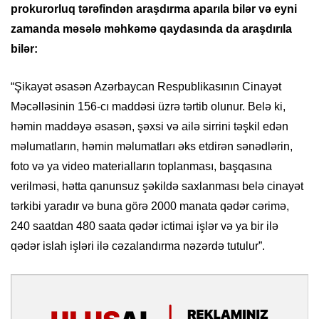
prokurorluq tərəfindən araşdırma aparıla bilər və eyni
zamanda məsələ məhkəmə qaydasında da araşdırıla
bilər:
“Şikayət əsasən Azərbaycan Respublikasının Cinayət
Məcəlləsinin 156-cı maddəsi üzrə tərtib olunur. Belə ki,
həmin maddəyə əsasən, şəxsi və ailə sirrini təşkil edən
məlumatların, həmin məlumatları əks etdirən sənədlərin,
foto və ya video materialların toplanması, başqasına
verilməsi, hətta qanunsuz şəkildə saxlanması belə cinayət
tərkibi yaradır və buna görə 2000 manata qədər cərimə,
240 saatdan 480 saata qədər ictimai işlər və ya bir ilə
qədər islah işləri ilə cəzalandırma nəzərdə tutulur”.