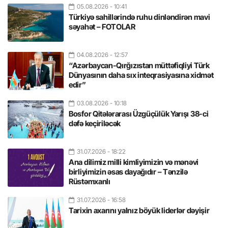
05.08.2026
- 10:41
Türkiyə sahillərində ruhu dinləndirən mavi
səyahət – FOTOLAR
04.08.2026
- 12:57
“Azərbaycan-Qırğızıstan müttəfiqliyi Türk
Dünyasının daha sıx inteqrasiyasına xidmət
edir”
03.08.2026
- 10:18
Bosfor Qitələrarası Üzgüçülük Yarışı 38-ci
dəfə keçiriləcək
31.07.2026
- 18:22
Ana dilimiz milli kimliyimizin və mənəvi
birliyimizin əsas dayağıdır – Tənzilə
Rüstəmxanlı
31.07.2026
- 16:58
Tarixin axarını yalnız böyük liderlər dəyişir