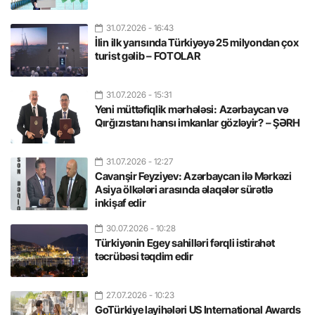
31.07.2026
- 16:43
İlin ilk yarısında Türkiyəyə 25 milyondan çox
turist gəlib – FOTOLAR
31.07.2026
- 15:31
Yeni müttəfiqlik mərhələsi: Azərbaycan və
Qırğızıstanı hansı imkanlar gözləyir? – ŞƏRH
31.07.2026
- 12:27
Cavanşir Feyziyev: Azərbaycan ilə Mərkəzi
Asiya ölkələri arasında əlaqələr sürətlə
inkişaf edir
30.07.2026
- 10:28
Türkiyənin Egey sahilləri fərqli istirahət
təcrübəsi təqdim edir
27.07.2026
- 10:23
GoTürkiye layihələri US International Awards