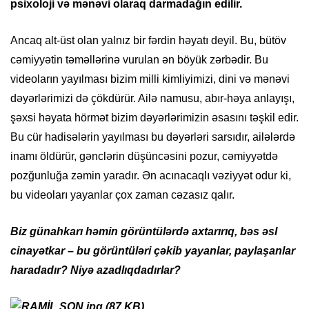
psixoloji və mənəvi olaraq darmadağın edilir.
Ancaq alt-üst olan yalnız bir fərdin həyatı deyil. Bu, bütöv
cəmiyyətin təməllərinə vurulan ən böyük zərbədir. Bu
videoların yayılması bizim milli kimliyimizi, dini və mənəvi
dəyərlərimizi də çökdürür. Ailə namusu, abır-həya anlayışı,
şəxsi həyata hörmət bizim dəyərlərimizin əsasını təşkil edir.
Bu cür hadisələrin yayılması bu dəyərləri sarsıdır, ailələrdə
inamı öldürür, gənclərin düşüncəsini pozur, cəmiyyətdə
pozğunluğa zəmin yaradır. Ən acınacaqlı vəziyyət odur ki,
bu videoları yayanlar çox zaman cəzasız qalır.
Biz günahkarı həmin görüntülərdə axtarırıq, bəs əsl
cinayətkar – bu görüntüləri çəkib yayanlar, paylaşanlar
haradadır? Niyə azadlıqdadırlar?