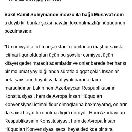
Vəkil Ramil Süleymanov mövzu ilə bağlı Musavat.com
-
a deyib ki, bunlar şəxsi həyatın toxunulmazlığı hüququnun
pozulmasıdır:
“Ümumiyyətlə, ictimai şəxslər, o cümlədən məşhur şəxslər
ictimai fiqur olduqları üçün bu şəxslər cəmiyyət üçün
kifayət qədər maraqlı adamlardır və onlar barədə hər hansı
bir məlumat yayıldığı anda sürətlə diqqət çəkir. İnsanlar
belə şəxslərin həyatı və fəaliyyəti barədə daim
maraqlıdırlar. Lakin həm Azərbaycan Respublikasının
Konstitusiyası, həm də Avropa İnsan Hüquqları
Konvensiyası ictimai fiqur olmaqlarına baxmayaraq, onların
da şəxsi həyat toxunulmazlığını qoruyur. Həm Azərbaycan
Respublikasının Konstitusiyası, həm də Avropa İnsan
Hüquqları Konvensiyası şəxsi həyat dedikdə bir sıra