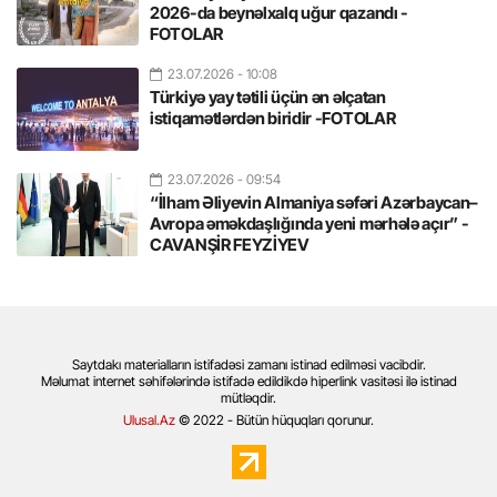
2026-da beynəlxalq uğur qazandı -
FOTOLAR
23.07.2026
- 10:08
Türkiyə yay tətili üçün ən əlçatan
istiqamətlərdən biridir -FOTOLAR
23.07.2026
- 09:54
“İlham Əliyevin Almaniya səfəri Azərbaycan–
Avropa əməkdaşlığında yeni mərhələ açır” -
CAVANŞİR FEYZİYEV
Saytdakı materialların istifadəsi zamanı istinad edilməsi vacibdir.
Məlumat internet səhifələrində istifadə edildikdə hiperlink vasitəsi ilə istinad
mütləqdir.
Ulusal.Az
© 2022 - Bütün hüquqları qorunur.