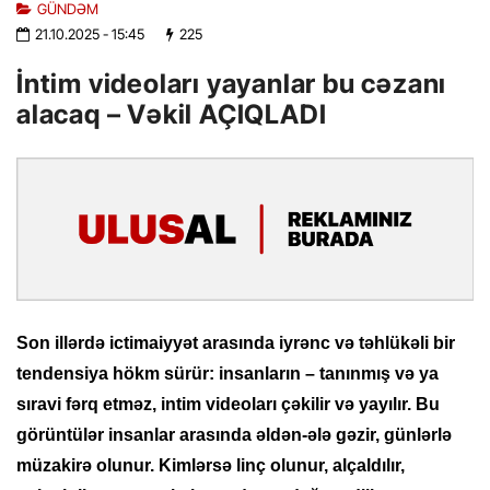
GÜNDƏM
21.10.2025
- 15:45
225
İntim videoları yayanlar bu cəzanı
alacaq – Vəkil AÇIQLADI
Son illərdə ictimaiyyət arasında iyrənc və təhlükəli bir
tendensiya hökm sürür: insanların – tanınmış və ya
sıravi fərq etməz, intim videoları çəkilir və yayılır. Bu
görüntülər insanlar arasında əldən-ələ gəzir, günlərlə
müzakirə olunur. Kimlərsə linç olunur, alçaldılır,