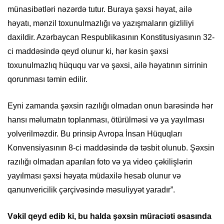
münasibətləri nəzərdə tutur. Buraya şəxsi həyat, ailə
həyatı, mənzil toxunulmazlığı və yazışmaların gizliliyi
daxildir. Azərbaycan Respublikasının Konstitusiyasının 32-
ci maddəsində qeyd olunur ki, hər kəsin şəxsi
toxunulmazlıq hüququ var və şəxsi, ailə həyatının sirrinin
qorunması təmin edilir.
Eyni zamanda şəxsin razılığı olmadan onun barəsində hər
hansı məlumatın toplanması, ötürülməsi və ya yayılması
yolverilməzdir. Bu prinsip Avropa İnsan Hüquqları
Konvensiyasının 8-ci maddəsində də təsbit olunub. Şəxsin
razılığı olmadan aparılan foto və ya video çəkilişlərin
yayılması şəxsi həyata müdaxilə hesab olunur və
qanunvericilik çərçivəsində məsuliyyət yaradır”.
Vəkil qeyd edib ki, bu halda şəxsin müraciəti əsasında