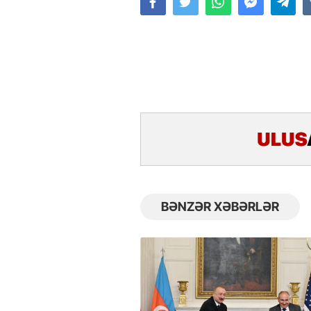
BƏNZƏR XƏBƏRLƏR