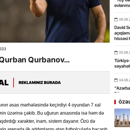
evlənmə
06.08.
David Se
açıqlama
hissəsi 
533
05.08.
 Qurban Qurbanov…
Türkiyə 
səyahə
04.08.
“Azərbay
Dünyası
xidmət 
ÖZƏ
nın əsas mərhələsində keçirdiyi 4 oyundan 7 xal
nin üzərinə çəkib. Bu uğurun arxasında isə həm də
03.08.
Bosfor Q
şdırdığı xarakter, inam, sistem dayanır. Özü də
dəfə keç
lq arenada ilk addımlarını atan futbolçularla bacarıb.