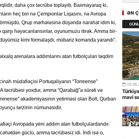
Cavanşi
rqlidir, daha çox təcrübə toplayıb. Baxmayaraq ki,
Asiya öl
ƏN 
nların heç biri nə Çempionlar Liqasını, nə Avropa
inkişaf e
 görmüşdü. Qrup mərhələsinə düşəndə narahat idim ki,
GÜN
ə qarşı həyəcanlansınlar, oyunumuzu itirək. Amma bir-
30.07.
Türkiyən
ündüyümüz kimi formalaşdı, mübariz komanda yarandı”.
təcrübəs
alq arenalara addımlarını atan futbolçuları təqdim
27.07.
GoTürkiy
Awards 
-FOTOL
ğ cinah müdafiəçisi Portuqaliyanın “Torreense”
05.08.
A təcrübəsi yoxdur, amma “Qarabağ”a sürəti və
Türkiyə
23.07.
mavi s
luminense” akademiyasının yetirməsi olan Bolt, Qurban
Türkiyə 
oyunçu tərzinin nümunəsidir.
istiqam
fiəçi Avropada yeni addım atan futbolçulardandır.
23.07.
cəhətdən güclü, amma təcrübəsiz idi. İndi isə o,
“İlham Ə