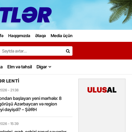
fə
Haqqımızda
Əlaqə
Media üçün
Search…
ka
Elm və təhsil
Digər
R LENTI
2026
- 21:38
ondan başlayan yeni mərhələ: 8
görüşü Azərbaycan və region
yi dəyişdi? – ŞƏRH
2026
- 15:39
lərini, qızılı, cehizi zəruri sayanlar