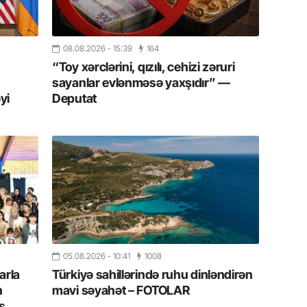
13.07.
Cavanşi
Forumu 
08.08.2026
- 15:39
164
hadisəd
“Toy xərclərini, qızılı, cehizi zəruri
sayanlar evlənməsə yaxşıdır” —
13.07.
yi
Deputat
İstirahə
olan bu
11.07.2
“İndiki
mənada 
10.07.
Ankara 
diploma
05.08.2026
- 10:41
1008
Deputa
arla
Türkiyə sahillərində ruhu dinləndirən
n
mavi səyahət – FOTOLAR
08.07.
s