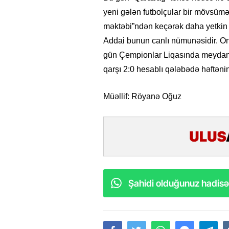
yeni gələn futbolçular bir mövsüm
məktəbi”ndən keçərək daha yetkin 
Addai bunun canlı nümunəsidir. Onl
gün Çempionlar Liqasında meydanın
qarşı 2:0 hesablı qələbədə həftənin
Müəllif: Röyanə Oğuz
Şahidi olduğunuz hadisəl