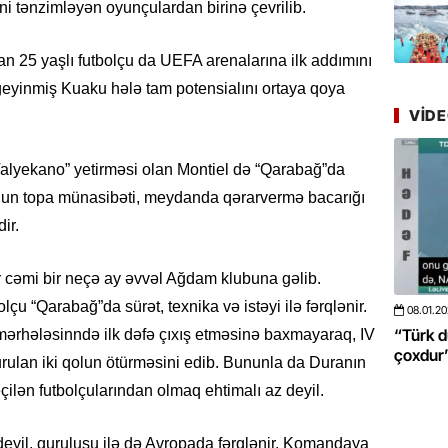
Azərbay
i tənzimləyən oyunçulardan birinə çevrilib.
mərhələ
an 25 yaşlı futbolçu da UEFA arenalarına ilk addımını
22.07.
geyinmiş Kuaku hələ tam potensialını ortaya qoya
YAP Səba
VID
Günü q
22.07.
Valyekano” yetirməsi olan Montiel də “Qarabağ”da
Deputat
Onun topa münasibəti, meydanda qərarvermə bacarığı
Azərbay
ir.
yer tutu
 cəmi bir neçə ay əvvəl Ağdam klubuna gəlib.
22.07.
lçu “Qarabağ”da sürət, texnika və istəyi ilə fərqlənir.
“Əkinçi
08.01.2026
- 10:50
425
20.06.2
mühitin
 böyüməsini
“Türk dünyası ilə bağlı görüləcək işlər
“Azərba
ərhələsinndə ilk dəfə çıxış etməsinə baxmayaraq, IV
çoxdur” -VİDEO
pozdu”
vurulan iki qolun ötürməsini edib. Bununla da Duranın
21.07.
çilən futbolçularından olmaq ehtimalı az deyil.
Tənzilə R
mətbuat
deyil, quruluşu ilə də Avropada fərqlənir. Komandaya