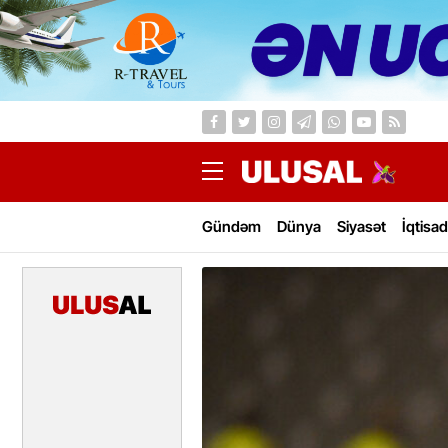
Gündəm
Dünya
Siyasət
İqtisad