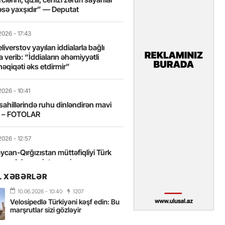
sə yaxşıdır” — Deputat
2026
- 17:43
liverstov yayılan iddialarla bağlı
 verib: “İddiaların əhəmiyyətli
həqiqəti əks etdirmir”
2026
- 10:41
sahillərində ruhu dinləndirən mavi
t – FOTOLAR
2026
- 12:57
can-Qırğızıstan müttəfiqliyi Türk
nın daha sıx inteqrasiyasına
edir”
L XƏBƏRLƏR
10.06.2026
- 10:40
1207
2026
- 10:18
Velosipedlə Türkiyəni kəşf edin: Bu
itələrarası Üzgüçülük Yarışı 38-ci
marşrutlar sizi gözləyir
iriləcək