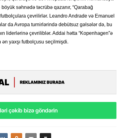
20.07.
ə böyük səhnədə təcrübə qazanır, “Qarabağ
Cavanşi
futbolçulara çevrilirlər. Leandro Andrade və Emanuel
Üstellə
ar da Avropa turnirlərində debütsuz gəlsələr də, bu
 liderlərinə çevriliblər. Addai hətta “Kopenhagen”ə
20.07.
 ən yaxşı futbolçusu seçilmişdi.
Türkiyə
Antalya
turistlər
19.07.
Şuşa art
dialoq 
17.07.
Yeni dü
əri çəkib bizə göndərin
Türkiyə
15.07.