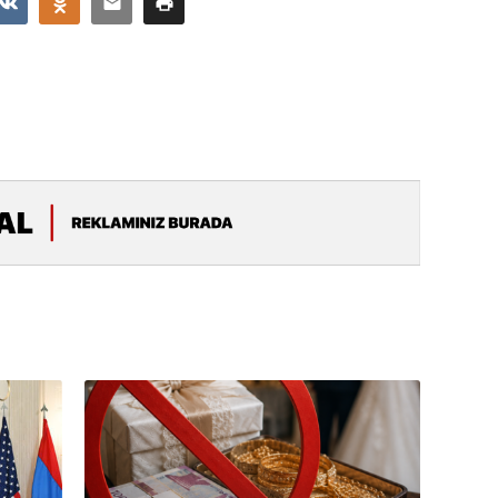
Albert R
təqdimat
15.07.
Türkiyə
yaxşı d
14.07.
Beynəlx
Azərbay
14.07.
Şuşa dü
mərkəzin
yazır
13.07.
Azərbay
siyasi a