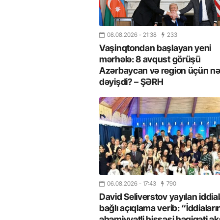
08.08.2026
- 21:38
233
Vaşinqtondan başlayan yeni
mərhələ: 8 avqust görüşü
Azərbaycan və region üçün nə
dəyişdi? – ŞƏRH
06.08.2026
- 17:43
790
David Seliverstov yayılan iddial
bağlı açıqlama verib: “İddiaları
əhəmiyyətli hissəsi həqiqəti ək