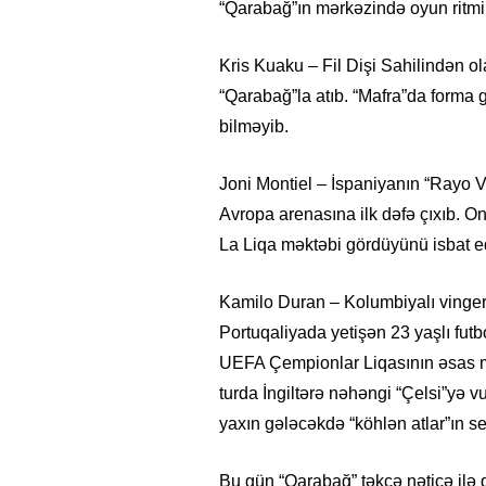
“Qarabağ”ın mərkəzində oyun ritmin
Kris Kuaku – Fil Dişi Sahilindən ol
“Qarabağ”la atıb. “Mafra”da forma 
bilməyib.
Joni Montiel – İspaniyanın “Rayo 
Avropa arenasına ilk dəfə çıxıb. 
La Liqa məktəbi gördüyünü isbat ed
Kamilo Duran – Kolumbiyalı vinger
Portuqaliyada yetişən 23 yaşlı futbo
26
- 11:12
751
14.05.2026
- 10:58
348
ycan onların çirkin oyununu
“ABŞ və Qərb Çinin daha da
UEFA Çempionlar Liqasının əsas m
- VİDEO
istəmir”- VİDEO
turda İngiltərə nəhəngi “Çelsi”yə 
yaxın gələcəkdə “köhlən atlar”ın se
Bu gün “Qarabağ” təkcə nəticə ilə 