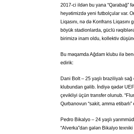
2017-ci ildən bu yana “Qarabağ” fə
heyətimizdə yeni futbolçular var. O
Liqasını, nə də Konfrans Liqasını
böyük stadionlarda, güclü rəqiblər
birimizə inam oldu, kollektiv düş
Bu məqamda Ağdam klubu ilə benəlx
edirik:
Dani Bolt – 25 yaşlı braziliyalı sa
klubundan gəlib. İndiyə qədər UEF
çevikliyi üçün transfer olunub. “F
Qurbanovun “sakit, amma etibarlı” 
Pedro Bikalyo – 24 yaşlı yarımmüda
“Alverka”dan gələn Bikalyo texniki 