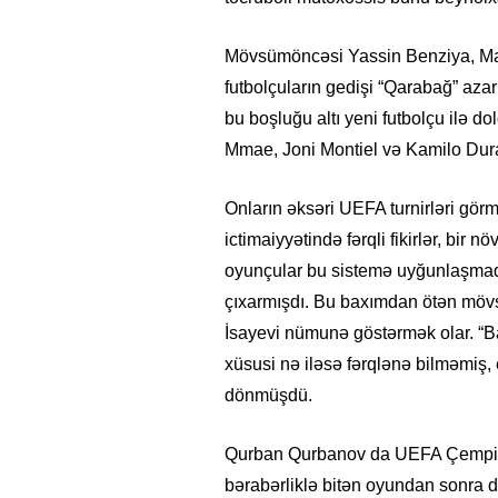
Mövsümöncəsi Yassin Benziya, Mar
futbolçuların gedişi “Qarabağ” az
bu boşluğu altı yeni futbolçu ilə d
Mmae, Joni Montiel və Kamilo Duran
Onların əksəri UEFA turnirləri gör
ictimaiyyətində fərqli fikirlər, bir 
oyunçular bu sistemə uyğunlaşmaq
çıxarmışdı. Bu baxımdan ötən möv
İsayevi nümunə göstərmək olar. “Ba
xüsusi nə iləsə fərqlənə bilməmiş
dönmüşdü.
Qurban Qurbanov da UEFA Çempionla
bərabərliklə bitən oyundan sonra 