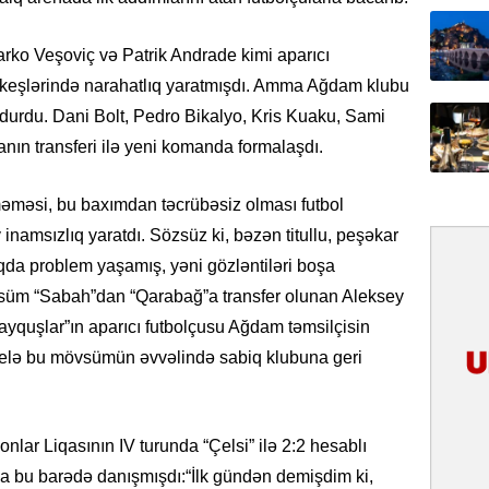
31.07.
ko Veşoviç və Patrik Andrade kimi aparıcı
Ana dili
arkeşlərində narahatlıq yaratmışdı. Amma Ağdam klubu
birliyim
Rüstəmx
oldurdu. Dani Bolt, Pedro Bikalyo, Kris Kuaku, Sami
ın transferi ilə yeni komanda formalaşdı.
31.07.
Tarixin 
məməsi, bu baxımdan təcrübəsiz olması futbol
növ inamsızlıq yaratdı. Sözsüz ki, bəzən titullu, peşəkar
31.07.
da problem yaşamış, yəni gözləntiləri boşa
İlin ilk
süm “Sabah”dan “Qarabağ”a transfer olunan Aleksey
çox tur
yquşlar”ın aparıcı futbolçusu Ağdam təmsilçisin
31.07.
, elə bu mövsümün əvvəlində sabiq klubuna geri
Yeni mü
Qırğızıs
ŞƏRH
r Liqasının IV turunda “Çelsi” ilə 2:2 hesablı
31.07.
da bu barədə danışmışdı:“İlk gündən demişdim ki,