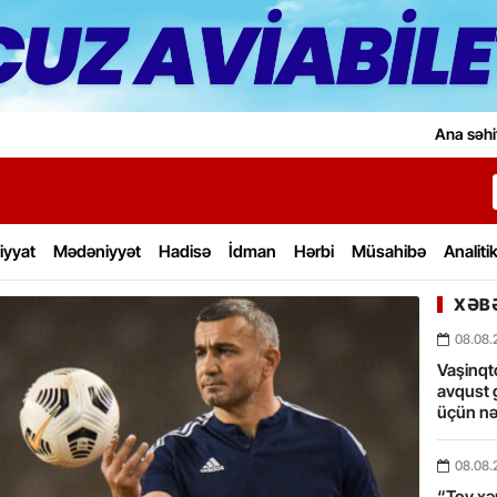
Ana səhi
iyyat
Mədəniyyət
Hadisə
İdman
Hərbi
Müsahibə
Analiti
XƏBƏ
08.08.
Vaşinqt
avqust 
üçün nə
08.08.
“Toy xərc