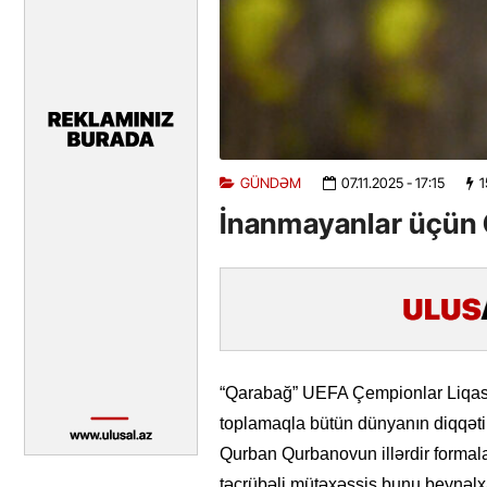
GÜNDƏM
07.11.2025
- 17:15
1
İnanmayanlar üçün
“Qarabağ” UEFA Çempionlar Liqası
toplamaqla bütün dünyanın diqqəti
Qurban Qurbanovun illərdir formala
təcrübəli mütəxəssis bunu beynəlxa