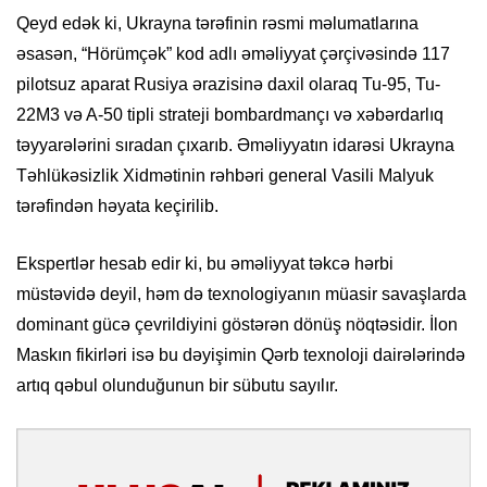
Qeyd edək ki, Ukrayna tərəfinin rəsmi məlumatlarına
əsasən, “Hörümçək” kod adlı əməliyyat çərçivəsində 117
pilotsuz aparat Rusiya ərazisinə daxil olaraq Tu-95, Tu-
22M3 və A-50 tipli strateji bombardmançı və xəbərdarlıq
təyyarələrini sıradan çıxarıb. Əməliyyatın idarəsi Ukrayna
Təhlükəsizlik Xidmətinin rəhbəri general Vasili Malyuk
tərəfindən həyata keçirilib.
Ekspertlər hesab edir ki, bu əməliyyat təkcə hərbi
müstəvidə deyil, həm də texnologiyanın müasir savaşlarda
dominant gücə çevrildiyini göstərən dönüş nöqtəsidir. İlon
Maskın fikirləri isə bu dəyişimin Qərb texnoloji dairələrində
artıq qəbul olunduğunun bir sübutu sayılır.