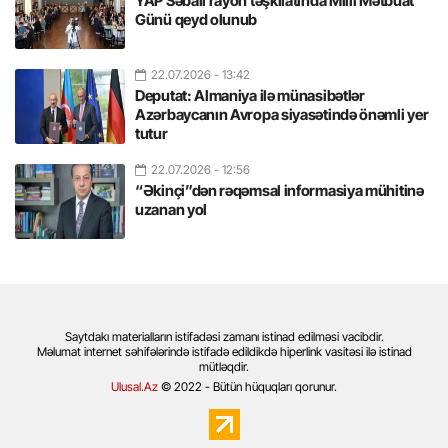
YAP Səbail rayon təşkilatında Milli Mətbuat
Günü qeyd olunub
22.07.2026
- 13:42
Deputat: Almaniya ilə münasibətlər
Azərbaycanın Avropa siyasətində önəmli yer
tutur
22.07.2026
- 12:56
“Əkinçi”dən rəqəmsal informasiya mühitinə
uzanan yol
Saytdakı materialların istifadəsi zamanı istinad edilməsi vacibdir.
Məlumat internet səhifələrində istifadə edildikdə hiperlink vasitəsi ilə istinad
mütləqdir.
Ulusal.Az
© 2022 - Bütün hüquqları qorunur.