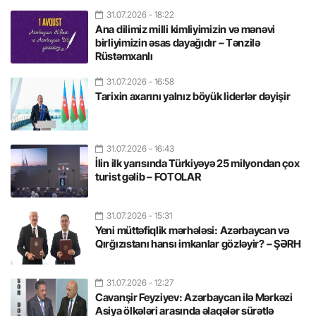
31.07.2026
- 18:22
Ana dilimiz milli kimliyimizin və mənəvi
birliyimizin əsas dayağıdır – Tənzilə
Rüstəmxanlı
31.07.2026
- 16:58
Tarixin axarını yalnız böyük liderlər dəyişir
31.07.2026
- 16:43
İlin ilk yarısında Türkiyəyə 25 milyondan çox
turist gəlib – FOTOLAR
31.07.2026
- 15:31
Yeni müttəfiqlik mərhələsi: Azərbaycan və
Qırğızıstanı hansı imkanlar gözləyir? – ŞƏRH
31.07.2026
- 12:27
Cavanşir Feyziyev: Azərbaycan ilə Mərkəzi
Asiya ölkələri arasında əlaqələr sürətlə