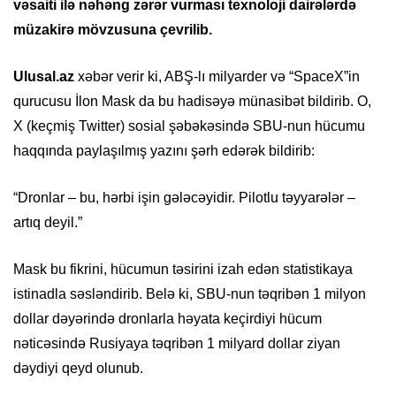
vəsaiti ilə nəhəng zərər vurması texnoloji dairələrdə
müzakirə mövzusuna çevrilib.
Ulusal.az
xəbər verir ki, ABŞ-lı milyarder və “SpaceX”in
qurucusu İlon Mask da bu hadisəyə münasibət bildirib. O,
X (keçmiş Twitter) sosial şəbəkəsində SBU-nun hücumu
haqqında paylaşılmış yazını şərh edərək bildirib:
“Dronlar – bu, hərbi işin gələcəyidir. Pilotlu təyyarələr –
artıq deyil.”
Mask bu fikrini, hücumun təsirini izah edən statistikaya
istinadla səsləndirib. Belə ki, SBU-nun təqribən 1 milyon
dollar dəyərində dronlarla həyata keçirdiyi hücum
nəticəsində Rusiyaya təqribən 1 milyard dollar ziyan
dəydiyi qeyd olunub.