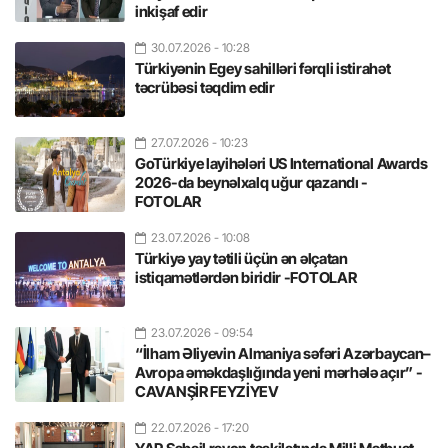
inkişaf edir
30.07.2026
- 10:28
Türkiyənin Egey sahilləri fərqli istirahət
təcrübəsi təqdim edir
27.07.2026
- 10:23
GoTürkiye layihələri US International Awards
2026-da beynəlxalq uğur qazandı -
FOTOLAR
23.07.2026
- 10:08
Türkiyə yay tətili üçün ən əlçatan
istiqamətlərdən biridir -FOTOLAR
23.07.2026
- 09:54
“İlham Əliyevin Almaniya səfəri Azərbaycan–
Avropa əməkdaşlığında yeni mərhələ açır” -
CAVANŞİR FEYZİYEV
22.07.2026
- 17:20