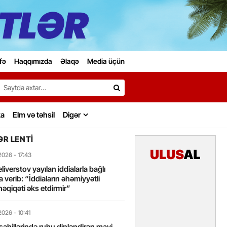
fə
Haqqımızda
Əlaqə
Media üçün
Search…
ka
Elm və təhsil
Digər
R LENTI
2026
- 17:43
liverstov yayılan iddialarla bağlı
 verib: “İddiaların əhəmiyyətli
həqiqəti əks etdirmir”
2026
- 10:41
sahillərində ruhu dinləndirən mavi