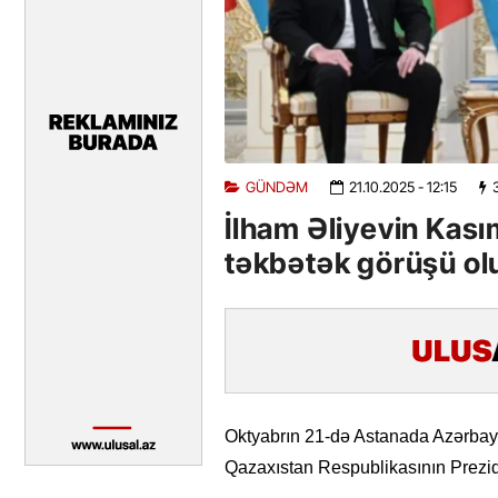
GÜNDƏM
21.10.2025
- 12:15
İlham Əliyevin Kas
təkbətək görüşü ol
Oktyabrın 21-də Astanada Azərbayc
Qazaxıstan Respublikasının Prezid