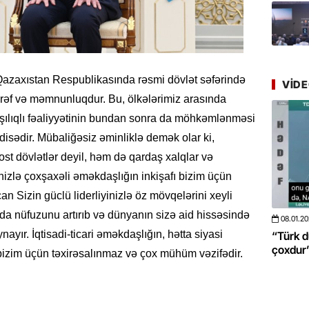
Azərbay
yer tutu
22.07.
“Əkinçi
 Qazaxıstan Respublikasında rəsmi dövlət səfərində
mühitin
VID
əf və məmnunluqdur. Bu, ölkələrimiz arasında
21.07.
 qarşılıqlı fəaliyyətinin bundan sonra da möhkəmlənməsi
Tənzilə R
sədir. Mübaliğəsiz əminliklə demək olar ki,
mətbuat
t dövlətlər deyil, həm də qardaş xalqlar və
ənizlə çoxşaxəli əməkdaşlığın inkişafı bizim üçün
20.07.
can Sizin güclü liderliyinizlə öz mövqelərini xeyli
Cavanşi
Üstellə
a nüfuzunu artırıb və dünyanın sizə aid hissəsində
08.01.2026
- 10:50
422
20.06.2
ayır. İqtisadi-ticari əməkdaşlığın, hətta siyasi
 böyüməsini
“Türk dünyası ilə bağlı görüləcək işlər
“Azərba
20.07.
çoxdur” -VİDEO
pozdu”
ə bizim üçün təxirəsalınmaz və çox mühüm vəzifədir.
Türkiyə
Antalya
turistlər