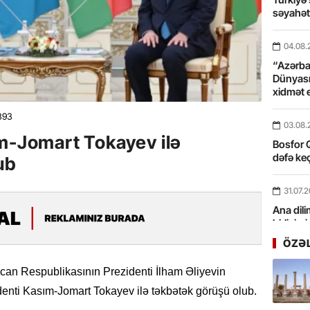
səyahə
04.08.
“Azərbay
Dünyası
xidmət 
393
03.08.
ım-Jomart Tokayev ilə
Bosfor Q
dəfə keç
ub
31.07.
Ana dili
birliyim
Rüstəmx
ÖZƏ
31.07.
an Respublikasının Prezidenti İlham Əliyevin
Tarixin 
enti Kasım-Jomart Tokayev ilə təkbətək görüşü olub.