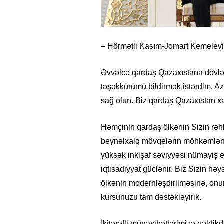
– Hörmətli Kasım-Jomart Kemeleviç
Əvvəlcə qardaş Qazaxıstana dövlət
təşəkkürümü bildirmək istərdim. A
sağ olun. Biz qardaş Qazaxıstan xa
Həmçinin qardaş ölkənin Sizin rəhb
beynəlxalq mövqelərin möhkəmləndi
yüksək inkişaf səviyyəsi nümayiş etd
iqtisadiyyat güclənir. Biz Sizin həy
ölkənin modernləşdirilməsinə, onu
kursunuzu tam dəstəkləyirik.
İkitərəfli münasibətlərimizə gəldikdə