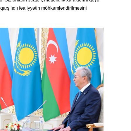
11.07.2
 qarşılıqlı fəaliyyətin möhkəmləndirilməsini
“İndiki
mənada 
10.07.
Ankara 
diploma
Deputa
08.07.
Kapadoki
və Atçıl
olundu
07.07.
NATO-nu
ola bilə
07.07.