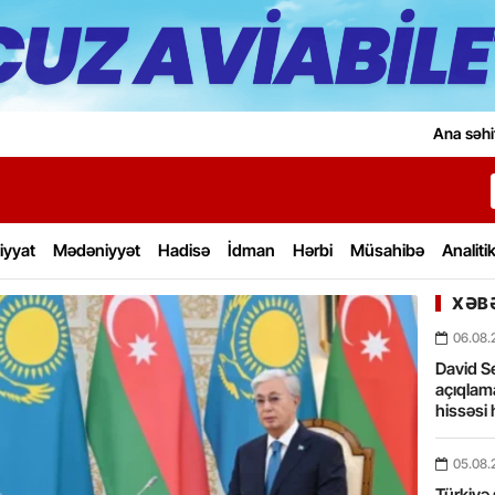
Ana səhi
iyyat
Mədəniyyət
Hadisə
İdman
Hərbi
Müsahibə
Analiti
XƏBƏ
06.08.
David Se
açıqlama
hissəsi 
05.08.
Türkiyə 