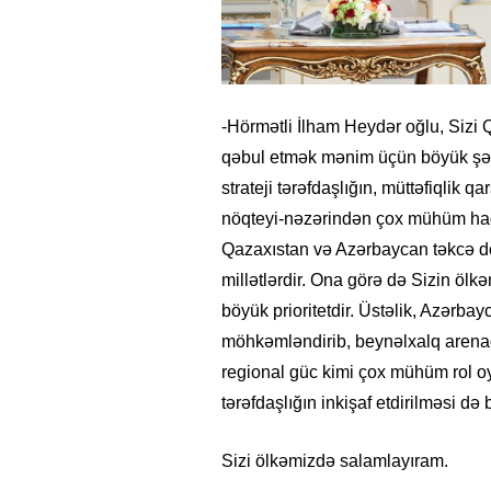
-Hörmətli İlham Heydər oğlu, Sizi
qəbul etmək mənim üçün böyük şər
strateji tərəfdaşlığın, müttəfiqlik
nöqteyi-nəzərindən çox mühüm hadi
Qazaxıstan və Azərbaycan təkcə dos
millətlərdir. Ona görə də Sizin ölk
böyük prioritetdir. Üstəlik, Azərbay
möhkəmləndirib, beynəlxalq arenad
26
- 11:12
747
14.05.2026
- 10:58
346
regional güc kimi çox mühüm rol oyn
ycan onların çirkin oyununu
“ABŞ və Qərb Çinin daha da
- VİDEO
istəmir”- VİDEO
tərəfdaşlığın inkişaf etdirilməsi d
Sizi ölkəmizdə salamlayıram.