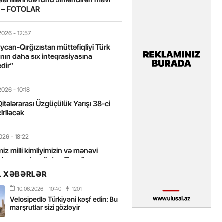
t – FOTOLAR
2026
- 12:57
can-Qırğızıstan müttəfiqliyi Türk
nın daha sıx inteqrasiyasına
edir”
2026
- 10:18
itələrarası Üzgüçülük Yarışı 38-ci
iriləcək
2026
- 18:22
miz milli kimliyimizin və mənəvi
izin əsas dayağıdır – Tənzilə
anlı
L XƏBƏRLƏR
10.06.2026
- 10:40
1201
2026
- 16:58
Velosipedlə Türkiyəni kəşf edin: Bu
axarını yalnız böyük liderlər dəyişir
marşrutlar sizi gözləyir