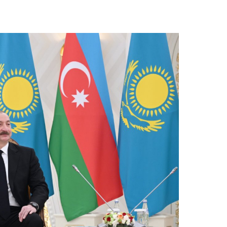
19.07.
Şuşa art
dialoq 
17.07.
Yeni dü
Türkiyə
15.07.
Albert R
təqdimat
15.07.
Türkiyə
yaxşı d
14.07.
Beynəlx