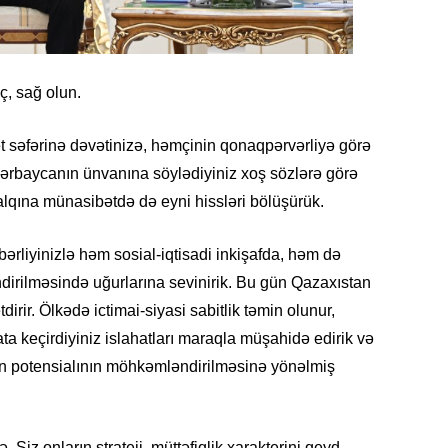
Azərbay
14.07.
Şuşa dü
, sağ olun.
mərkəzin
yazır
 səfərinə dəvətinizə, həmçinin qonaqpərvərliyə görə
13.07.
zərbaycanın ünvanına söylədiyiniz xoş sözlərə görə
Azərbay
lqına münasibətdə də eyni hissləri bölüşürük.
siyasi a
ərliyinizlə həm sosial-iqtisadi inkişafda, həm də
13.07.
rilməsində uğurlarına sevinirik. Bu gün Qazaxıstan
Cavanşi
Forumu 
irir. Ölkədə ictimai-siyasi sabitlik təmin olunur,
hadisəd
ata keçirdiyiniz islahatları maraqla müşahidə edirik və
n potensialının möhkəmləndirilməsinə yönəlmiş
13.07.
İstirahə
olan bu
, Siz onların strateji, müttəfiqlik xarakterini qeyd