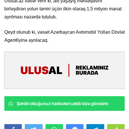
Ulusal.az xəbər verir ki, altı yaşayış məntəqəsini
birləşdirən yolun təmiri üçün ilkin olaraq 1,5 milyon manat
ayrılması nəzərdə tutulub.
Qeyd olunub ki, vəsait Azərbaycan Avtomobil Yolları Dövlət
Agentliyinə ayrılacaq.
Şahidi olduğunuz hadisələri çəkib bizə göndərin