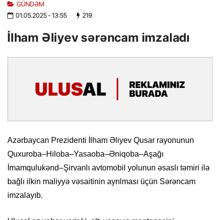
GÜNDƏM
01.05.2025
- 13:55
219
İlham Əliyev sərəncam imzaladı
Azərbaycan Prezidenti İlham Əliyev Qusar rayonunun
Quxuroba–Hiloba–Yasaoba–Əniqoba–Aşağı
İmamqulukənd–Şirvanlı avtomobil yolunun əsaslı təmiri ilə
bağlı ilkin maliyyə vəsaitinin ayrılması üçün Sərəncam
imzalayıb.