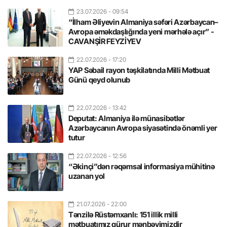
23.07.2026
- 09:54
“İlham Əliyevin Almaniya səfəri Azərbaycan–
Avropa əməkdaşlığında yeni mərhələ açır” -
CAVANŞİR FEYZİYEV
22.07.2026
- 17:20
YAP Səbail rayon təşkilatında Milli Mətbuat
Günü qeyd olunub
22.07.2026
- 13:42
Deputat: Almaniya ilə münasibətlər
Azərbaycanın Avropa siyasətində önəmli yer
tutur
22.07.2026
- 12:56
“Əkinçi”dən rəqəmsal informasiya mühitinə
uzanan yol
21.07.2026
- 22:00
Tənzilə Rüstəmxanlı: 151 illik milli
mətbuatımız qürur mənbəyimizdir