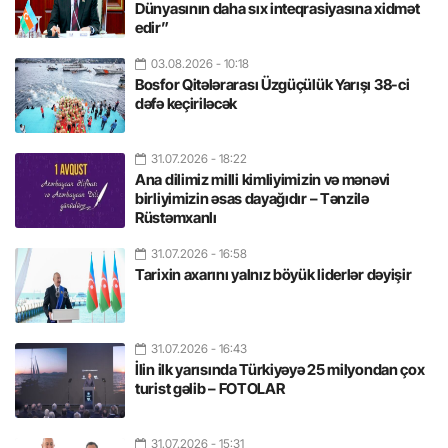
Dünyasının daha sıx inteqrasiyasına xidmət
edir”
03.08.2026
- 10:18
Bosfor Qitələrarası Üzgüçülük Yarışı 38-ci
dəfə keçiriləcək
31.07.2026
- 18:22
Ana dilimiz milli kimliyimizin və mənəvi
birliyimizin əsas dayağıdır – Tənzilə
Rüstəmxanlı
31.07.2026
- 16:58
Tarixin axarını yalnız böyük liderlər dəyişir
31.07.2026
- 16:43
İlin ilk yarısında Türkiyəyə 25 milyondan çox
turist gəlib – FOTOLAR
31.07.2026
- 15:31