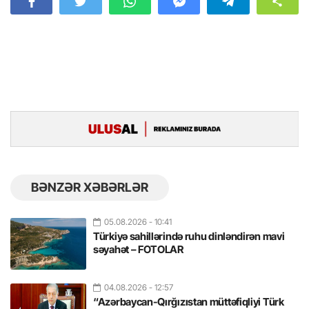
BƏNZƏR XƏBƏRLƏR
05.08.2026
- 10:41
Türkiyə sahillərində ruhu dinləndirən mavi
səyahət – FOTOLAR
04.08.2026
- 12:57
“Azərbaycan-Qırğızıstan müttəfiqliyi Türk