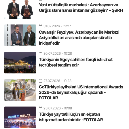
Yeni müttəfiqlik mərhələsi: Azərbaycan və
Qırğızıstanı hansı imkanlar gözləyir? – ŞƏRH
31.07.2026
- 12:27
Cavanşir Feyziyev: Azərbaycan ilə Mərkəzi
Asiya ölkələri arasında əlaqələr sürətlə
inkişaf edir
30.07.2026
- 10:28
Türkiyənin Egey sahilləri fərqli istirahət
təcrübəsi təqdim edir
27.07.2026
- 10:23
GoTürkiye layihələri US International Awards
2026-da beynəlxalq uğur qazandı -
FOTOLAR
23.07.2026
- 10:08
Türkiyə yay tətili üçün ən əlçatan
istiqamətlərdən biridir -FOTOLAR