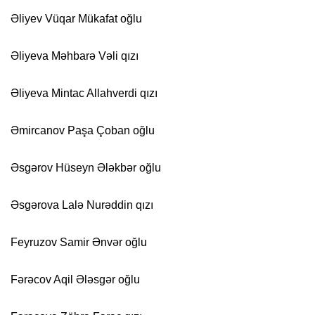
Əliyev Vüqar Mükafat oğlu
Əliyeva Məhbarə Vəli qızı
Əliyeva Mintac Allahverdi qızı
Əmircanov Paşa Çoban oğlu
Əsgərov Hüseyn Ələkbər oğlu
Əsgərova Lalə Nurəddin qızı
Feyruzov Samir Ənvər oğlu
Fərəcov Aqil Ələsgər oğlu