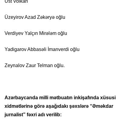
Üst Volkan
Üzeyirov Azad Zəkəryə oğlu
Verdiyev Yalçın Mirələm oğlu
Yadigarov Abbasəli İmanverdi oğlu
Zeynalov Zaur Telman oğlu.
Azərbaycanda milli mətbuatın inkişafında xüsusi
xidmətlərinə görə aşağıdakı şəxslərə “Əməkdar
jurnalist” fəxri adı verilib: