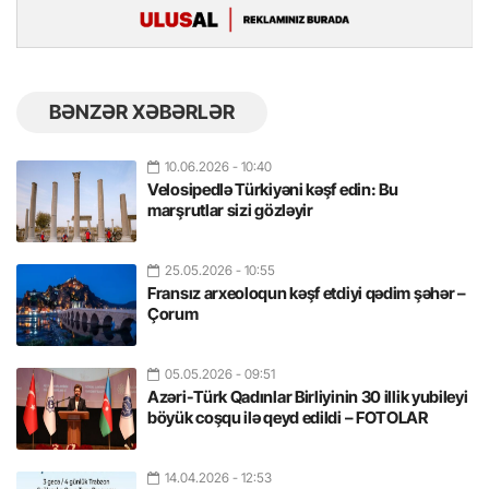
BƏNZƏR XƏBƏRLƏR
10.06.2026
- 10:40
Velosipedlə Türkiyəni kəşf edin: Bu
marşrutlar sizi gözləyir
25.05.2026
- 10:55
Fransız arxeoloqun kəşf etdiyi qədim şəhər –
Çorum
05.05.2026
- 09:51
Azəri-Türk Qadınlar Birliyinin 30 illik yubileyi
böyük coşqu ilə qeyd edildi – FOTOLAR
14.04.2026
- 12:53