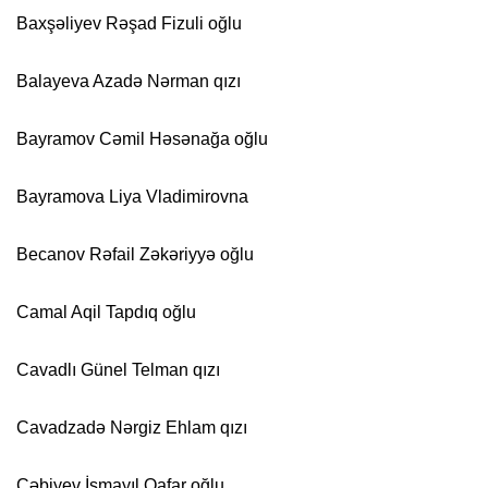
Baxşəliyev Rəşad Fizuli oğlu
Balayeva Azadə Nərman qızı
Bayramov Cəmil Həsənağa oğlu
Bayramova Liya Vladimirovna
Becanov Rəfail Zəkəriyyə oğlu
Camal Aqil Tapdıq oğlu
Cavadlı Günel Telman qızı
Cavadzadə Nərgiz Ehlam qızı
Cəbiyev İsmayıl Qafar oğlu