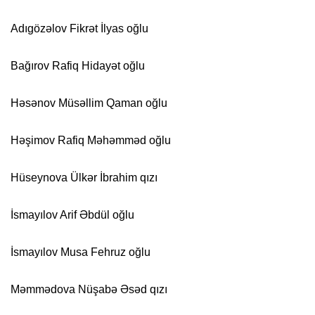
Adıgözəlov Fikrət İlyas oğlu
Bağırov Rafiq Hidayət oğlu
Həsənov Müsəllim Qaman oğlu
Həşimov Rafiq Məhəmməd oğlu
Hüseynova Ülkər İbrahim qızı
İsmayılov Arif Əbdül oğlu
İsmayılov Musa Fehruz oğlu
Məmmədova Nüşabə Əsəd qızı