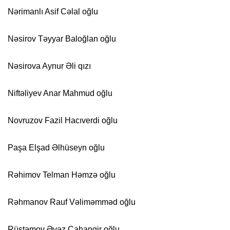
Nərimanlı Asif Cəlal oğlu
Nəsirov Təyyar Baloğlan oğlu
Nəsirova Aynur Əli qızı
Niftəliyev Anar Mahmud oğlu
Novruzov Fazil Hacıverdi oğlu
Paşa Elşad Əlhüseyn oğlu
Rəhimov Telman Həmzə oğlu
Rəhmanov Rauf Vəliməmməd oğlu
Rüstəmov Əvəz Cahangir oğlu