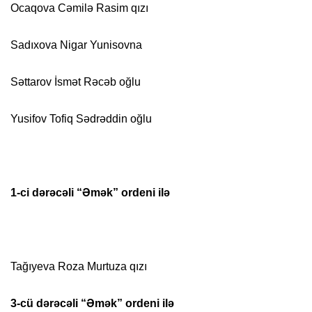
Ocaqova Cəmilə Rasim qızı
Sadıxova Nigar Yunisovna
Səttarov İsmət Rəcəb oğlu
Yusifov Tofiq Sədrəddin oğlu
1-ci dərəcəli “Əmək” ordeni ilə
Tağıyeva Roza Murtuza qızı
3-cü dərəcəli “Əmək” ordeni ilə