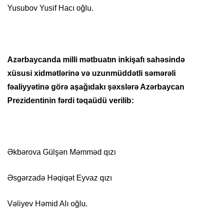
Yusubov Yusif Hacı oğlu.
Azərbaycanda milli mətbuatın inkişafı sahəsində
xüsusi xidmətlərinə və uzunmüddətli səmərəli
fəaliyyətinə görə aşağıdakı şəxslərə Azərbaycan
Prezidentinin fərdi təqaüdü verilib:
Əkbərova Gülşən Məmməd qızı
Əsgərzadə Həqiqət Eyvaz qızı
Vəliyev Həmid Alı oğlu.