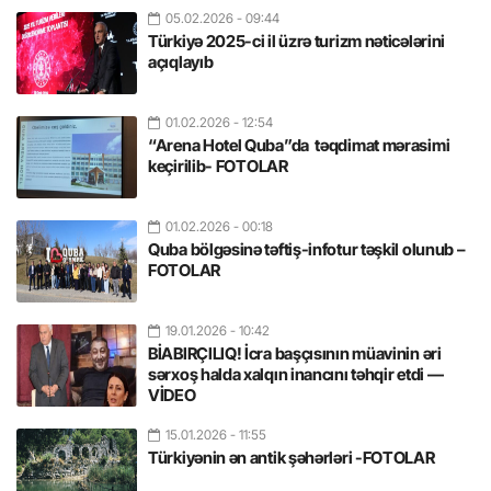
05.02.2026
- 09:44
Türkiyə 2025-ci il üzrə turizm nəticələrini
açıqlayıb
01.02.2026
- 12:54
“Arena Hotel Quba”da təqdimat mərasimi
keçirilib- FOTOLAR
01.02.2026
- 00:18
Quba bölgəsinə təftiş-infotur təşkil olunub –
FOTOLAR
19.01.2026
- 10:42
BİABIRÇILIQ! İcra başçısının müavinin əri
sərxoş halda xalqın inancını təhqir etdi —
VİDEO
15.01.2026
- 11:55
Türkiyənin ən antik şəhərləri -FOTOLAR