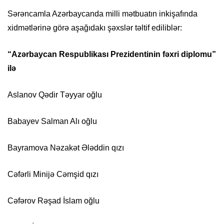
Sərəncamla Azərbaycanda milli mətbuatın inkişafında
xidmətlərinə görə aşağıdakı şəxslər təltif ediliblər:
“Azərbaycan Respublikası Prezidentinin fəxri diplomu”
ilə
Aslanov Qədir Təyyar oğlu
Babayev Salman Alı oğlu
Bayramova Nəzakət Ələddin qızı
Cəfərli Minijə Cəmşid qızı
Cəfərov Rəşad İslam oğlu