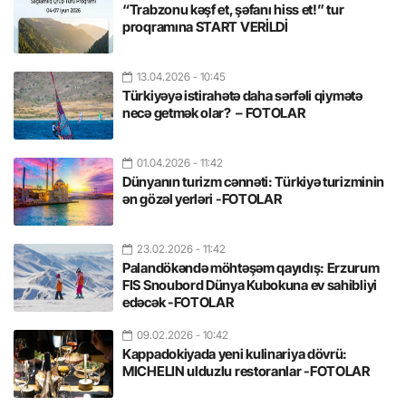
“Trabzonu kəşf et, şəfanı hiss et!” tur
proqramına START VERİLDİ
13.04.2026
- 10:45
Türkiyəyə istirahətə daha sərfəli qiymətə
necə getmək olar? – FOTOLAR
01.04.2026
- 11:42
Dünyanın turizm cənnəti: Türkiyə turizminin
ən gözəl yerləri -FOTOLAR
23.02.2026
- 11:42
Palandökəndə möhtəşəm qayıdış: Erzurum
FIS Snoubord Dünya Kubokuna ev sahibliyi
edəcək -FOTOLAR
09.02.2026
- 10:42
Kappadokiyada yeni kulinariya dövrü:
MICHELIN ulduzlu restoranlar -FOTOLAR