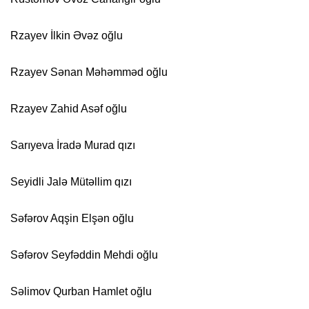
Rzayev İlkin Əvəz oğlu
Rzayev Sənan Məhəmməd oğlu
Rzayev Zahid Asəf oğlu
Sarıyeva İradə Murad qızı
Seyidli Jalə Mütəllim qızı
Səfərov Aqşin Elşən oğlu
Səfərov Seyfəddin Mehdi oğlu
Səlimov Qurban Hamlet oğlu