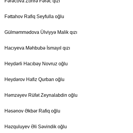
Fərəcova Zöhrə Fərəc qızı
Fəttahov Rafiq Seyfulla oğlu
Gülməmmədova Ülviyyə Malik qızı
Hacıyeva Məhbubə İsmayıl qızı
Heydərli Hacıbəy Novruz oğlu
Heydərov Hafiz Qurban oğlu
Həmzəyev Rüfət Zeynalabdin oğlu
Həsənov Əkbər Rafiq oğlu
Həzquluyev Əli Səvindik oğlu