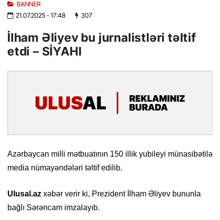
BANNER
21.07.2025
- 17:48
307
İlham Əliyev bu jurnalistləri təltif
etdi – SİYAHI
Azərbaycan milli mətbuatının 150 illik yubileyi münasibətilə
media nümayəndələri təltif edilib.
Ulusal.az
xəbər verir ki, Prezident İlham Əliyev bununla
bağlı Sərəncam imzalayıb.