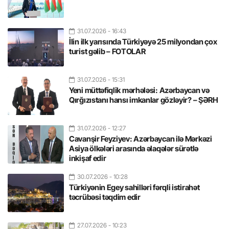
31.07.2026
- 16:43
İlin ilk yarısında Türkiyəyə 25 milyondan çox
turist gəlib – FOTOLAR
31.07.2026
- 15:31
Yeni müttəfiqlik mərhələsi: Azərbaycan və
Qırğızıstanı hansı imkanlar gözləyir? – ŞƏRH
31.07.2026
- 12:27
Cavanşir Feyziyev: Azərbaycan ilə Mərkəzi
Asiya ölkələri arasında əlaqələr sürətlə
inkişaf edir
30.07.2026
- 10:28
Türkiyənin Egey sahilləri fərqli istirahət
təcrübəsi təqdim edir
27.07.2026
- 10:23