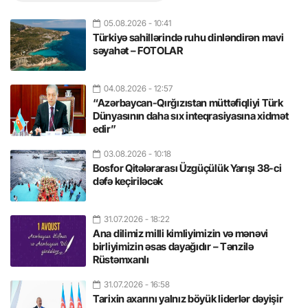
05.08.2026
- 10:41
Türkiyə sahillərində ruhu dinləndirən mavi
səyahət – FOTOLAR
04.08.2026
- 12:57
“Azərbaycan-Qırğızıstan müttəfiqliyi Türk
Dünyasının daha sıx inteqrasiyasına xidmət
edir”
03.08.2026
- 10:18
Bosfor Qitələrarası Üzgüçülük Yarışı 38-ci
dəfə keçiriləcək
31.07.2026
- 18:22
Ana dilimiz milli kimliyimizin və mənəvi
birliyimizin əsas dayağıdır – Tənzilə
Rüstəmxanlı
31.07.2026
- 16:58
Tarixin axarını yalnız böyük liderlər dəyişir