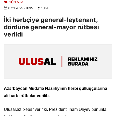
GÜNDƏM
07.11.2025
- 16:15
1504
İki hərbçiyə general-leytenant,
dördünə general-mayor rütbəsi
verildi
Azərbaycan Müdafiə Nazirliyinin hərbi qulluqçularına
ali hərbi rütbələr verilib.
Ulusal.az xəbər verir ki, Prezident İlham Əliyev bununla