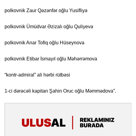
polkovnik Zaur Qəzənfər oğlu Yusifliyə
polkovnik Ümüdvar Əzizalı oğlu Quliyevə
polkovnik Anar Tofiq oğlu Hüseynova
polkovnik Etibar İsmayıl oğlu Məhərrəmova
“kontr-admiral” ali hərbi rütbəsi
1-ci dərəcəli kapitan Şahin Oruc oğlu Məmmədova”.