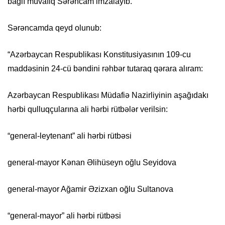
bağlı müvafiq Sərəncam imzalayıb.
Sərəncamda qeyd olunub:
“Azərbaycan Respublikası Konstitusiyasının 109-cu
maddəsinin 24-cü bəndini rəhbər tutaraq qərara alıram:
Azərbaycan Respublikası Müdafiə Nazirliyinin aşağıdakı
hərbi qulluqçularına ali hərbi rütbələr verilsin:
“general-leytenant” ali hərbi rütbəsi
general-mayor Kənan Əlihüseyn oğlu Seyidova
general-mayor Ağamir Əzizxan oğlu Sultanova
“general-mayor” ali hərbi rütbəsi