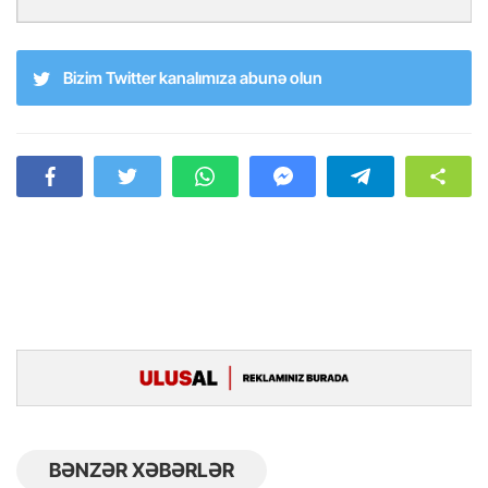
Bizim Twitter kanalımıza abunə olun
BƏNZƏR XƏBƏRLƏR