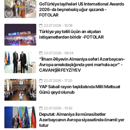
GoTürkiye layihələri US International Awards
2026-da beynəlxalq uğur qazandı -
FOTOLAR
23.07.2026
- 10:08
Türkiyə yay tətili üçün ən əlçatan
istiqamətlərdən biridir -FOTOLAR
23.07.2026
- 09:54
“İlham Əliyevin Almaniya səfəri Azərbaycan–
Avropa əməkdaşlığında yeni mərhələ açır” -
CAVANŞİR FEYZİYEV
22.07.2026
- 17:20
YAP Səbail rayon təşkilatında Milli Mətbuat
Günü qeyd olunub
22.07.2026
- 13:42
Deputat: Almaniya ilə münasibətlər
Azərbaycanın Avropa siyasətində önəmli yer
tutur