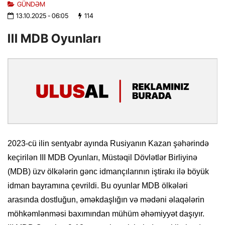
GÜNDƏM
13.10.2025
- 06:05
114
III MDB Oyunları
2023-cü ilin sentyabr ayında Rusiyanın Kazan şəhərində
keçirilən III MDB Oyunları, Müstəqil Dövlətlər Birliyinə
(MDB) üzv ölkələrin gənc idmançılarının iştirakı ilə böyük
idman bayramına çevrildi. Bu oyunlar MDB ölkələri
arasında dostluğun, əməkdaşlığın və mədəni əlaqələrin
möhkəmlənməsi baxımından mühüm əhəmiyyət daşıyır.