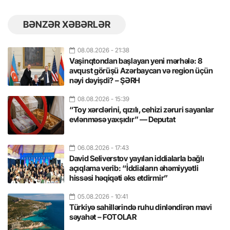
BƏNZƏR XƏBƏRLƏR
08.08.2026
- 21:38
Vaşinqtondan başlayan yeni mərhələ: 8
avqust görüşü Azərbaycan və region üçün
nəyi dəyişdi? – ŞƏRH
08.08.2026
- 15:39
“Toy xərclərini, qızılı, cehizi zəruri sayanlar
evlənməsə yaxşıdır” — Deputat
06.08.2026
- 17:43
David Seliverstov yayılan iddialarla bağlı
açıqlama verib: “İddiaların əhəmiyyətli
hissəsi həqiqəti əks etdirmir”
05.08.2026
- 10:41
Türkiyə sahillərində ruhu dinləndirən mavi
səyahət – FOTOLAR