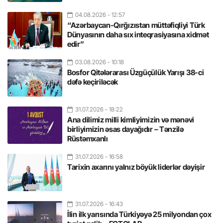
04.08.2026
- 12:57
“Azərbaycan-Qırğızıstan müttəfiqliyi Türk
Dünyasının daha sıx inteqrasiyasına xidmət
edir”
03.08.2026
- 10:18
Bosfor Qitələrarası Üzgüçülük Yarışı 38-ci
dəfə keçiriləcək
31.07.2026
- 18:22
Ana dilimiz milli kimliyimizin və mənəvi
birliyimizin əsas dayağıdır – Tənzilə
Rüstəmxanlı
31.07.2026
- 16:58
Tarixin axarını yalnız böyük liderlər dəyişir
31.07.2026
- 16:43
İlin ilk yarısında Türkiyəyə 25 milyondan çox