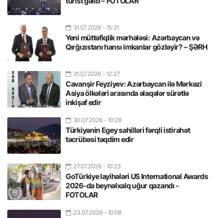
turist gəlib – FOTOLAR
31.07.2026
- 15:31
Yeni müttəfiqlik mərhələsi: Azərbaycan və
Qırğızıstanı hansı imkanlar gözləyir? – ŞƏRH
31.07.2026
- 12:27
Cavanşir Feyziyev: Azərbaycan ilə Mərkəzi
Asiya ölkələri arasında əlaqələr sürətlə
inkişaf edir
30.07.2026
- 10:28
Türkiyənin Egey sahilləri fərqli istirahət
təcrübəsi təqdim edir
27.07.2026
- 10:23
GoTürkiye layihələri US International Awards
2026-da beynəlxalq uğur qazandı -
FOTOLAR
23.07.2026
- 10:08