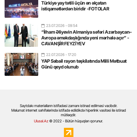
Türkiyə yay tətili üçün ən əlçatan
istiqamətlərdən biridir -FOTOLAR
23.07.2026
- 09:54
“İlham Əliyevin Almaniya səfəri Azərbaycan–
Avropa əməkdaşlığında yeni mərhələ açır” -
CAVANŞİR FEYZİYEV
22.07.2026
- 17:20
YAP Səbail rayon təşkilatında Milli Mətbuat
Günü qeyd olunub
Saytdakı materialların istifadəsi zamanı istinad edilməsi vacibdir.
Məlumat internet səhifələrində istifadə edildikdə hiperlink vasitəsi ilə istinad
mütləqdir.
Ulusal.Az
© 2022 - Bütün hüquqları qorunur.