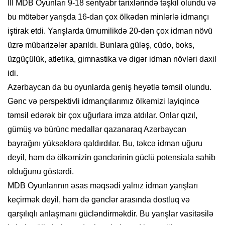
III MDB Oyunları 9-18 sentyabr tarixlərində təşkil olundu və
bu mötəbər yarışda 16-dan çox ölkədən minlərlə idmançı
iştirak etdi. Yarışlarda ümumilikdə 20-dən çox idman növü
üzrə mübarizələr aparıldı. Bunlara güləş, cüdo, boks,
üzgüçülük, atletika, gimnastika və digər idman növləri daxil
idi.
Azərbaycan da bu oyunlarda geniş heyətlə təmsil olundu.
Gənc və perspektivli idmançılarımız ölkəmizi layiqincə
təmsil edərək bir çox uğurlara imza atdılar. Onlar qızıl,
gümüş və bürünc medallar qazanaraq Azərbaycan
bayrağını yüksəklərə qaldırdılar. Bu, təkcə idman uğuru
deyil, həm də ölkəmizin gənclərinin güclü potensiala sahib
olduğunu göstərdi.
MDB Oyunlarının əsas məqsədi yalnız idman yarışları
keçirmək deyil, həm də gənclər arasında dostluq və
qarşılıqlı anlaşmanı gücləndirməkdir. Bu yarışlar vasitəsilə