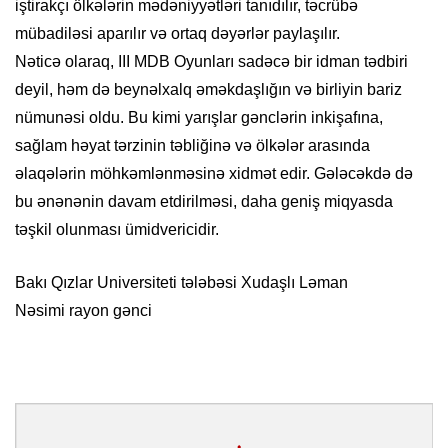
iştirakçı ölkələrin mədəniyyətləri tanıdılır, təcrübə
mübadiləsi aparılır və ortaq dəyərlər paylaşılır.
Nəticə olaraq, III MDB Oyunları sadəcə bir idman tədbiri
deyil, həm də beynəlxalq əməkdaşlığın və birliyin bariz
nümunəsi oldu. Bu kimi yarışlar gənclərin inkişafına,
sağlam həyat tərzinin təbliğinə və ölkələr arasında
əlaqələrin möhkəmlənməsinə xidmət edir. Gələcəkdə də
bu ənənənin davam etdirilməsi, daha geniş miqyasda
təşkil olunması ümidvericidir.
Bakı Qızlar Universiteti tələbəsi Xudaşlı Ləman
Nəsimi rayon gənci