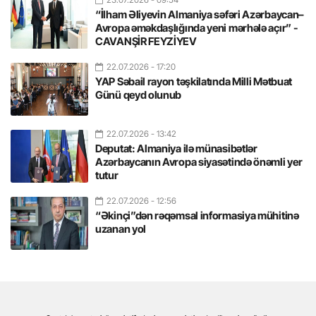
“İlham Əliyevin Almaniya səfəri Azərbaycan–
Avropa əməkdaşlığında yeni mərhələ açır” -
CAVANŞİR FEYZİYEV
22.07.2026
- 17:20
YAP Səbail rayon təşkilatında Milli Mətbuat
Günü qeyd olunub
22.07.2026
- 13:42
Deputat: Almaniya ilə münasibətlər
Azərbaycanın Avropa siyasətində önəmli yer
tutur
22.07.2026
- 12:56
“Əkinçi”dən rəqəmsal informasiya mühitinə
uzanan yol