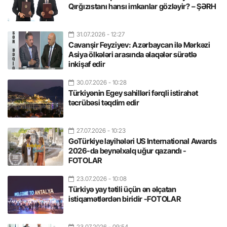
Qırğızıstanı hansı imkanlar gözləyir? – ŞƏRH
31.07.2026
- 12:27
Cavanşir Feyziyev: Azərbaycan ilə Mərkəzi
Asiya ölkələri arasında əlaqələr sürətlə
inkişaf edir
30.07.2026
- 10:28
Türkiyənin Egey sahilləri fərqli istirahət
təcrübəsi təqdim edir
27.07.2026
- 10:23
GoTürkiye layihələri US International Awards
2026-da beynəlxalq uğur qazandı -
FOTOLAR
23.07.2026
- 10:08
Türkiyə yay tətili üçün ən əlçatan
istiqamətlərdən biridir -FOTOLAR
23.07.2026
- 09:54