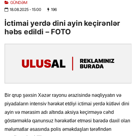
GÜNDƏM
18.08.2025
- 15:00
196
İctimai yerdə dini ayin keçirənlər
həbs edildi – FOTO
Bir qrup şəxsin Xəzər rayonu ərazisində nəqliyyatın və
piyadaların intensiv hərəkət etdiyi ictimai yerdə kütləvi dini
ayin və mərasim adı altında aksiya keçirməyə cəhd
göstərməklə qanunsuz hərəkətlər etməsi barədə daxil olan
məlumatlar əsasında polis əməkdaşları tərəfindən