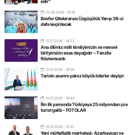
edir”
03.08.2026
- 10:18
Bosfor Qitələrarası Üzgüçülük Yarışı 38-ci
dəfə keçiriləcək
31.07.2026
- 18:22
Ana dilimiz milli kimliyimizin və mənəvi
birliyimizin əsas dayağıdır – Tənzilə
Rüstəmxanlı
31.07.2026
- 16:58
Tarixin axarını yalnız böyük liderlər dəyişir
31.07.2026
- 16:43
İlin ilk yarısında Türkiyəyə 25 milyondan çox
turist gəlib – FOTOLAR
31.07.2026
- 15:31
Yeni müttəfiqlik mərhələsi: Azərbaycan və