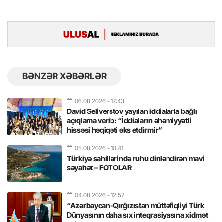
BƏNZƏR XƏBƏRLƏR
06.08.2026
- 17:43
David Seliverstov yayılan iddialarla bağlı
açıqlama verib: “İddiaların əhəmiyyətli
hissəsi həqiqəti əks etdirmir”
05.08.2026
- 10:41
Türkiyə sahillərində ruhu dinləndirən mavi
səyahət – FOTOLAR
04.08.2026
- 12:57
“Azərbaycan-Qırğızıstan müttəfiqliyi Türk
Dünyasının daha sıx inteqrasiyasına xidmət