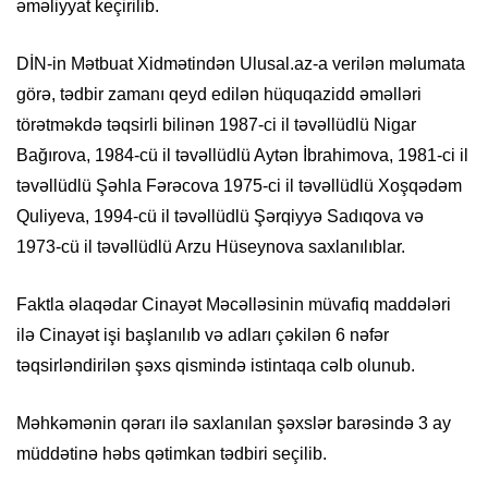
əməliyyat keçirilib.
DİN-in Mətbuat Xidmətindən Ulusal.az-a verilən məlumata
görə, tədbir zamanı qeyd edilən hüquqazidd əməlləri
törətməkdə təqsirli bilinən 1987-ci il təvəllüdlü Nigar
Bağırova, 1984-cü il təvəllüdlü Aytən İbrahimova, 1981-ci il
təvəllüdlü Şəhla Fərəcova 1975-ci il təvəllüdlü Xoşqədəm
Quliyeva, 1994-cü il təvəllüdlü Şərqiyyə Sadıqova və
1973-cü il təvəllüdlü Arzu Hüseynova saxlanılıblar.
Faktla əlaqədar Cinayət Məcəlləsinin müvafiq maddələri
ilə Cinayət işi başlanılıb və adları çəkilən 6 nəfər
təqsirləndirilən şəxs qismində istintaqa cəlb olunub.
Məhkəmənin qərarı ilə saxlanılan şəxslər barəsində 3 ay
müddətinə həbs qətimkan tədbiri seçilib.