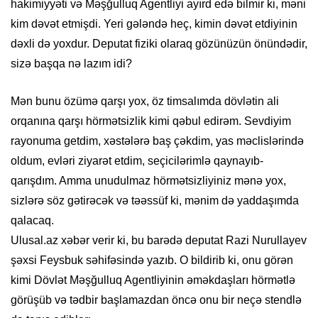
hakimiyyəti və Məşğulluq Agentliyi ayırd edə bilmir ki, məni
kim dəvət etmişdi. Yeri gələndə heç, kimin dəvət etdiyinin
dəxli də yoxdur. Deputat fiziki olaraq gözünüzün önündədir,
sizə başqa nə lazım idi?
Mən bunu özümə qarşı yox, öz timsalımda dövlətin ali
orqanına qarşı hörmətsizlik kimi qəbul edirəm. Sevdiyim
rayonuma getdim, xəstələrə baş çəkdim, yas məclislərində
oldum, evləri ziyarət etdim, seçicilərimlə qaynayıb-
qarışdım. Amma unudulmaz hörmətsizliyiniz mənə yox,
sizlərə söz gətirəcək və təəssüf ki, mənim də yaddaşımda
qalacaq.
Ulusal.az xəbər verir ki, bu barədə deputat Razi Nurullayev
şəxsi Feysbuk səhifəsində yazıb. O bildirib ki, onu görən
kimi Dövlət Məşğulluq Agentliyinin əməkdaşları hörmətlə
görüşüb və tədbir başlamazdan öncə onu bir neçə stendlə