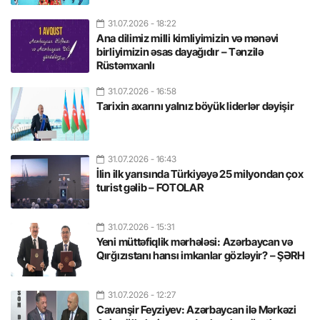
31.07.2026
- 18:22
Ana dilimiz milli kimliyimizin və mənəvi
birliyimizin əsas dayağıdır – Tənzilə
Rüstəmxanlı
31.07.2026
- 16:58
Tarixin axarını yalnız böyük liderlər dəyişir
31.07.2026
- 16:43
İlin ilk yarısında Türkiyəyə 25 milyondan çox
turist gəlib – FOTOLAR
31.07.2026
- 15:31
Yeni müttəfiqlik mərhələsi: Azərbaycan və
Qırğızıstanı hansı imkanlar gözləyir? – ŞƏRH
31.07.2026
- 12:27
Cavanşir Feyziyev: Azərbaycan ilə Mərkəzi