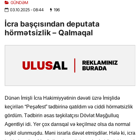
GÜNDƏM
03.10.2025
- 08:44
196
İcra başçısından deputata
hörmətsizlik – Qalmaqal
Dünən İmişli İcra Hakimiyyətinin dəvəti üzrə İmişlidə
keçirilən “Peşəfest” tədbirinə qatıldım və ciddi hörmətsizlik
gördüm. Tədbirin əsas təşkilatçısı Dövlət Məşğulluq
Agentliyi idi. Yer çox darısqal və keçilməz olsa da normal
təşkil olunmuşdu. Məni israrla dəvət etmişdilər. Hələ ki, icra