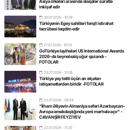
Asiya ölkələri arasında əlaqələr sürətlə
inkişaf edir
30.07.2026
- 10:28
Türkiyənin Egey sahilləri fərqli istirahət
təcrübəsi təqdim edir
27.07.2026
- 10:23
GoTürkiye layihələri US International Awards
2026-da beynəlxalq uğur qazandı -
FOTOLAR
23.07.2026
- 10:08
Türkiyə yay tətili üçün ən əlçatan
istiqamətlərdən biridir -FOTOLAR
23.07.2026
- 09:54
“İlham Əliyevin Almaniya səfəri Azərbaycan–
Avropa əməkdaşlığında yeni mərhələ açır” -
CAVANŞİR FEYZİYEV
22.07.2026
- 17:20