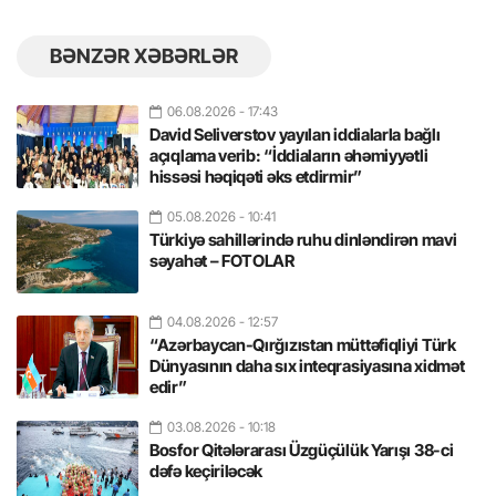
BƏNZƏR XƏBƏRLƏR
06.08.2026
- 17:43
David Seliverstov yayılan iddialarla bağlı
açıqlama verib: “İddiaların əhəmiyyətli
hissəsi həqiqəti əks etdirmir”
05.08.2026
- 10:41
Türkiyə sahillərində ruhu dinləndirən mavi
səyahət – FOTOLAR
04.08.2026
- 12:57
“Azərbaycan-Qırğızıstan müttəfiqliyi Türk
Dünyasının daha sıx inteqrasiyasına xidmət
edir”
03.08.2026
- 10:18
Bosfor Qitələrarası Üzgüçülük Yarışı 38-ci
dəfə keçiriləcək