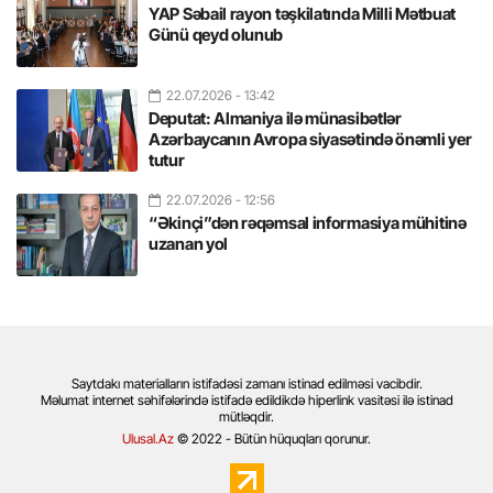
YAP Səbail rayon təşkilatında Milli Mətbuat
Günü qeyd olunub
22.07.2026
- 13:42
Deputat: Almaniya ilə münasibətlər
Azərbaycanın Avropa siyasətində önəmli yer
tutur
22.07.2026
- 12:56
“Əkinçi”dən rəqəmsal informasiya mühitinə
uzanan yol
Saytdakı materialların istifadəsi zamanı istinad edilməsi vacibdir.
Məlumat internet səhifələrində istifadə edildikdə hiperlink vasitəsi ilə istinad
mütləqdir.
Ulusal.Az
© 2022 - Bütün hüquqları qorunur.