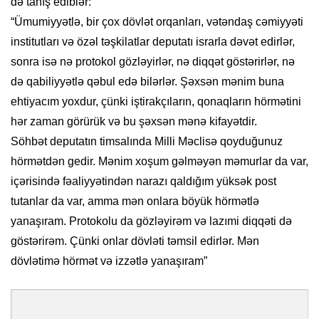
də tanış ediblər:
“Ümumiyyətlə, bir çox dövlət orqanları, vətəndaş cəmiyyəti
institutları və özəl təşkilatlar deputatı israrla dəvət edirlər,
sonra isə nə protokol gözləyirlər, nə diqqət göstərirlər, nə
də qabiliyyətlə qəbul edə bilərlər. Şəxsən mənim buna
ehtiyacım yoxdur, çünki iştirakçıların, qonaqların hörmətini
hər zaman görürük və bu şəxsən mənə kifayətdir.
Söhbət deputatın timsalında Milli Məclisə qoyduğunuz
hörmətdən gedir. Mənim xoşum gəlməyən məmurlar da var,
içərisində fəaliyyətindən narazı qaldığım yüksək post
tutanlar da var, amma mən onlara böyük hörmətlə
yanaşıram. Protokolu da gözləyirəm və lazımi diqqəti də
göstərirəm. Çünki onlar dövləti təmsil edirlər. Mən
dövlətimə hörmət və izzətlə yanaşıram”