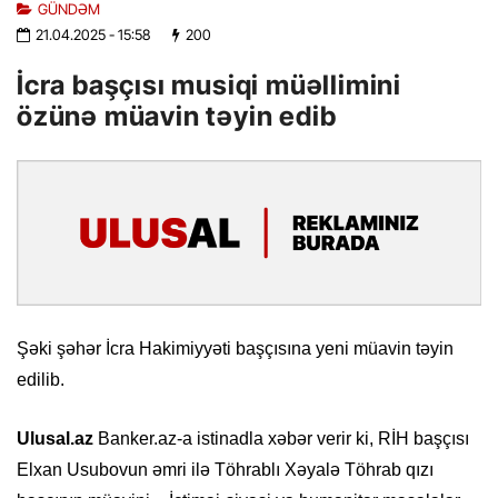
GÜNDƏM
21.04.2025
- 15:58
200
İcra başçısı musiqi müəllimini
özünə müavin təyin edib
Şəki şəhər İcra Hakimiyyəti başçısına yeni müavin təyin
edilib.
Ulusal.az
Banker.az-a istinadla xəbər verir ki, RİH başçısı
Elxan Usubovun əmri ilə Töhrablı Xəyalə Töhrab qızı