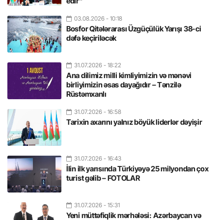
edir”
03.08.2026
- 10:18
Bosfor Qitələrarası Üzgüçülük Yarışı 38-ci
dəfə keçiriləcək
31.07.2026
- 18:22
Ana dilimiz milli kimliyimizin və mənəvi
birliyimizin əsas dayağıdır – Tənzilə
Rüstəmxanlı
31.07.2026
- 16:58
Tarixin axarını yalnız böyük liderlər dəyişir
31.07.2026
- 16:43
İlin ilk yarısında Türkiyəyə 25 milyondan çox
turist gəlib – FOTOLAR
31.07.2026
- 15:31
Yeni müttəfiqlik mərhələsi: Azərbaycan və