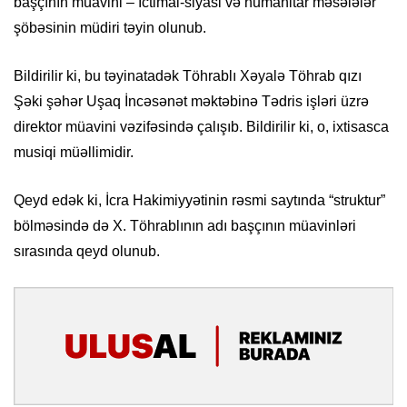
başçının müavini – İctimai-siyasi və humanitar məsələlər
şöbəsinin müdiri təyin olunub.
Bildirilir ki, bu təyinatadək Töhrablı Xəyalə Töhrab qızı
Şəki şəhər Uşaq İncəsənət məktəbinə Tədris işləri üzrə
direktor müavini vəzifəsində çalışıb. Bildirilir ki, o, ixtisasca
musiqi müəllimidir.
Qeyd edək ki, İcra Hakimiyyətinin rəsmi saytında “struktur”
bölməsində də X. Töhrablının adı başçının müavinləri
sırasında qeyd olunub.