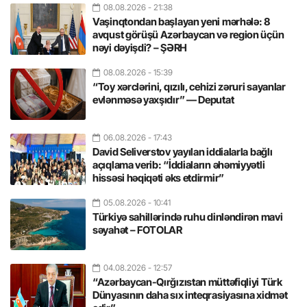
08.08.2026
- 21:38
Vaşinqtondan başlayan yeni mərhələ: 8
avqust görüşü Azərbaycan və region üçün
nəyi dəyişdi? – ŞƏRH
08.08.2026
- 15:39
“Toy xərclərini, qızılı, cehizi zəruri sayanlar
evlənməsə yaxşıdır” — Deputat
06.08.2026
- 17:43
David Seliverstov yayılan iddialarla bağlı
açıqlama verib: “İddiaların əhəmiyyətli
hissəsi həqiqəti əks etdirmir”
05.08.2026
- 10:41
Türkiyə sahillərində ruhu dinləndirən mavi
səyahət – FOTOLAR
04.08.2026
- 12:57
“Azərbaycan-Qırğızıstan müttəfiqliyi Türk
Dünyasının daha sıx inteqrasiyasına xidmət