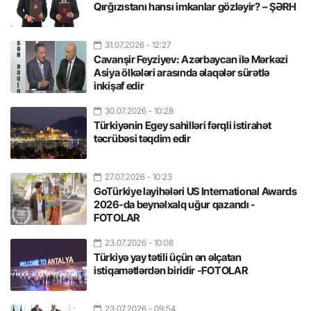
Qırğızıstanı hansı imkanlar gözləyir? – ŞƏRH
31.07.2026
- 12:27
Cavanşir Feyziyev: Azərbaycan ilə Mərkəzi
Asiya ölkələri arasında əlaqələr sürətlə
inkişaf edir
30.07.2026
- 10:28
Türkiyənin Egey sahilləri fərqli istirahət
təcrübəsi təqdim edir
27.07.2026
- 10:23
GoTürkiye layihələri US International Awards
2026-da beynəlxalq uğur qazandı -
FOTOLAR
23.07.2026
- 10:08
Türkiyə yay tətili üçün ən əlçatan
istiqamətlərdən biridir -FOTOLAR
23.07.2026
- 09:54