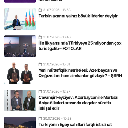
31.07.2026
- 16:58
Tarixin axarını yalnız böyük liderlər dəyişir
31.07.2026
- 16:43
İlin ilk yarısında Türkiyəyə 25 milyondan çox
turist gəlib – FOTOLAR
31.07.2026
- 15:31
Yeni müttəfiqlik mərhələsi: Azərbaycan və
Qırğızıstanı hansı imkanlar gözləyir? – ŞƏRH
31.07.2026
- 12:27
Cavanşir Feyziyev: Azərbaycan ilə Mərkəzi
Asiya ölkələri arasında əlaqələr sürətlə
inkişaf edir
30.07.2026
- 10:28
Türkiyənin Egey sahilləri fərqli istirahət