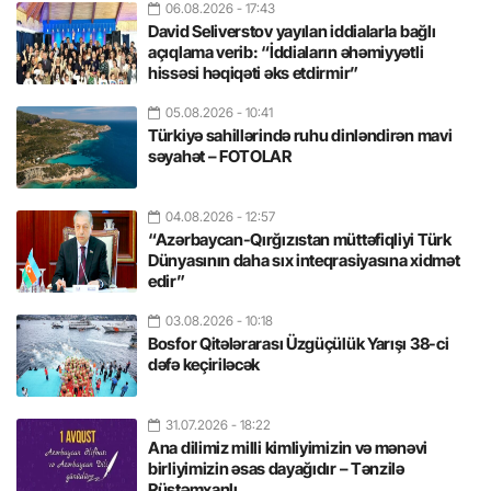
06.08.2026
- 17:43
David Seliverstov yayılan iddialarla bağlı
açıqlama verib: “İddiaların əhəmiyyətli
hissəsi həqiqəti əks etdirmir”
05.08.2026
- 10:41
Türkiyə sahillərində ruhu dinləndirən mavi
səyahət – FOTOLAR
04.08.2026
- 12:57
“Azərbaycan-Qırğızıstan müttəfiqliyi Türk
Dünyasının daha sıx inteqrasiyasına xidmət
edir”
03.08.2026
- 10:18
Bosfor Qitələrarası Üzgüçülük Yarışı 38-ci
dəfə keçiriləcək
31.07.2026
- 18:22
Ana dilimiz milli kimliyimizin və mənəvi
birliyimizin əsas dayağıdır – Tənzilə
Rüstəmxanlı