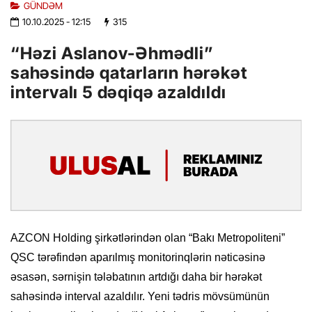
GÜNDƏM
10.10.2025
- 12:15
315
“Həzi Aslanov-Əhmədli”
sahəsində qatarların hərəkət
intervalı 5 dəqiqə azaldıldı
AZCON Holding şirkətlərindən olan “Bakı Metropoliteni”
QSC tərəfindən aparılmış monitorinqlərin nəticəsinə
əsasən, sərnişin tələbatının artdığı daha bir hərəkət
sahəsində interval azaldılır. Yeni tədris mövsümünün