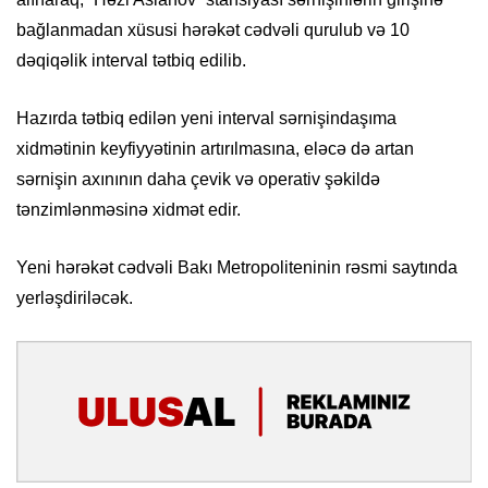
bağlanmadan xüsusi hərəkət cədvəli qurulub və 10
dəqiqəlik interval tətbiq edilib.
Hazırda tətbiq edilən yeni interval sərnişindaşıma
xidmətinin keyfiyyətinin artırılmasına, eləcə də artan
sərnişin axınının daha çevik və operativ şəkildə
tənzimlənməsinə xidmət edir.
Yeni hərəkət cədvəli Bakı Metropoliteninin rəsmi saytında
yerləşdiriləcək.