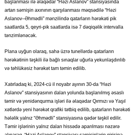
başlanması ilə əlaqədar “Həzi Aslanov” stansiyasında
artan sərnişin axınının qarşılanması məqsədilə “Həzi
Aslanov–Əhmədli” mənzilində qatarların hərəkəti pik
saatlarda 5, qeyri-pik saatlarda isə 7 dəqiqəlik intervalla
tənzimlənəcək.
Plana uyğun olaraq, sahə üzrə tunellərdə qatarların
hərəkətinin təşkili ilə bağlı sınaqlar uğurla yekunlaşdırılıb
və təhlükəsiz hərəkət tam təmin edilib.
Xatırladaq ki, 2024-cü il noyabr ayının 30-da “Həzi
Aslanov” stansiyasının dalan yolunda başlanılmış əsaslı
təmir və yenidənqurma işləri ilə əlaqədar Qırmızı və Yaşıl
xətlərdə yeni hərəkət qrafiki tətbiq edilib, qatarların hərəkəti
hələlik yalnız “Əhmədli” stansiyasına qədər təşkil edilir.
Təmir işlərinin yalnız dalan hissədə aparılması nəzərə
alınaraq, “Həzi Aslanov” stansiyası sərnişinlərin girişinə