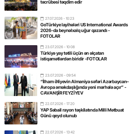
təcrübəsi təqdim edir
27.07.2026
- 10:23
GoTürkiye layihələri US International Awards
2026-da beynəlxalq uğur qazandı -
FOTOLAR
23.07.2026
- 10:08
Türkiyə yay tətili üçün ən əlçatan
istiqamətlərdən biridir -FOTOLAR
23.07.2026
- 09:54
“İlham Əliyevin Almaniya səfəri Azərbaycan–
Avropa əməkdaşlığında yeni mərhələ açır” -
CAVANŞİR FEYZİYEV
22.07.2026
- 17:20
YAP Səbail rayon təşkilatında Milli Mətbuat
Günü qeyd olunub
22.07.2026
- 13:42