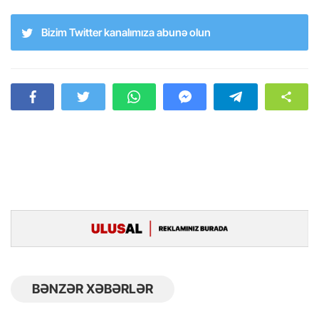
Bizim Twitter kanalımıza abunə olun
BƏNZƏR XƏBƏRLƏR