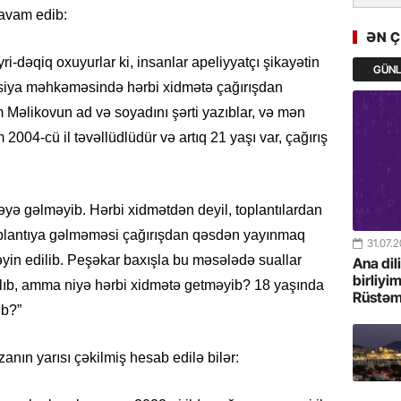
Türkiyə 
davam edib:
istiqam
ƏN 
-dəqiq oxuyurlar ki, insanlar apeliyyatçı şikayətin
GÜN
23.07.
yasiya məhkəməsində hərbi xidmətə çağırışdan
“İlham Ə
Məlikovun ad və soyadını şərti yazıblar, və mən
Azərbay
mərhələ
004-cü il təvəllüdlüdür və artıq 21 yaşı var, çağırış
22.07.
YAP Səba
yə gəlməyib. Hərbi xidmətdən deyil, toplantılardan
Günü q
oplantıya gəlməməsi çağırışdan qəsdən yayınmaq
31.07.
yin edilib. Peşəkar baxışla bu məsələdə suallar
22.07.
Ana dil
birliyi
Deputat
 alıb, amma niyə hərbi xidmətə getməyib? 18 yaşında
Rüstəm
Azərbay
ib?”
yer tutu
anın yarısı çəkilmiş hesab edilə bilər:
22.07.
“Əkinçi