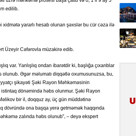
ti üzrə məhkəmə prosesi başa çatıb və o, 1 il 9 ay 3
Yeni mü
 edilib.
Qırğızıs
ŞƏRH
bi xidmətə yararlı hesab olunan şəxslər bu cür cəza ilə
31.07.
Cavanşi
Asiya öl
rt Üzeyir Cəfərovla müzakirə edib.
inkişaf e
ıq var. Yanlışlıq ondan ibarətdir ki, başlığa çıxarıblar
30.07.
 olunub. Əgər məlumatı diqqətlə oxumusunuzsa, bu,
Türkiyən
eliyyatçı şikayəti Şəki Rayon Məhkəməsinin
təcrübəs
, istintaq dönəmində həbs olunmur. Şəki Rayon
27.07.
likov bir il, doqquz ay, üç gün müddətinə
GoTürkiy
ntaq dövründə ona başqa yerə getməmək haqqında
Awards 
 məhkəmə zalında həbs olunub”, – deyə ekspert
-FOTOL
23.07.