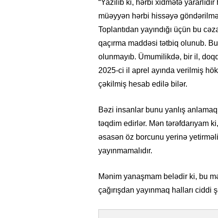
“Yazılıb ki, hərbi xidmətə yararlıd
müəyyən hərbi hissəyə göndərilməsi 
Toplantıdan yayındığı üçün bu cəz
qaçırma maddəsi tətbiq olunub. Bu
olunmayıb. Ümumilikdə, bir il, do
2025-ci il aprel ayında verilmiş hö
çəkilmiş hesab edilə bilər.
Bəzi insanlar bunu yanlış anlamaq
təqdim edirlər. Mən tərəfdarıyam ki
əsasən öz borcunu yerinə yetirməlid
yayınmamalıdır.
26
- 11:12
747
14.05.2026
- 10:58
343
ycan onların çirkin oyununu
“ABŞ və Qərb Çinin daha da
- VİDEO
istəmir”- VİDEO
Mənim yanaşmam belədir ki, bu məs
çağırışdan yayınmaq halları ciddi ş