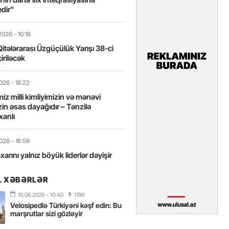
edir”
2026
- 10:18
itələrarası Üzgüçülük Yarışı 38-ci
iriləcək
2026
- 18:22
miz milli kimliyimizin və mənəvi
izin əsas dayağıdır – Tənzilə
anlı
2026
- 16:58
axarını yalnız böyük liderlər dəyişir
L XƏBƏRLƏR
2026
- 16:43
 yarısında Türkiyəyə 25 milyondan
10.06.2026
- 10:40
1199
ist gəlib – FOTOLAR
Velosipedlə Türkiyəni kəşf edin: Bu
marşrutlar sizi gözləyir
2026
- 15:31