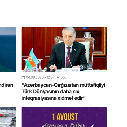
yazır
13.07.
Azərbay
siyasi a
13.07.
Cavanşi
Forumu 
hadisəd
13.07.
04.08.2026
- 12:57
306
İstirahə
ndirən
“Azərbaycan-Qırğızıstan müttəfiqliyi
olan bu
Türk Dünyasının daha sıx
inteqrasiyasına xidmət edir”
11.07.2
“İndiki
mənada 