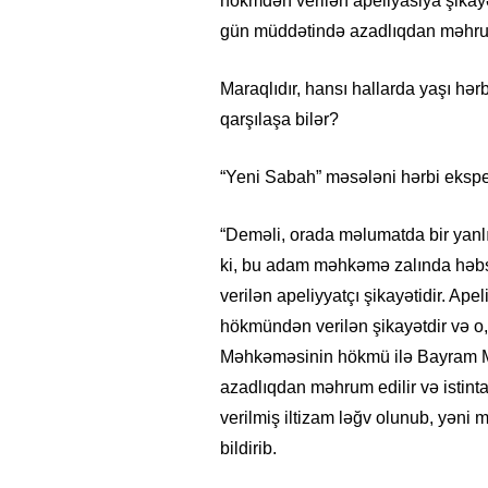
hökmdən verilən apellyasiya şikayə
gün müddətində azadlıqdan məhrum
Maraqlıdır, hansı hallarda yaşı hər
qarşılaşa bilər?
“Yeni Sabah” məsələni hərbi ekspe
“Deməli, orada məlumatda bir yanlışl
ki, bu adam məhkəmə zalında həbs
verilən apeliyyatçı şikayətidir. Ap
hökmündən verilən şikayətdir və o
Məhkəməsinin hökmü ilə Bayram Mə
azadlıqdan məhrum edilir və isti
verilmiş iltizam ləğv olunub, yəni
bildirib.