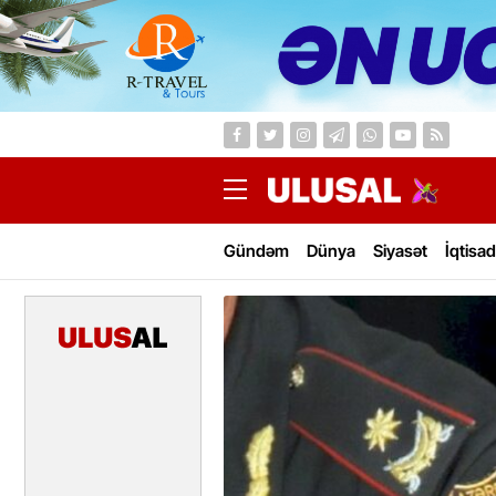
Gündəm
Dünya
Siyasət
İqtisad