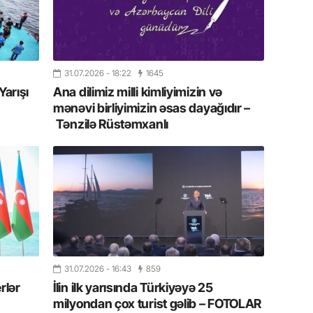
10.07.
Ankara 
diploma
Deputa
31.07.2026
- 18:22
1645
08.07.
Yarışı
Ana dilimiz milli kimliyimizin və
Kapadoki
mənəvi birliyimizin əsas dayağıdır –
və Atçıl
Tənzilə Rüstəmxanlı
olundu
07.07.
NATO-nu
ola bilə
07.07.
Azərbay
münasib
31.07.2026
- 16:43
859
mərhəl
rlər
İlin ilk yarısında Türkiyəyə 25
milyondan çox turist gəlib – FOTOLAR
06.07.