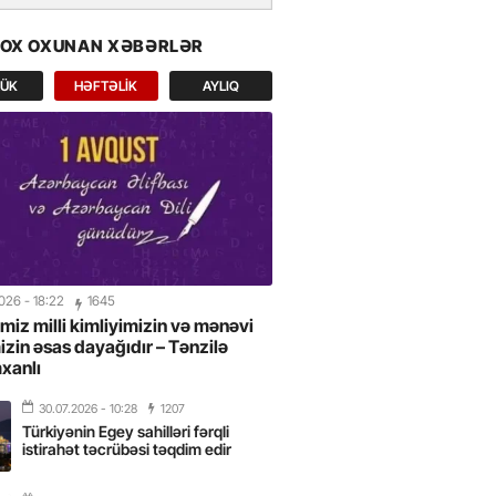
yay tətili üçün ən əlçatan
ətlərdən biridir -FOTOLAR
ÇOX OXUNAN XƏBƏRLƏR
LÜK
HƏFTƏLIK
AYLIQ
2026
- 09:54
liyevin Almaniya səfəri
can–Avropa əməkdaşlığında yeni
 açır” -CAVANŞİR FEYZİYEV
2026
- 17:20
il rayon təşkilatında Milli Mətbuat
eyd olunub
2026
- 18:22
1645
2026
- 13:42
imiz milli kimliyimizin və mənəvi
mizin əsas dayağıdır – Tənzilə
: Almaniya ilə münasibətlər
xanlı
canın Avropa siyasətində önəmli
r
30.07.2026
- 10:28
1207
Türkiyənin Egey sahilləri fərqli
istirahət təcrübəsi təqdim edir
2026
- 12:56
”dən rəqəmsal informasiya