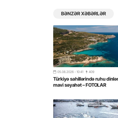
BƏNZƏR XƏBƏRLƏR
05.08.2026
- 10:41
409
Türkiyə sahillərində ruhu dinlə
mavi səyahət – FOTOLAR