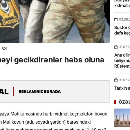
xidmət 
03.08.
Bosfor Q
dəfə keç
31.07.
521
Ana dili
əyi gecikdirənlər həbs oluna
birliyim
Rüstəmx
31.07.
Tarixin 
ÖZƏ
31.07.
İlin ilk
lyasiya Məhkəməsində hərbi xidmət keçməkdən boyun
çox tur
 Məlikovun (adı, soyadı şərtidir) barəsindəki
31.07.