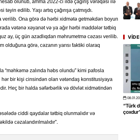
mühitin
ır hesab olunub, amma 2022-ci ildə çağırış vərəqəsi ilə
təyin edilib. Yaşı artıq çağırışa çatmışdı.
21.07.
a verilib. Ona görə də hərbi xidmətə getməkdən boyun
Tənzilə R
rada vətənə xəyanət və ya ağır hərbi maddələr tətbiq
mətbuat
qquz ay, üç gün azadlıqdan məhrumetmə cəzası verilib.
VID
km olduğuna görə, cəzanın yarısı faktiki olaraq
20.07.
Cavanşi
Üstellə
la “məhkəmə zalında həbs olundu” kimi pafosla
20.07.
, hər bir kişi cinsindən olan vətəndaş konstitusiyaya
Türkiyə
ir. Heç bir halda səfərbərlik və dövlət xidmətindən
Antalya
turistlər
08.01.2026
- 10:50
421
20.06.2
 böyüməsini
“Türk dünyası ilə bağlı görüləcək işlər
“Azərba
çoxdur” -VİDEO
pozdu”
19.07.
ələdə ciddi qaydalar tətbiq olunmalıdır və
Şuşa art
əkildə cəzalandırılmalıdır”.
dialoq 