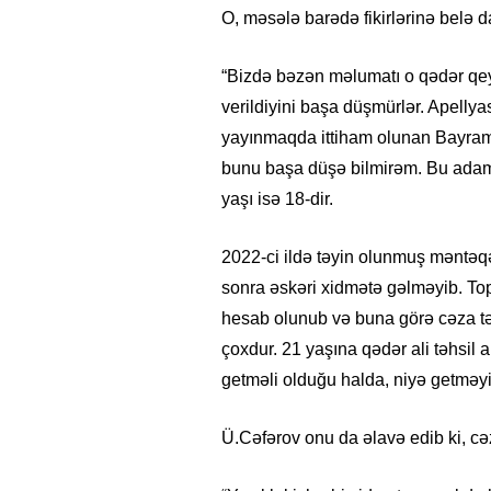
O, məsələ barədə fikirlərinə belə 
“Bizdə bəzən məlumatı o qədər qeyri
verildiyini başa düşmürlər. Apell
yayınmaqda ittiham olunan Bayram 
bunu başa düşə bilmirəm. Bu adam 2
yaşı isə 18-dir.
2022-ci ildə təyin olunmuş məntəqə
sonra əskəri xidmətə gəlməyib. T
hesab olunub və buna görə cəza tə
çoxdur. 21 yaşına qədər ali təhsil
getməli olduğu halda, niyə getməy
Ü.Cəfərov onu da əlavə edib ki, cəz