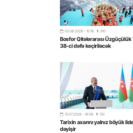
03.08.2026
- 10:18
310
Bosfor Qitələrarası Üzgüçülük 
38-ci dəfə keçiriləcək
31.07.2026
- 16:58
132
Tarixin axarını yalnız böyük lide
dəyişir