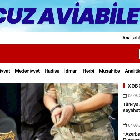
Ana səhi
iyyat
Mədəniyyət
Hadisə
İdman
Hərbi
Müsahibə
Analiti
XƏBƏ
05.08.
Türkiyə 
səyahə
04.08.
“Azərbay
Dünyası