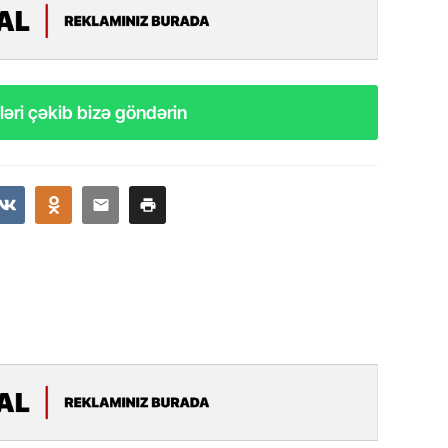
17.07.
Yeni dü
Türkiyə
15.07.
əri çəkib bizə göndərin
Albert R
təqdimat
15.07.
Türkiyə
yaxşı d
14.07.
Beynəlx
Azərbay
14.07.
Şuşa dü
mərkəzin