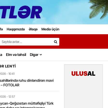
fə
Haqqımızda
Əlaqə
Media üçün
Search…
ka
Elm və təhsil
Digər
R LENTI
2026
- 10:41
sahillərində ruhu dinləndirən mavi
t – FOTOLAR
2026
- 12:57
can-Qırğızıstan müttəfiqliyi Türk
nın daha sıx inteqrasiyasına