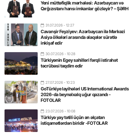
Yeni müttəfiqlik mərhələsi: Azərbaycan və
Qırğızıstanı hansı imkanlar gözləyir? – ŞƏRH
31.07.2026
- 12:27
Cavanşir Feyziyev: Azərbaycan ilə Mərkəzi
Asiya ölkələri arasında əlaqələr sürətlə
inkişaf edir
30.07.2026
- 10:28
Türkiyənin Egey sahilləri fərqli istirahət
təcrübəsi təqdim edir
27.07.2026
- 10:23
GoTürkiye layihələri US International Awards
2026-da beynəlxalq uğur qazandı -
FOTOLAR
23.07.2026
- 10:08
Türkiyə yay tətili üçün ən əlçatan
istiqamətlərdən biridir -FOTOLAR