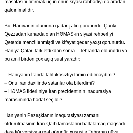
məsələsini bitirmək üçün onun siyasi rəhbərliyi də aradan
qaldırılmalıdır.
Bu, Haniyənin ölümünə qədər çətin görünürdü. Çünki
Qəzzadan kənarda olan HƏMAS-ın siyasi rəhbərliyi
Qətərdə mənzillənmişdi və kifayət qədər yaxşı qorunurdu.
Haniyə Qətəri tərk etdikdən sonra – Tehranda öldürüldü və
bu amil birdən çox açıq sual yaradır:
– Haniyənin İranda təhlükəsizliyi təmin edilməyibmi?
– Onu İran daxilində satanlar ola bilərdimi?
– HƏMAS lideri niyə İran prezidentinin inaqurasiya
mərasimində hədəf seçildi?
Haniyənin Pezeşkianın inaqurasiyası zamanı
öldürülməsinin İran-Qərb təmaslarını baltalamaq məqsədi
daşıdığı versiyası real görünür, xüsusilə Tehranın nüvə