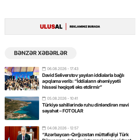
BƏNZƏR XƏBƏRLƏR
06.08.2026
- 17:43
David Seliverstov yayılan iddialarla bağlı
açıqlama verib: “İddiaların əhəmiyyətli
hissəsi həqiqəti əks etdirmir”
05.08.2026
- 10:41
Türkiyə sahillərində ruhu dinləndirən mavi
səyahət – FOTOLAR
04.08.2026
- 12:57
“Azərbaycan-Qırğızıstan müttəfiqliyi Türk