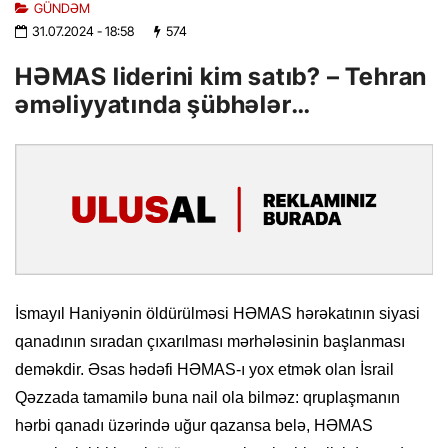
GÜNDƏM
31.07.2024
- 18:58
574
HƏMAS liderini kim satıb? – Tehran
əməliyyatında şübhələr…
İsmayıl Haniyənin öldürülməsi HƏMAS hərəkatının siyasi
qanadının sıradan çıxarılması mərhələsinin başlanması
deməkdir. Əsas hədəfi HƏMAS-ı yox etmək olan İsrail
Qəzzada tamamilə buna nail ola bilməz: qruplaşmanın
hərbi qanadı üzərində uğur qazansa belə, HƏMAS