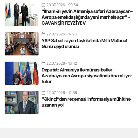
23.07.2026
- 09:54
“İlham Əliyevin Almaniya səfəri Azərbaycan–
Avropa əməkdaşlığında yeni mərhələ açır” -
CAVANŞİR FEYZİYEV
22.07.2026
- 17:20
YAP Səbail rayon təşkilatında Milli Mətbuat
Günü qeyd olunub
22.07.2026
- 13:42
Deputat: Almaniya ilə münasibətlər
Azərbaycanın Avropa siyasətində önəmli yer
tutur
22.07.2026
- 12:56
“Əkinçi”dən rəqəmsal informasiya mühitinə
uzanan yol