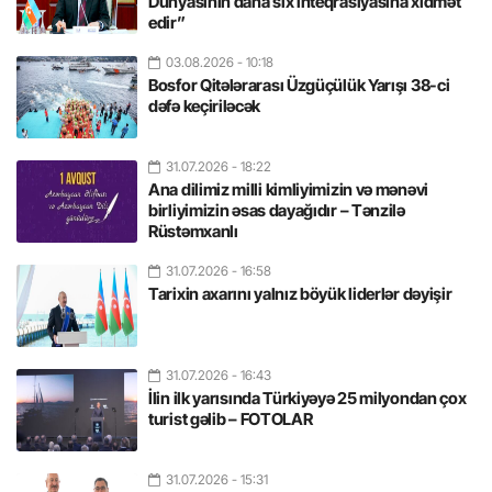
Dünyasının daha sıx inteqrasiyasına xidmət
edir”
03.08.2026
- 10:18
Bosfor Qitələrarası Üzgüçülük Yarışı 38-ci
dəfə keçiriləcək
31.07.2026
- 18:22
Ana dilimiz milli kimliyimizin və mənəvi
birliyimizin əsas dayağıdır – Tənzilə
Rüstəmxanlı
31.07.2026
- 16:58
Tarixin axarını yalnız böyük liderlər dəyişir
31.07.2026
- 16:43
İlin ilk yarısında Türkiyəyə 25 milyondan çox
turist gəlib – FOTOLAR
31.07.2026
- 15:31