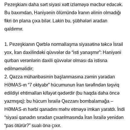
Pezeşkianı daha sərt siyasi xətt izləməyə məcbur edəcək.
Bu baxımdan, Haniyənin ölümündə İranın əlinin olmadığı
fikri ön plana çıxa bilər. Lakin bu, şübhələri aradan
qaldırmır.
1. Pezeşkianın Qərblə normallaşma siyasətinə təkcə İsrail
yox, İran daxilindəki qüvvələr də “isti yanaşmır”: Haniyəni
qurban verənlərin daxili qüvvələr olması da istisna
edilməməlidir;
2. Qəzza müharibəsinin başlanmasına zəmin yaradan
HƏMAS-ın “7 oktyabr” hücumunun İran tərəfindən təşviq
edildiyi ehtimalları kifayət qədərdir (bu haqda daha öncə
yazmışıq): bu hücum İsrailə Qəzzanı bombalamağa –
HƏMAS-ın hərbi qanadını məhv etməyə imkan yaratdı. İndi
“siyasi qanadın sıradan çıxarılmasında İran İsrailə yenidən
“pas ötürür?” sualı önə çıxır.