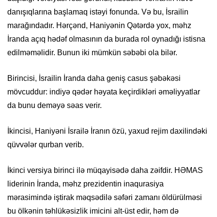
danışıqlarına başlamaq istəyi fonunda. Və bu, İsrailin
marağındadır. Hərçənd, Haniyənin Qətərdə yox, məhz
İranda açıq hədəf olmasının da burada rol oynadığı istisna
edilməməlidir. Bunun iki mümkün səbəbi ola bilər.
Birincisi, İsrailin İranda daha geniş casus şəbəkəsi
mövcuddur: indiyə qədər həyata keçirdikləri əməliyyatlar
da bunu deməyə səas verir.
İkincisi, Haniyəni İsrailə İranın özü, yaxud rejim daxilindəki
qüvvələr qurban verib.
İkinci versiya birinci ilə müqayisədə daha zəifdir. HƏMAS
liderinin İranda, məhz prezidentin inaqurasiya
mərasimində iştirak məqsədilə səfəri zamanı öldürülməsi
bu ölkənin təhlükəsizlik imicini alt-üst edir, həm də