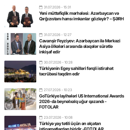
31.07.2026
- 15:31
Yeni müttəfiqlik mərhələsi: Azərbaycan və
Qırğızıstanı hansı imkanlar gözləyir? – ŞƏRH
31.07.2026
- 12:27
Cavanşir Feyziyev: Azərbaycan ilə Mərkəzi
Asiya ölkələri arasında əlaqələr sürətlə
inkişaf edir
30.07.2026
- 10:28
Türkiyənin Egey sahilləri fərqli istirahət
təcrübəsi təqdim edir
27.07.2026
- 10:23
GoTürkiye layihələri US International Awards
2026-da beynəlxalq uğur qazandı -
FOTOLAR
23.07.2026
- 10:08
Türkiyə yay tətili üçün ən əlçatan
istiqamətlərdən biridir -FOTOLAR