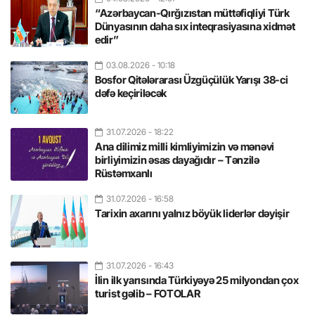
“Azərbaycan-Qırğızıstan müttəfiqliyi Türk
Dünyasının daha sıx inteqrasiyasına xidmət
edir”
03.08.2026
- 10:18
Bosfor Qitələrarası Üzgüçülük Yarışı 38-ci
dəfə keçiriləcək
31.07.2026
- 18:22
Ana dilimiz milli kimliyimizin və mənəvi
birliyimizin əsas dayağıdır – Tənzilə
Rüstəmxanlı
31.07.2026
- 16:58
Tarixin axarını yalnız böyük liderlər dəyişir
31.07.2026
- 16:43
İlin ilk yarısında Türkiyəyə 25 milyondan çox
turist gəlib – FOTOLAR