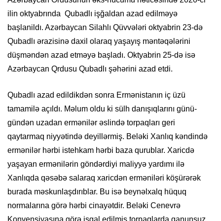
ilin oktyabrında Qubadlı işğaldan azad edilməyə
başlanildı. Azərbaycan Silahlı Qüvvələri oktyabrin 23-də
Qubadlı ərazisinə daxil olaraq yaşayış məntəqələrini
düşməndən azad etməyə başladı. Oktyabrin 25-də isə
Azərbaycan Qrdusu Qubadlı şəhərini azad etdi.
Qubadlı azad edildikdən sonra Ermənistanın iç üzü
tamamilə açıldı. Məlum oldu ki sülh danışıqlarını günü-
gündən uzadan ermənilər əslində torpaqları geri
qaytarmaq niyyətində deyillərmiş. Beləki Xanlıq kəndində
ermənilər hərbi istehkam hərbi baza qurublar. Xaricdə
yaşayan ermənilərin göndərdiyi maliyyə yardımı ilə
Xanlıqda qəsəbə salaraq xaricdən erməniləri köşürərək
burada məskunlaşdırıblar. Bu isə beynəlxalq hüquq
normalarına görə hərbi cinayətdir. Beləki Cenevrə
Konvensiyasına görə işgal edilmiş torpaqlarda qanunsuz