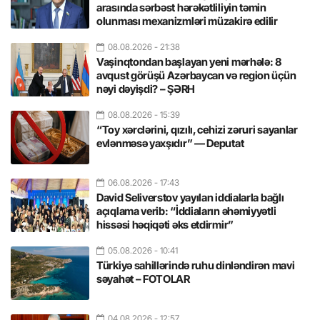
arasında sərbəst hərəkətliliyin təmin
olunması mexanizmləri müzakirə edilir
08.08.2026
- 21:38
Vaşinqtondan başlayan yeni mərhələ: 8
avqust görüşü Azərbaycan və region üçün
nəyi dəyişdi? – ŞƏRH
08.08.2026
- 15:39
“Toy xərclərini, qızılı, cehizi zəruri sayanlar
evlənməsə yaxşıdır” — Deputat
06.08.2026
- 17:43
David Seliverstov yayılan iddialarla bağlı
açıqlama verib: “İddiaların əhəmiyyətli
hissəsi həqiqəti əks etdirmir”
05.08.2026
- 10:41
Türkiyə sahillərində ruhu dinləndirən mavi
səyahət – FOTOLAR
04.08.2026
- 12:57