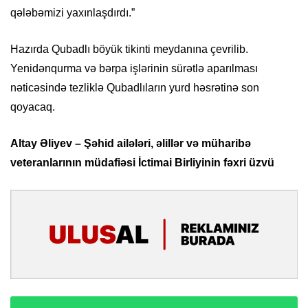
qələbəmizi yaxınlaşdırdı.”
Hazırda Qubadlı böyük tikinti meydanına çevrilib.
Yenidənqurma və bərpa işlərinin sürətlə aparılması
nəticəsində tezliklə Qubadlıların yurd həsrətinə son
qoyacaq.
Altay Əliyev – Şəhid ailələri, əlillər və müharibə
veteranlarının müdafiəsi İctimai Birliyinin fəxri üzvü