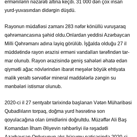
ermənilərin nəzarəti altına keçdı. 31 000 dən çox insan
yurd-yuvasından didərgin düşdü.
Rayonun müdafiəsi zamanı 283 nəfər könüllü vuruşaraq
qəhrəmancasına şəhid oldu.Onlardan yeddisi Azərbaycan
Milli Qəhrəmanı adına layiq görülüb. İşğalda olduğu 27 il
müddətində rayon ərazisi erməni vandalları tərəfindən tar-
mar olunub. Rayon ərazisində geniş sahələri əhatə edən
qiymətli ağac növlərindən ibarət meşələr böyük ehtiyata
malik yeraltı sərvətlər mineral maddələrlə zəngin su
mənbələri istismar olunub.
2020-ci il 27 sentyabr tarixində başlanan Vətən Müharibəsi
Qubadlıların torpaq, doğma yurd həsrətinə son
qoyulacağına olan ümidlərini doğrultdu. Müzəffər Ali Baş
Komandan İlham Əliyevin rəhbərliyi ilə rəşadətli
Azərbaycan Ordusunun əks-hücumu nəticəsində 2020-ci