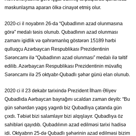
məskunlaşma aparan ölkə cinayət etmiş olur.
2020-ci il noyabrın 26-da “Qubadlının azad olunmasına
görə” medalı təsis olunub. Qubadlının azad olunması
zamanı igidlik və qəhrəmanlıq göstərən 15189 hərbi
qulluqçu Azərbaycan Respublikası Prezidentinin
Sərəncamı ilə “Qubadlının azad olunması” medalı ilə təltif
edilib. Azərbaycan Respublikası Prezidentinin müvafiq
Sərəncamı ilə 25 oktyabr-Qubadlı şəhər günü elan olunub.
2020 ci il 23 dekabr tarixində Prezident İlham Əliyev
Qubadlıda Aərbaycan bayrağını ucaldan zaman deyib: “Bu
gün səhərdən yagış yagırdı biz Qubadlıya çatanda gün
çıxdı. Təbiət bizi salamlayır bizi alqışlayır. Qubadlıya öz
sahibləri qayıdıb. Qubadılının azad edilməsi tarixi hadisə
idi. Oktyabrın 25-də Qubadlı şəhərinin azad edilməsi bizim