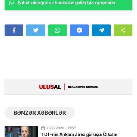
Şahidi olduğunuz hadisələri çəkib bizə göndərin
BƏNZƏR XƏBƏRLƏR
10.08.2026
- 13:52
TDT-nin Ankara Zirvə görüşü: Ölkələr