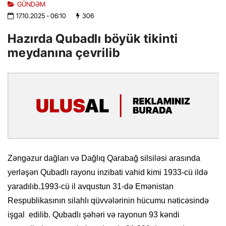
GÜNDƏM
17.10.2025
- 06:10
306
Hazırda Qubadlı böyük tikinti
meydanına çevrilib
Zəngəzur dağları və Dağlıq Qarabağ silsiləsi arasında
yerləşən Qubadlı rayonu inzibati vahid kimi 1933-cü ildə
yaradılıb.1993-cü il avqustun 31-də Emənistan
Respublikasının silahlı qüvvələrinin hücumu nəticəsində
işgal edilib. Qubadlı şəhəri və rayonun 93 kəndi