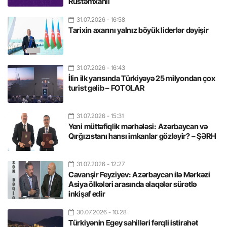
Rüstəmxanlı
31.07.2026
- 16:58
Tarixin axarını yalnız böyük liderlər dəyişir
31.07.2026
- 16:43
İlin ilk yarısında Türkiyəyə 25 milyondan çox
turist gəlib – FOTOLAR
31.07.2026
- 15:31
Yeni müttəfiqlik mərhələsi: Azərbaycan və
Qırğızıstanı hansı imkanlar gözləyir? – ŞƏRH
31.07.2026
- 12:27
Cavanşir Feyziyev: Azərbaycan ilə Mərkəzi
Asiya ölkələri arasında əlaqələr sürətlə
inkişaf edir
30.07.2026
- 10:28
Türkiyənin Egey sahilləri fərqli istirahət