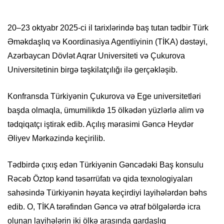
20–23 oktyabr 2025-ci il tarixlərində baş tutan tədbir Türk
Əməkdaşlıq və Koordinasiya Agentliyinin (TİKA) dəstəyi,
Azərbaycan Dövlət Aqrar Universiteti və Çukurova
Universitetinin birgə təşkilatçılığı ilə gerçəkləşib.
Konfransda Türkiyənin Çukurova və Ege universitetləri
başda olmaqla, ümumilikdə 15 ölkədən yüzlərlə alim və
tədqiqatçı iştirak edib. Açılış mərasimi Gəncə Heydər
Əliyev Mərkəzində keçirilib.
Tədbirdə çıxış edən Türkiyənin Gəncədəki Baş konsulu
Rəcəb Öztop kənd təsərrüfatı və qida texnologiyaları
sahəsində Türkiyənin həyata keçirdiyi layihələrdən bəhs
edib. O, TİKA tərəfindən Gəncə və ətraf bölgələrdə icra
olunan layihələrin iki ölkə arasında qardaşlıq