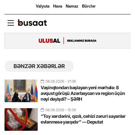
BƏNZƏR XƏBƏRLƏR
08.08.2026
- 21:38
Vaşinqtondan başlayan yeni mərhələ: 8
avqust görüşü Azərbaycan və region üçün
nəyi dəyişdi? – ŞƏRH
08.08.2026
- 15:39
“Toy xərclərini, qızılı, cehizi zəruri sayanlar
evlənməsə yaxşıdır” — Deputat