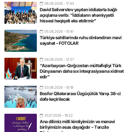
06.08.2026
- 17:43
David Seliverstov yayılan iddialarla bağlı
açıqlama verib: “İddiaların əhəmiyyətli
hissəsi həqiqəti əks etdirmir”
05.08.2026
- 10:41
Türkiyə sahillərində ruhu dinləndirən mavi
səyahət – FOTOLAR
04.08.2026
- 12:57
“Azərbaycan-Qırğızıstan müttəfiqliyi Türk
Dünyasının daha sıx inteqrasiyasına xidmət
edir”
03.08.2026
- 10:18
Bosfor Qitələrarası Üzgüçülük Yarışı 38-ci
dəfə keçiriləcək
31.07.2026
- 18:22
Ana dilimiz milli kimliyimizin və mənəvi
birliyimizin əsas dayağıdır – Tənzilə