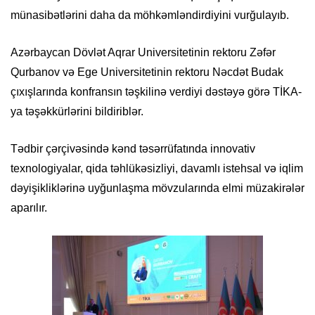
münasibətlərini daha da möhkəmləndirdiyini vurğulayıb.
Azərbaycan Dövlət Aqrar Universitetinin rektoru Zəfər
Qurbanov və Ege Universitetinin rektoru Nəcdət Budak
çıxışlarında konfransın təşkilinə verdiyi dəstəyə görə TİKA-
ya təşəkkürlərini bildiriblər.
Tədbir çərçivəsində kənd təsərrüfatında innovativ
texnologiyalar, qida təhlükəsizliyi, davamlı istehsal və iqlim
dəyişikliklərinə uyğunlaşma mövzularında elmi müzakirələr
aparılır.