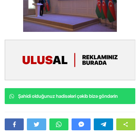
Şahidi olduğunuz hadisələri çəkib bizə göndərin