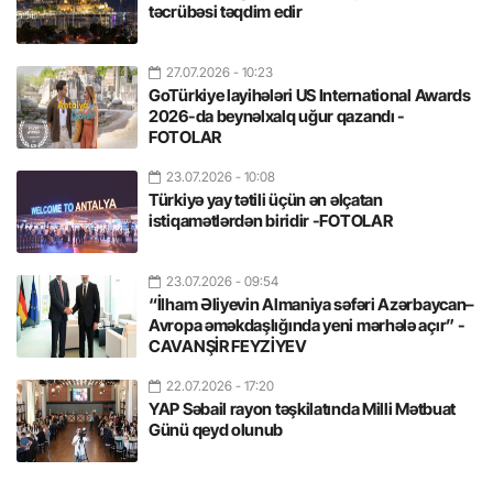
təcrübəsi təqdim edir
27.07.2026
- 10:23
GoTürkiye layihələri US International Awards
2026-da beynəlxalq uğur qazandı -
FOTOLAR
23.07.2026
- 10:08
Türkiyə yay tətili üçün ən əlçatan
istiqamətlərdən biridir -FOTOLAR
23.07.2026
- 09:54
“İlham Əliyevin Almaniya səfəri Azərbaycan–
Avropa əməkdaşlığında yeni mərhələ açır” -
CAVANŞİR FEYZİYEV
22.07.2026
- 17:20
YAP Səbail rayon təşkilatında Milli Mətbuat
Günü qeyd olunub