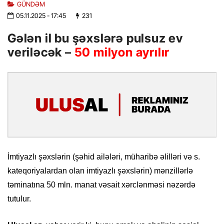
GÜNDƏM
05.11.2025
- 17:45
231
Gələn il bu şəxslərə pulsuz ev
veriləcək –
50 milyon ayrılır
İmtiyazlı şəxslərin (şəhid ailələri, müharibə əlilləri və s.
kateqoriyalardan olan imtiyazlı şəxslərin) mənzillərlə
təminatına 50 mln. manat vəsait xərclənməsi nəzərdə
tutulur.