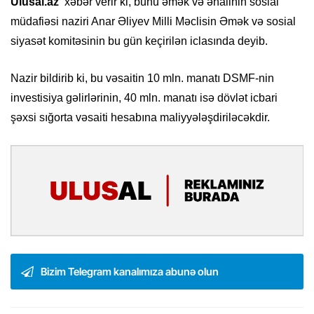
Ulusal.az
xəbər verir ki, bunu əmək və əhalinin sosial
müdafiəsi naziri Anar Əliyev Milli Məclisin Əmək və sosial
siyasət komitəsinin bu gün keçirilən iclasında deyib.
Nazir bildirib ki, bu vəsaitin 10 mln. manatı DSMF-nin
investisiya gəlirlərinin, 40 mln. manatı isə dövlət icbari
şəxsi sığorta vəsaiti hesabına maliyyələşdiriləcəkdir.
Bizim Telegram kanalımıza abunə olun