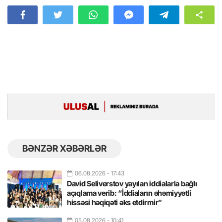
BƏNZƏR XƏBƏRLƏR
06.08.2026
- 17:43
David Seliverstov yayılan iddialarla bağlı
açıqlama verib: “İddiaların əhəmiyyətli
hissəsi həqiqəti əks etdirmir”
05.08.2026
- 10:41