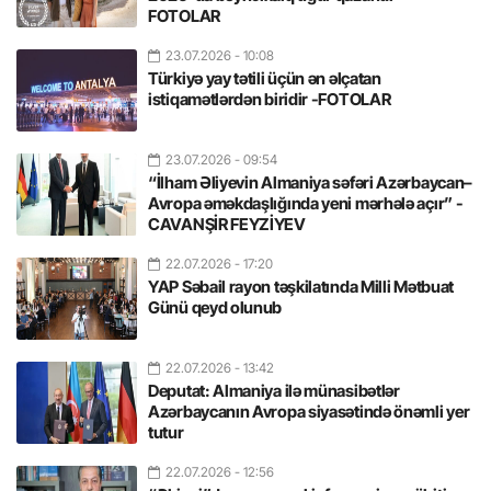
FOTOLAR
23.07.2026
- 10:08
Türkiyə yay tətili üçün ən əlçatan
istiqamətlərdən biridir -FOTOLAR
23.07.2026
- 09:54
“İlham Əliyevin Almaniya səfəri Azərbaycan–
Avropa əməkdaşlığında yeni mərhələ açır” -
CAVANŞİR FEYZİYEV
22.07.2026
- 17:20
YAP Səbail rayon təşkilatında Milli Mətbuat
Günü qeyd olunub
22.07.2026
- 13:42
Deputat: Almaniya ilə münasibətlər
Azərbaycanın Avropa siyasətində önəmli yer
tutur
22.07.2026
- 12:56