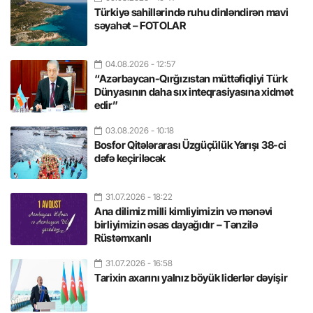
Türkiyə sahillərində ruhu dinləndirən mavi
səyahət – FOTOLAR
04.08.2026
- 12:57
“Azərbaycan-Qırğızıstan müttəfiqliyi Türk
Dünyasının daha sıx inteqrasiyasına xidmət
edir”
03.08.2026
- 10:18
Bosfor Qitələrarası Üzgüçülük Yarışı 38-ci
dəfə keçiriləcək
31.07.2026
- 18:22
Ana dilimiz milli kimliyimizin və mənəvi
birliyimizin əsas dayağıdır – Tənzilə
Rüstəmxanlı
31.07.2026
- 16:58
Tarixin axarını yalnız böyük liderlər dəyişir