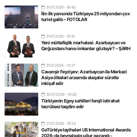
31.07.2026
- 16:43
İlin ilk yarısında Türkiyəyə 25 milyondan çox
turist gəlib – FOTOLAR
31.07.2026
- 15:31
Yeni müttəfiqlik mərhələsi: Azərbaycan və
Qırğızıstanı hansı imkanlar gözləyir? – ŞƏRH
31.07.2026
- 12:27
Cavanşir Feyziyev: Azərbaycan ilə Mərkəzi
Asiya ölkələri arasında əlaqələr sürətlə
inkişaf edir
30.07.2026
- 10:28
Türkiyənin Egey sahilləri fərqli istirahət
təcrübəsi təqdim edir
27.07.2026
- 10:23
GoTürkiye layihələri US International Awards
2026-da beynəlxalq uğur qazandı -