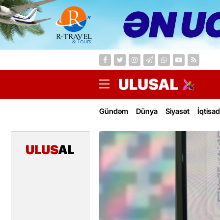
Gündəm
Dünya
Siyasət
İqtisad