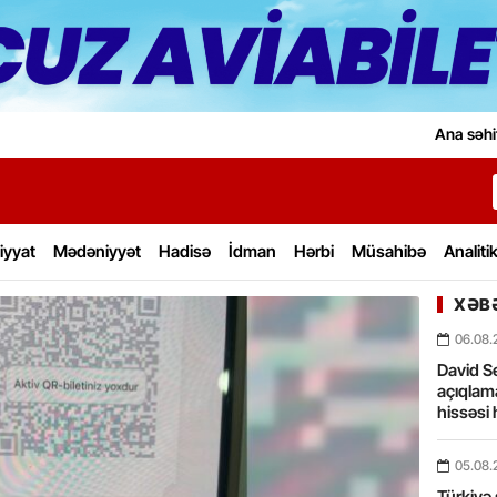
Ana səhi
iyyat
Mədəniyyət
Hadisə
İdman
Hərbi
Müsahibə
Analiti
XƏBƏ
06.08.
David Se
açıqlama
hissəsi 
05.08.
Türkiyə 