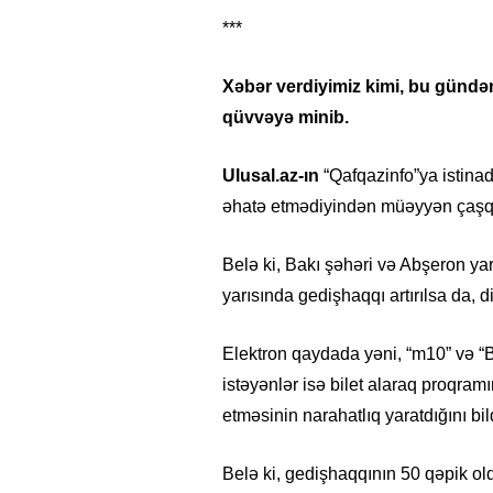
***
Xəbər verdiyimiz kimi, bu gündən 
qüvvəyə minib.
Ulusal.az-ın
“Qafqazinfo”ya istinad
əhatə etmədiyindən müəyyən çaşqı
Belə ki, Bakı şəhəri və Abşeron ya
yarısında gedişhaqqı artırılsa da, d
Elektron qaydada yəni, “m10” və “Bi
istəyənlər isə bilet alaraq proqramın
etməsinin narahatlıq yaratdığını bild
Belə ki, gedişhaqqının 50 qəpik ol