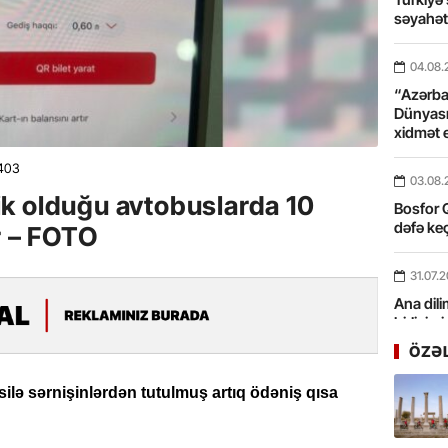
səyahə
04.08.
“Azərbay
Dünyası
xidmət 
403
03.08.
k olduğu avtobuslarda 10
Bosfor Q
dəfə keç
r – FOTO
31.07.
Ana dili
birliyim
Rüstəmx
ÖZƏ
31.07.
itəsilə sərnişinlərdən tutulmuş artıq ödəniş qısa
Tarixin 