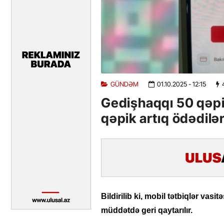
GÜNDƏM
01.10.2025
- 12:15
Gedişhaqqı 50 qəpi
qəpik artıq ödədilə
Bildirilib ki, mobil tətbiqlər vas
müddətdə geri qaytarılır.