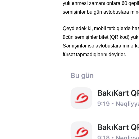
yüklənməsi zamanı onlara 60 qəpikli
sərnişinlər bu gün avtobuslara minər
Qeyd edək ki, mobil tətbiqlərdə ha
üçün sərnişinlər bilet (QR kod) yü
Sərnişinlər isə avtobuslara minərkə
fürsət tapmadıqlarını deyirlər.