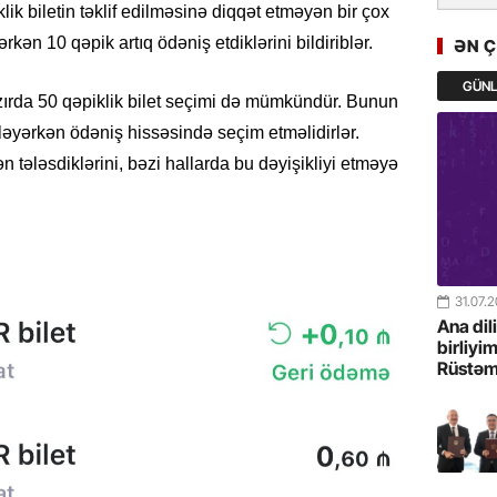
k biletin təklif edilməsinə diqqət etməyən bir çox
GoTürkiy
Awards 
kən 10 qəpik artıq ödəniş etdiklərini bildiriblər.
ƏN 
-FOTOL
GÜN
zırda 50 qəpiklik bilet seçimi də mümkündür. Bunun
23.07.
kləyərkən ödəniş hissəsində seçim etməlidirlər.
Türkiyə 
istiqam
n tələsdiklərini, bəzi hallarda bu dəyişikliyi etməyə
23.07.
“İlham Ə
Azərbay
mərhələ
31.07.
Ana dil
22.07.
birliyi
Rüstəm
YAP Səba
Günü q
22.07.
Deputat