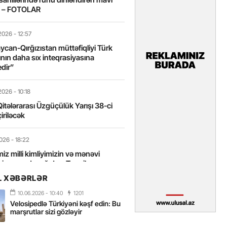
t – FOTOLAR
2026
- 12:57
can-Qırğızıstan müttəfiqliyi Türk
nın daha sıx inteqrasiyasına
edir”
2026
- 10:18
itələrarası Üzgüçülük Yarışı 38-ci
iriləcək
2026
- 18:22
miz milli kimliyimizin və mənəvi
izin əsas dayağıdır – Tənzilə
anlı
L XƏBƏRLƏR
10.06.2026
- 10:40
1201
2026
- 16:58
Velosipedlə Türkiyəni kəşf edin: Bu
axarını yalnız böyük liderlər dəyişir
marşrutlar sizi gözləyir