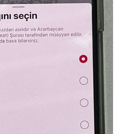
19.07.
Şuşa art
dialoq 
17.07.
Yeni dü
Türkiyə
15.07.
Albert R
təqdimat
15.07.
Türkiyə
yaxşı d
14.07.
Beynəlx