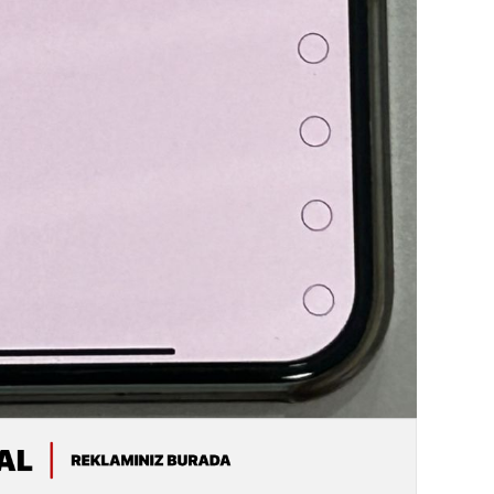
Azərbay
14.07.
Şuşa dü
mərkəzin
yazır
13.07.
Azərbay
siyasi a
13.07.
Cavanşi
Forumu 
hadisəd
13.07.
İstirahə
olan bu