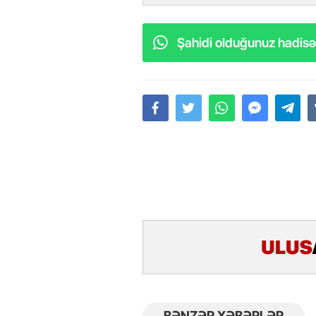
Şahidi olduğunuz hadisəl
BƏNZƏR XƏBƏRLƏR