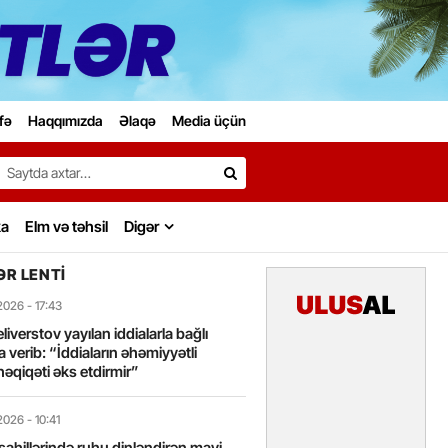
fə
Haqqımızda
Əlaqə
Media üçün
Search…
ka
Elm və təhsil
Digər
R LENTI
2026
- 17:43
liverstov yayılan iddialarla bağlı
 verib: “İddiaların əhəmiyyətli
həqiqəti əks etdirmir”
2026
- 10:41
sahillərində ruhu dinləndirən mavi