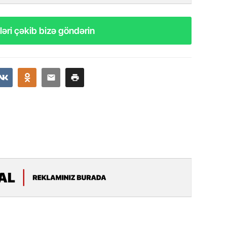
11.07.2
“İndiki
əri çəkib bizə göndərin
mənada 
10.07.
Ankara 
diploma
Deputa
08.07.
Kapadoki
və Atçıl
olundu
07.07.
NATO-nu
ola bilə
07.07.