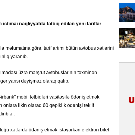
31.07.
İlin ilk
çox tur
ictimai nəqliyyatda tətbiq edilən yeni tariflər
31.07.
Yeni mü
Qırğızıs
la məlumatına görə, tarif artımı bütün avtobus xətlərini
ŞƏRH
nlıq yaranıb.
31.07.
rımadası üzrə marşrut avtobuslarının təxminən
Cavanşi
igər yarısı dəyişməz olaraq qalıb.
Asiya öl
inkişaf e
rbank” mobil tətbiqləri vasitəsilə ödəniş etmək
30.07.
 onlara ilkin olaraq 60 qəpiklik ödənişi təklif
Türkiyən
iriblər.
təcrübəs
duğu xətlərdə ödəniş etmək istəyərkən elektron bilet
27.07.