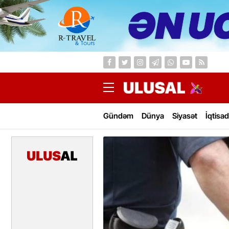
Gündəm
Dünya
Siyasət
İqtisad