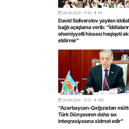
06.08.2026
- 17:43
114
David Seliverstov yayılan iddial
bağlı açıqlama verib: “İddiaları
əhəmiyyətli hissəsi həqiqəti ək
etdirmir”
26
- 11:12
747
14.05.2026
- 10:58
346
ycan onların çirkin oyununu
“ABŞ və Qərb Çinin daha da
04.08.2026
- 12:57
308
- VİDEO
istəmir”- VİDEO
“Azərbaycan-Qırğızıstan müttəf
Türk Dünyasının daha sıx
inteqrasiyasına xidmət edir”