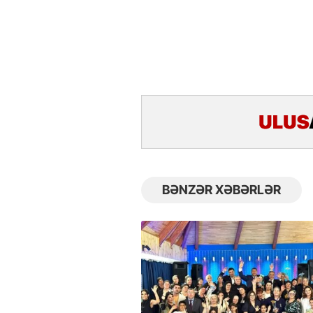
BƏNZƏR XƏBƏRLƏR