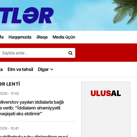
fə
Haqqımızda
Əlaqə
Media üçün
Search…
ka
Elm və təhsil
Digər
R LENTI
2026
- 17:43
liverstov yayılan iddialarla bağlı
 verib: “İddiaların əhəmiyyətli
həqiqəti əks etdirmir”
2026
- 10:41
sahillərində ruhu dinləndirən mavi