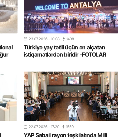
11.07.2
“İndiki
mənada 
10.07.
23.07.2026
- 10:08
1438
Ankara 
tional
Türkiyə yay tətili üçün ən əlçatan
diploma
ğur
istiqamətlərdən biridir -FOTOLAR
Deputa
08.07.
Kapadoki
və Atçıl
olundu
07.07.
NATO-nu
ola bilə
22.07.2026
- 17:20
1559
i
YAP Səbail rayon təşkilatında Milli
07.07.