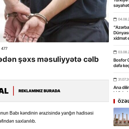
səyahə
04.08.
“Azərbay
Dünyası
xidmət 
477
03.08.
rədən şəxs məsuliyyətə cəlb
Bosfor Q
dəfə keç
31.07.
Ana dili
birliyim
Rüstəmx
ÖZƏ
31.07.
unun Babı kəndinin ərazisində yanğın hadisəsi
Tarixin 
findən saxlanılıb.