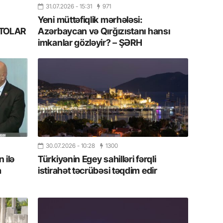
Azərbay
31.07.2026
- 15:31
971
Yeni müttəfiqlik mərhələsi:
14.07.
FOTOLAR
Azərbaycan və Qırğızıstanı hansı
Şuşa dü
imkanlar gözləyir? – ŞƏRH
mərkəzin
yazır
13.07.
Azərbay
siyasi a
13.07.
Cavanşi
30.07.2026
- 10:28
1300
Forumu 
 ilə
Türkiyənin Egey sahilləri fərqli
hadisəd
a
istirahət təcrübəsi təqdim edir
13.07.
İstirahə
olan bu