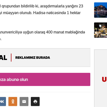
31.07.
qrupundan bildirilib ki, araşdırmalarla yanğını 23
İlin ilk
yi müəyyən olunub. Hadisə nəticəsində 1 hektar
çox tur
31.07.
anunvericiliyə uyğun olaraq 400 manat məbləğində
Yeni mü
Qırğızıs
.
ŞƏRH
31.07.
Cavanşi
Asiya öl
inkişaf e
ıza abunə olun
30.07.
Türkiyən
təcrübəs
27.07.