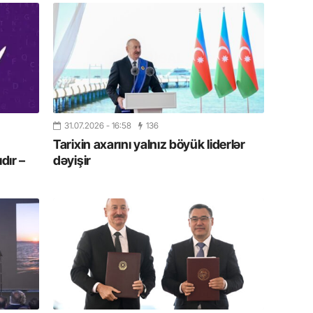
19.07.
Şuşa art
dialoq 
17.07.
Yeni dü
Türkiyə
31.07.2026
- 16:58
136
Tarixin axarını yalnız böyük liderlər
15.07.
dır –
dəyişir
Albert R
təqdimat
15.07.
Türkiyə
yaxşı d
14.07.
Beynəlx