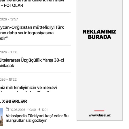
t – FOTOLAR
2026
- 12:57
can-Qırğızıstan müttəfiqliyi Türk
nın daha sıx inteqrasiyasına
edir”
2026
- 10:18
itələrarası Üzgüçülük Yarışı 38-ci
iriləcək
2026
- 18:22
miz milli kimliyimizin və mənəvi
izin əsas dayağıdır – Tənzilə
anlı
L XƏBƏRLƏR
10.06.2026
- 10:40
1201
2026
- 16:58
Velosipedlə Türkiyəni kəşf edin: Bu
axarını yalnız böyük liderlər dəyişir
marşrutlar sizi gözləyir