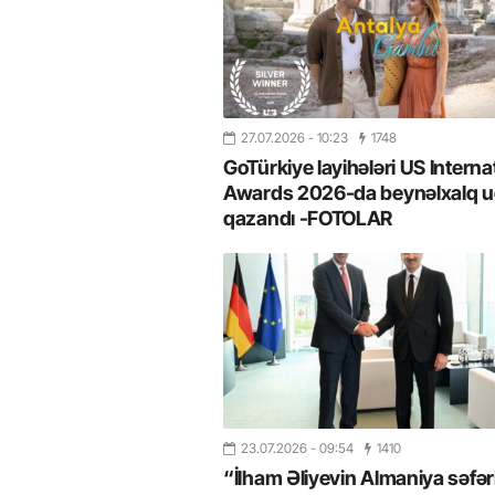
27.07.2026
- 10:23
1748
GoTürkiye layihələri US Interna
Awards 2026-da beynəlxalq u
qazandı -FOTOLAR
23.07.2026
- 09:54
1410
“İlham Əliyevin Almaniya səfər