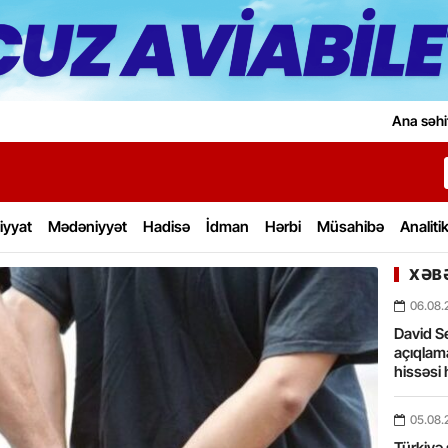
Ana səhi
iyyat
Mədəniyyət
Hadisə
İdman
Hərbi
Müsahibə
Analiti
XƏBƏ
06.08.
David Se
açıqlama
hissəsi 
05.08.
Türkiyə 