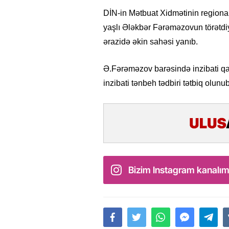
DİN-in Mətbuat Xidmətinin regional 
yaşlı Ələkbər Fərəməzovun törətdi
ərazidə əkin sahəsi yanıb.
Ə.Fərəməzov barəsində inzibati q
inzibati tənbeh tədbiri tətbiq olunub
Bizim Instagram kanalım