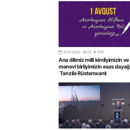
31.07.2026
- 18:22
1737
Ana dilimiz milli kimliyimizin və
mənəvi birliyimizin əsas dayağı
Tənzilə Rüstəmxanlı