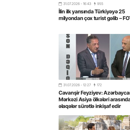
31.07.2026
- 16:43
955
İlin ilk yarısında Türkiyəyə 25
milyondan çox turist gəlib – 
31.07.2026
- 12:27
172
Cavanşir Feyziyev: Azərbaycan
Mərkəzi Asiya ölkələri arasınd
əlaqələr sürətlə inkişaf edir