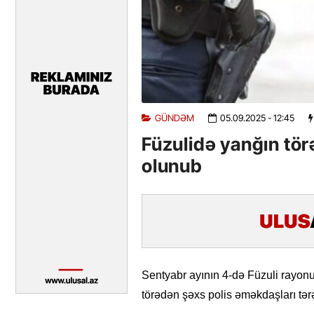
GÜNDƏM
05.09.2025
- 12:45
Füzulidə yanğın tö
olunub
Sentyabr ayının 4-də Füzuli rayon
törədən şəxs polis əməkdaşları tərə