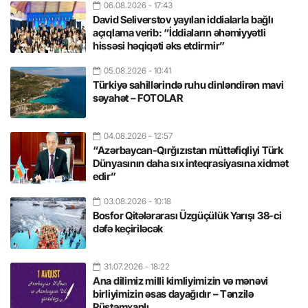
06.08.2026
- 17:43
David Seliverstov yayılan iddialarla bağlı
açıqlama verib: “İddiaların əhəmiyyətli
hissəsi həqiqəti əks etdirmir”
05.08.2026
- 10:41
Türkiyə sahillərində ruhu dinləndirən mavi
səyahət – FOTOLAR
04.08.2026
- 12:57
“Azərbaycan-Qırğızıstan müttəfiqliyi Türk
Dünyasının daha sıx inteqrasiyasına xidmət
edir”
03.08.2026
- 10:18
Bosfor Qitələrarası Üzgüçülük Yarışı 38-ci
dəfə keçiriləcək
31.07.2026
- 18:22
Ana dilimiz milli kimliyimizin və mənəvi
birliyimizin əsas dayağıdır – Tənzilə
Rüstəmxanlı