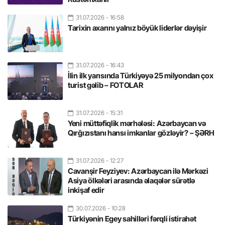
31.07.2026
- 16:58
Tarixin axarını yalnız böyük liderlər dəyişir
31.07.2026
- 16:43
İlin ilk yarısında Türkiyəyə 25 milyondan çox
turist gəlib – FOTOLAR
31.07.2026
- 15:31
Yeni müttəfiqlik mərhələsi: Azərbaycan və
Qırğızıstanı hansı imkanlar gözləyir? – ŞƏRH
31.07.2026
- 12:27
Cavanşir Feyziyev: Azərbaycan ilə Mərkəzi
Asiya ölkələri arasında əlaqələr sürətlə
inkişaf edir
30.07.2026
- 10:28
Türkiyənin Egey sahilləri fərqli istirahət