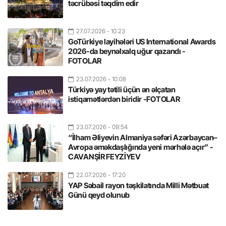
təcrübəsi təqdim edir
27.07.2026
- 10:23
GoTürkiye layihələri US International Awards
2026-da beynəlxalq uğur qazandı -
FOTOLAR
23.07.2026
- 10:08
Türkiyə yay tətili üçün ən əlçatan
istiqamətlərdən biridir -FOTOLAR
23.07.2026
- 09:54
“İlham Əliyevin Almaniya səfəri Azərbaycan–
Avropa əməkdaşlığında yeni mərhələ açır” -
CAVANŞİR FEYZİYEV
22.07.2026
- 17:20
YAP Səbail rayon təşkilatında Milli Mətbuat
Günü qeyd olunub