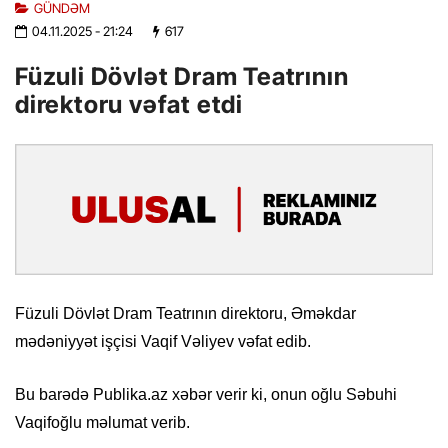
GÜNDƏM
04.11.2025
- 21:24
617
Füzuli Dövlət Dram Teatrının
direktoru vəfat etdi
Füzuli Dövlət Dram Teatrının direktoru, Əməkdar
mədəniyyət işçisi Vaqif Vəliyev vəfat edib.
Bu barədə Publika.az xəbər verir ki, onun oğlu Səbuhi
Vaqifoğlu məlumat verib.