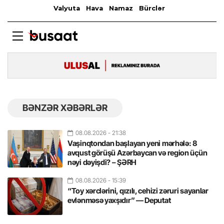
BƏNZƏR XƏBƏRLƏR
08.08.2026
- 21:38
Vaşinqtondan başlayan yeni mərhələ: 8
avqust görüşü Azərbaycan və region üçün
nəyi dəyişdi? – ŞƏRH
08.08.2026
- 15:39
“Toy xərclərini, qızılı, cehizi zəruri sayanlar
evlənməsə yaxşıdır” — Deputat