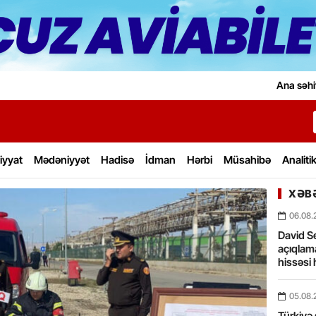
Ana səhi
iyyat
Mədəniyyət
Hadisə
İdman
Hərbi
Müsahibə
Analiti
XƏBƏ
06.08.
David Se
açıqlama
hissəsi 
05.08.
Türkiyə 