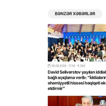
BƏNZƏR XƏBƏRLƏR
06.08.2026
- 17:43
563
David Seliverstov yayılan iddial
bağlı açıqlama verib: “İddiaları
əhəmiyyətli hissəsi həqiqəti ək
etdirmir”