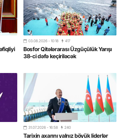
11.07.2
“İndiki
mənada 
10.07.
03.08.2026
- 10:18
417
Ankara 
iqliyi
Bosfor Qitələrarası Üzgüçülük Yarışı
diploma
Deputa
38-ci dəfə keçiriləcək
08.07.
Kapadoki
və Atçıl
olundu
07.07.
NATO-nu
ola bilə
31.07.2026
- 16:58
240
Tarixin axarını yalnız böyük liderlər
07.07.