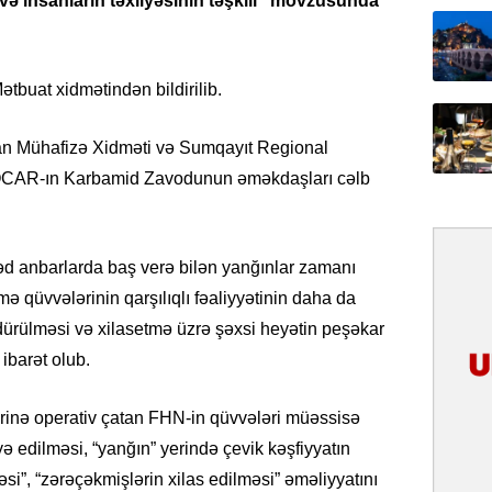
ə insanların təxliyəsinin təşkili” mövzusunda
31.07.
İlin ilk
çox tur
tbuat xidmətindən bildirilib.
31.07.
dan Mühafizə Xidməti və Sumqayıt Regional
Yeni mü
Qırğızıs
SOCAR-ın Karbamid Zavodunun əməkdaşları cəlb
ŞƏRH
31.07.
d anbarlarda baş verə bilən yanğınlar zamanı
Cavanşi
ə qüvvələrinin qarşılıqlı fəaliyyətinin daha da
Asiya öl
inkişaf e
ndürülməsi və xilasetmə üzrə şəxsi heyətin peşəkar
ibarət olub.
30.07.
Türkiyən
erinə operativ çatan FHN-in qüvvələri müəssisə
təcrübəs
iyə edilməsi, “yanğın” yerində çevik kəşfiyyatın
27.07.
i”, “zərəçəkmişlərin xilas edilməsi” əməliyyatını