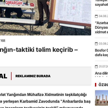
səyahə
04.08.
“Azərbay
Dünyası
xidmət 
168
03.08.
ın-taktiki təlim keçirib –
Bosfor Q
dəfə keç
31.07.
Ana dili
birliyim
Rüstəmx
ÖZƏ
31.07.
vlət Yanğından Mühafizə Xidmətinin təşkilatçılığı
Tarixin 
də yerləşən Karbamid Zavodunda “Anbarlarda baş