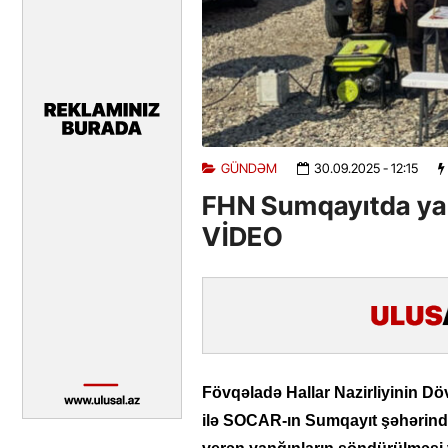
GÜNDƏM
30.09.2025
- 12:15
FHN Sumqayıtda yanğ
VİDEO
Fövqəladə Hallar Nazirliyinin Dö
ilə SOCAR-ın Sumqayıt şəhərin