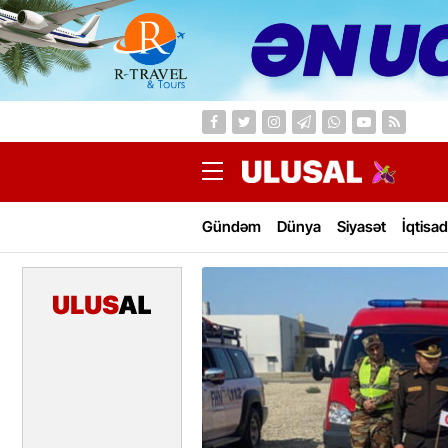
Gündəm
Dünya
Siyasət
İqtisad