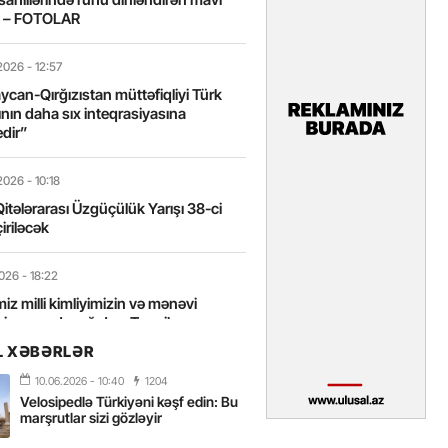
t – FOTOLAR
2026
- 12:57
can-Qırğızıstan müttəfiqliyi Türk
nın daha sıx inteqrasiyasına
edir”
2026
- 10:18
itələrarası Üzgüçülük Yarışı 38-ci
iriləcək
2026
- 18:22
miz milli kimliyimizin və mənəvi
izin əsas dayağıdır – Tənzilə
anlı
L XƏBƏRLƏR
10.06.2026
- 10:40
1204
2026
- 16:58
Velosipedlə Türkiyəni kəşf edin: Bu
axarını yalnız böyük liderlər dəyişir
marşrutlar sizi gözləyir