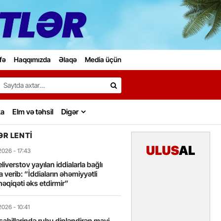
fə
Haqqımızda
Əlaqə
Media üçün
Search…
ka
Elm və təhsil
Digər
R LENTI
2026
- 17:43
liverstov yayılan iddialarla bağlı
 verib: “İddiaların əhəmiyyətli
həqiqəti əks etdirmir”
2026
- 10:41
sahillərində ruhu dinləndirən mavi