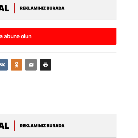
19.07.
Şuşa art
dialoq 
a abunə olun
17.07.
Yeni dü
Türkiyə
15.07.
Albert R
təqdimat
15.07.
Türkiyə
yaxşı d
14.07.
Beynəlx