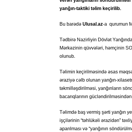
verən yanğınların söndürülməsi v
yanğın-taktiki təlim keçirilib.
Bu barədə
Ulusal.az
-a qurumun Mə
Tədbirə Nazirliyin Dövlət Yanğın
Mərkəzinin qüvvələri, həmçinin 
olunub.
Təlimin keçirilməsində əsas məqsə
əraziyə cəlb olunan yanğın-xilasetm
təkmilləşdirilməsi, yanğınların sö
bacarıqlarının gücləndirilməsindən 
Təlimdə baş vermiş şərti yanğın y
işçilərinin “təhlükəli ərazidən” təxl
aparılması və “yanğının söndürülməs