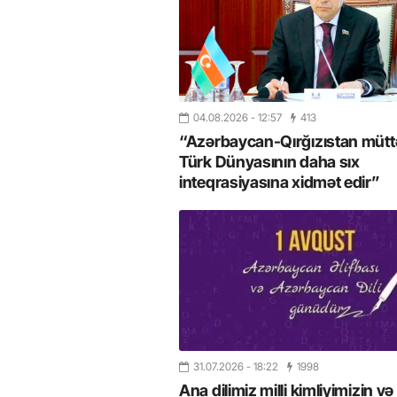
04.08.2026
- 12:57
413
“Azərbaycan-Qırğızıstan müttəf
Türk Dünyasının daha sıx
inteqrasiyasına xidmət edir”
31.07.2026
- 18:22
1998
Ana dilimiz milli kimliyimizin və