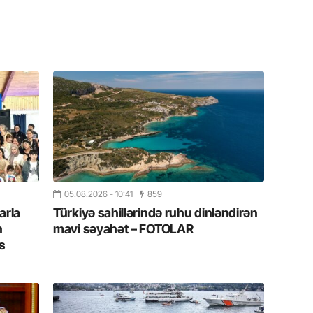
Azərbay
14.07.
Şuşa dü
mərkəzin
yazır
13.07.
Azərbay
siyasi a
13.07.
05.08.2026
- 10:41
859
Cavanşi
arla
Türkiyə sahillərində ruhu dinləndirən
Forumu 
hadisəd
n
mavi səyahət – FOTOLAR
s
13.07.
İstirahə
olan bu