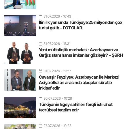
31.07.2026
- 16:43
İlin ilk yarısında Türkiyəyə 25 milyondan çox
turist gəlib – FOTOLAR
31.07.2026
- 15:31
Yeni müttəfiqlik mərhələsi: Azərbaycan və
Qırğızıstanı hansı imkanlar gözləyir? – ŞƏRH
31.07.2026
- 12:27
Cavanşir Feyziyev: Azərbaycan ilə Mərkəzi
Asiya ölkələri arasında əlaqələr sürətlə
inkişaf edir
30.07.2026
- 10:28
Türkiyənin Egey sahilləri fərqli istirahət
təcrübəsi təqdim edir
27.07.2026
- 10:23