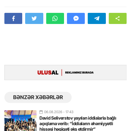
BƏNZƏR XƏBƏRLƏR
06.08.2026
- 17:43
David Seliverstov yayılan iddialarla bağlı
açıqlama verib: “İddiaların əhəmiyyətli
hissəsi həqiqəti əks etdirmir”