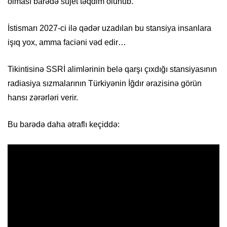
olması barədə süjet təqdim olunub.
İstismarı 2027-ci ilə qədər uzadılan bu stansiya insanlara
işıq yox, amma faciəni vəd edir…
Tikintisinə SSRİ alimlərinin belə qarşı çıxdığı stansiyasının
radiasiya sızmalarının Türkiyənin İğdır ərazisinə görün
hansı zərərləri verir.
Bu barədə daha ətraflı keçiddə: