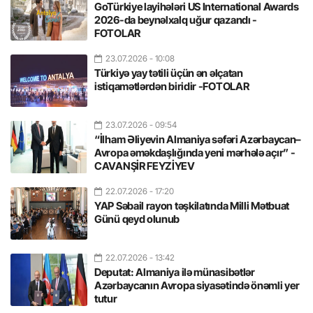
GoTürkiye layihələri US International Awards
2026-da beynəlxalq uğur qazandı -
FOTOLAR
23.07.2026
- 10:08
Türkiyə yay tətili üçün ən əlçatan
istiqamətlərdən biridir -FOTOLAR
23.07.2026
- 09:54
“İlham Əliyevin Almaniya səfəri Azərbaycan–
Avropa əməkdaşlığında yeni mərhələ açır” -
CAVANŞİR FEYZİYEV
22.07.2026
- 17:20
YAP Səbail rayon təşkilatında Milli Mətbuat
Günü qeyd olunub
22.07.2026
- 13:42
Deputat: Almaniya ilə münasibətlər
Azərbaycanın Avropa siyasətində önəmli yer
tutur