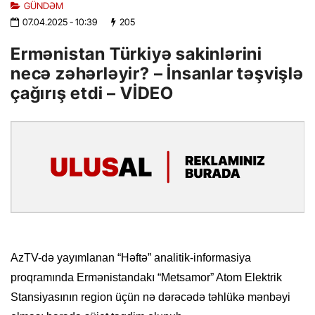
GÜNDƏM
07.04.2025
- 10:39
205
Ermənistan Türkiyə sakinlərini
necə zəhərləyir? – İnsanlar təşvişlə
çağırış etdi – VİDEO
AzTV-də yayımlanan “Həftə” analitik-informasiya
proqramında Ermənistandakı “Metsamor” Atom Elektrik
Stansiyasının region üçün nə dərəcədə təhlükə mənbəyi