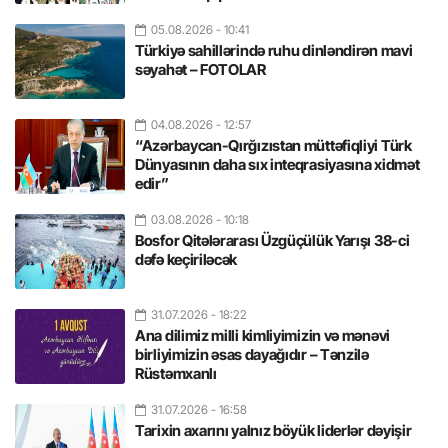
05.08.2026
- 10:41
Türkiyə sahillərində ruhu dinləndirən mavi
səyahət – FOTOLAR
04.08.2026
- 12:57
“Azərbaycan-Qırğızıstan müttəfiqliyi Türk
Dünyasının daha sıx inteqrasiyasına xidmət
edir”
03.08.2026
- 10:18
Bosfor Qitələrarası Üzgüçülük Yarışı 38-ci
dəfə keçiriləcək
31.07.2026
- 18:22
Ana dilimiz milli kimliyimizin və mənəvi
birliyimizin əsas dayağıdır – Tənzilə
Rüstəmxanlı
31.07.2026
- 16:58
Tarixin axarını yalnız böyük liderlər dəyişir