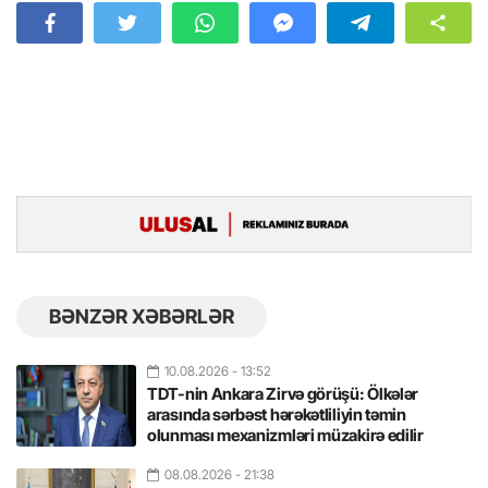
BƏNZƏR XƏBƏRLƏR
10.08.2026
- 13:52
TDT-nin Ankara Zirvə görüşü: Ölkələr
arasında sərbəst hərəkətliliyin təmin
olunması mexanizmləri müzakirə edilir
08.08.2026
- 21:38