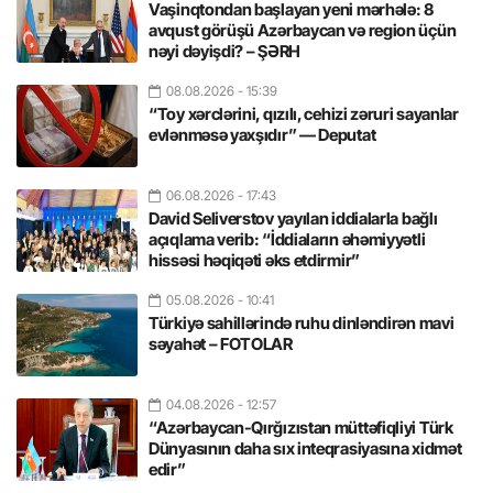
Vaşinqtondan başlayan yeni mərhələ: 8
avqust görüşü Azərbaycan və region üçün
nəyi dəyişdi? – ŞƏRH
08.08.2026
- 15:39
“Toy xərclərini, qızılı, cehizi zəruri sayanlar
evlənməsə yaxşıdır” — Deputat
06.08.2026
- 17:43
David Seliverstov yayılan iddialarla bağlı
açıqlama verib: “İddiaların əhəmiyyətli
hissəsi həqiqəti əks etdirmir”
05.08.2026
- 10:41
Türkiyə sahillərində ruhu dinləndirən mavi
səyahət – FOTOLAR
04.08.2026
- 12:57
“Azərbaycan-Qırğızıstan müttəfiqliyi Türk
Dünyasının daha sıx inteqrasiyasına xidmət
edir”