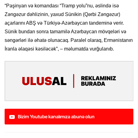
“Paşinyan və komandası “Tramp yolu”nu, əslində isə
Zəngəzur dəhlizinin, yaxud Sünikin (Qərbi Zəngəzur)
açarlarını ABŞ və Türkiyə-Azərbaycan tandeminə verir.
Sünik bundan sonra tamamilə Azərbaycan mövqeləri və
səngərləri ilə əhatə olunacaq. Paralel olaraq, Ermənistanın
İranla əlaqəsi kəsiləcək”, – məlumatda vurğulanıb.
Bizim Youtube kanalımıza abunə olun