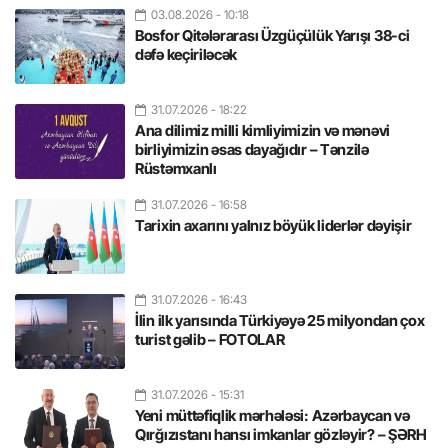
03.08.2026
- 10:18
Bosfor Qitələrarası Üzgüçülük Yarışı 38-ci
dəfə keçiriləcək
31.07.2026
- 18:22
Ana dilimiz milli kimliyimizin və mənəvi
birliyimizin əsas dayağıdır – Tənzilə
Rüstəmxanlı
31.07.2026
- 16:58
Tarixin axarını yalnız böyük liderlər dəyişir
31.07.2026
- 16:43
İlin ilk yarısında Türkiyəyə 25 milyondan çox
turist gəlib – FOTOLAR
31.07.2026
- 15:31
Yeni müttəfiqlik mərhələsi: Azərbaycan və
Qırğızıstanı hansı imkanlar gözləyir? – ŞƏRH