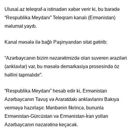
Ulusal.az teleqraf-a istinadən xəbər verir ki, bu barədə
“Respublika Meydanı” Teleqram kanalı (Ermənistan)
məlumat yayıb.
Kanal məsələ ilə bağlı Paşinyandan sitat gətirib:
“Azərbaycanın bizim nəzarətimizdə olan suveren əraziləri
(anklavlar) var, bu məsələ demarkasiya prosesində öz
həllini tapmalıdır”.
“Respublika Meydanı” hesab edir ki, Ermənistan
Azərbaycanın Tavuş və Araratdakı anklavlarını Bakıya
verməyə hazırlaşır. Mənbənin fikrincə, bununla
Ermənistan-Gürcüstan və Ermənistan-İran yolları
Azərbaycanın nəzarətinə keçəcək.