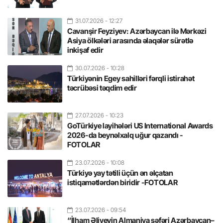
31.07.2026
- 12:27
Cavanşir Feyziyev: Azərbaycan ilə Mərkəzi
Asiya ölkələri arasında əlaqələr sürətlə
inkişaf edir
30.07.2026
- 10:28
Türkiyənin Egey sahilləri fərqli istirahət
təcrübəsi təqdim edir
27.07.2026
- 10:23
GoTürkiye layihələri US International Awards
2026-da beynəlxalq uğur qazandı -
FOTOLAR
23.07.2026
- 10:08
Türkiyə yay tətili üçün ən əlçatan
istiqamətlərdən biridir -FOTOLAR
23.07.2026
- 09:54
“İlham Əliyevin Almaniya səfəri Azərbaycan–