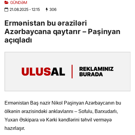
GÜNDƏM
21.08.2025
- 12:15
306
Ermənistan bu əraziləri
Azərbaycana qaytarır – Paşinyan
açıqladı
Ermənistan Baş nazir Nikol Paşinyan Azərbaycanın bu
ölkənin ərazisindəki anklavlarını – Sofulu, Barxudarlı,
Yuxarı Əskipara və Kərki kəndlərini təhvil verməyə
hazırlaşır.