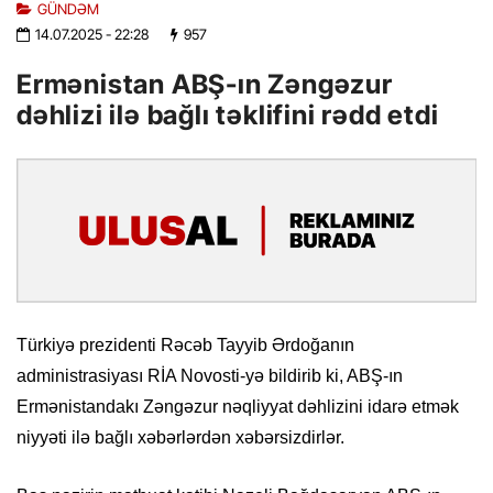
GÜNDƏM
14.07.2025
- 22:28
957
Ermənistan ABŞ-ın Zəngəzur
dəhlizi ilə bağlı təklifini rədd etdi
Türkiyə prezidenti Rəcəb Tayyib Ərdoğanın
administrasiyası RİA Novosti-yə bildirib ki, ABŞ-ın
Ermənistandakı Zəngəzur nəqliyyat dəhlizini idarə etmək
niyyəti ilə bağlı xəbərlərdən xəbərsizdirlər.