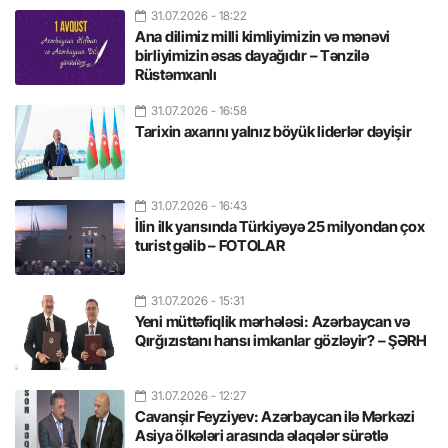
31.07.2026
- 18:22
Ana dilimiz milli kimliyimizin və mənəvi
birliyimizin əsas dayağıdır – Tənzilə
Rüstəmxanlı
31.07.2026
- 16:58
Tarixin axarını yalnız böyük liderlər dəyişir
31.07.2026
- 16:43
İlin ilk yarısında Türkiyəyə 25 milyondan çox
turist gəlib – FOTOLAR
31.07.2026
- 15:31
Yeni müttəfiqlik mərhələsi: Azərbaycan və
Qırğızıstanı hansı imkanlar gözləyir? – ŞƏRH
31.07.2026
- 12:27
Cavanşir Feyziyev: Azərbaycan ilə Mərkəzi
Asiya ölkələri arasında əlaqələr sürətlə