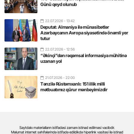
Günü qeyd olunub
22.07.2026
- 13:42
Deputat: Almaniya ilə münasibətlər
Azərbaycanın Avropa siyasətində önəmli yer
tutur
22.07.2026
- 12:56
“Əkinçi”dən rəqəmsal informasiya mühitinə
uzanan yol
21.07.2026
- 22:00
Tənzilə Rüstəmxanlı: 151 illik milli
mətbuatımız qürur mənbəyimizdir
Saytdakı materialların istifadəsi zamanı istinad edilməsi vacibdir.
Məlumat internet səhifələrində istifadə edildikdə hiperlink vasitəsi ilə istinad