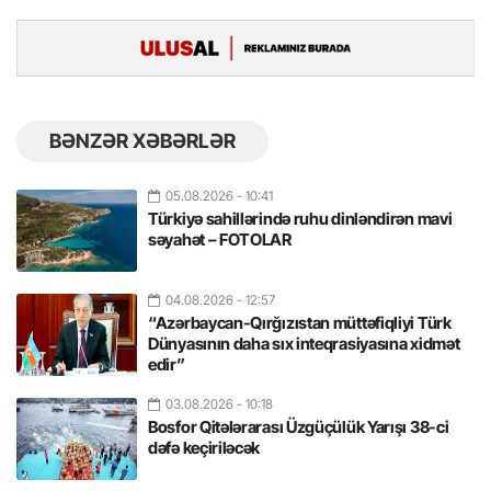
BƏNZƏR XƏBƏRLƏR
05.08.2026
- 10:41
Türkiyə sahillərində ruhu dinləndirən mavi
səyahət – FOTOLAR
04.08.2026
- 12:57
“Azərbaycan-Qırğızıstan müttəfiqliyi Türk
Dünyasının daha sıx inteqrasiyasına xidmət
edir”
03.08.2026
- 10:18
Bosfor Qitələrarası Üzgüçülük Yarışı 38-ci
dəfə keçiriləcək