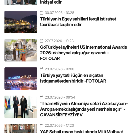
inkişaf edir
30.07.2026
- 10:28
Türkiyənin Egey sahilləri fərqli istirahət
təcrübəsi təqdim edir
27.07.2026
- 10:23
GoTürkiye layihələri US International Awards
2026-da beynəlxalq uğur qazandı -
FOTOLAR
23.07.2026
- 10:08
Türkiyə yay tətili üçün ən əlçatan
istiqamətlərdən biridir -FOTOLAR
23.07.2026
- 09:54
“İlham Əliyevin Almaniya səfəri Azərbaycan–
Avropa əməkdaşlığında yeni mərhələ açır” -
CAVANŞİR FEYZİYEV
22.07.2026
- 17:20
YAP Səbail rayon təşkilatında Milli Mətbuat