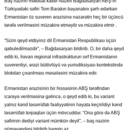
Baş nazirin mətbuat katibi Nazeli Bağdasaryan ABŞ-ın
Türkiyədəki səfiri Tom Barakın bəyanatını şərh edərkən
Ermənistan öz suveren ərazisinə nəzarətin heç bir üçüncü
tərəfə verilməsini müzakirə etməyib və müzakirə etmir .
“Sizin qeyd etdiyiniz dil Ermənistan Respublikası üçün
qəbuledilməzdir”, – Bağdasaryan bildirib. O, bir daha qeyd
edib ki, İrəvan regional infrastrukturun sırf Ermənistanın
suverenliyi, ərazi bütövlüyü və yurisdiksiyası kontekstində
blokdan çıxarılması məsələsini müzakirə edir.
Ermənistan ərazisinin bir hissəsinin ABŞ tərəfindən
icarəyə verilməsinə gəlincə, o qeyd edib ki, bu variant
yalnız kənd təsərrüfatı fəaliyyətinin həyata keçirildiyi kənd
təsərrüfatı torpaqları üçün mövcuddur. “Ona görə də ABŞ
səfirinin dediyi variant mümkün deyil”, – baş nazirin
nümayəndəsi bildirib.haqqin.az