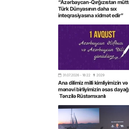
“Azərbaycan-Qırğızıstan müttəf
Türk Dünyasının daha sıx
inteqrasiyasına xidmət edir”
31.07.2026
- 18:22
2029
Ana dilimiz milli kimliyimizin və
mənəvi birliyimizin əsas dayağı
Tənzilə Rüstəmxanlı