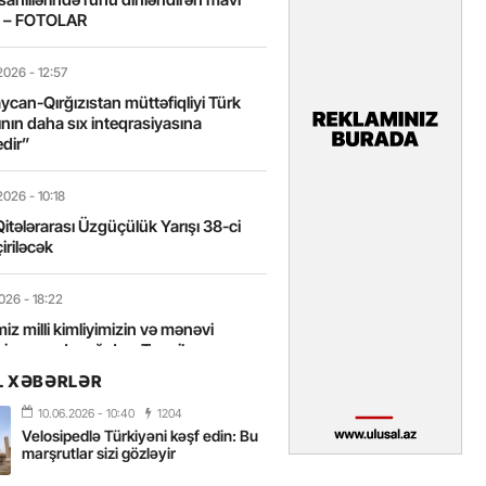
t – FOTOLAR
2026
- 12:57
can-Qırğızıstan müttəfiqliyi Türk
nın daha sıx inteqrasiyasına
edir”
2026
- 10:18
itələrarası Üzgüçülük Yarışı 38-ci
iriləcək
2026
- 18:22
miz milli kimliyimizin və mənəvi
izin əsas dayağıdır – Tənzilə
anlı
L XƏBƏRLƏR
10.06.2026
- 10:40
1204
2026
- 16:58
Velosipedlə Türkiyəni kəşf edin: Bu
axarını yalnız böyük liderlər dəyişir
marşrutlar sizi gözləyir