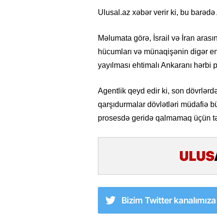
Ulusal.az xəbər verir ki, bu barəd
Məlumata görə, İsrail və İran arası
hücumları və münaqişənin digər ene
yayılması ehtimalı Ankaranı hərbi 
Agentlik qeyd edir ki, son dövrlər
qarşıdurmalar dövlətləri müdafiə b
prosesdə geridə qalmamaq üçün təci
Bizim Twitter kanalımız