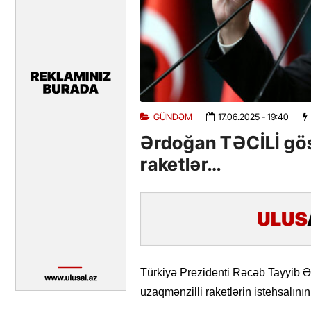
GÜNDƏM
17.06.2025
- 19:40
Ərdoğan TƏCİLİ gös
raketlər…
Türkiyə Prezidenti Rəcəb Tayyib Ə
uzaqmənzilli raketlərin istehsalını