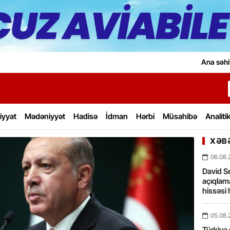
Ana səhi
iyyat
Mədəniyyət
Hadisə
İdman
Hərbi
Müsahibə
Analiti
XƏBƏ
06.08.
David Se
açıqlama
hissəsi 
05.08.
Türkiyə 