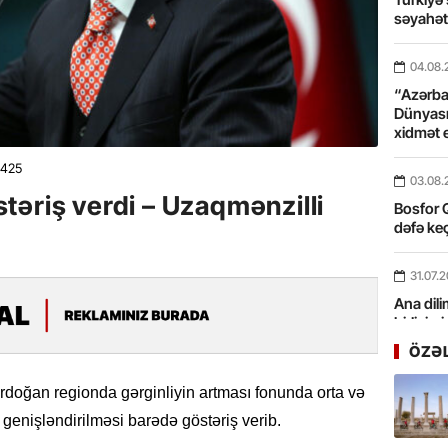
səyahə
04.08.
“Azərbay
Dünyası
xidmət 
425
03.08.
təriş verdi – Uzaqmənzilli
Bosfor Q
dəfə keç
31.07.
Ana dili
birliyim
Rüstəmx
ÖZƏ
31.07.
rdoğan regionda gərginliyin artması fonunda orta və
Tarixin 
n genişləndirilməsi barədə göstəriş verib.