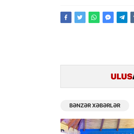
BƏNZƏR XƏBƏRLƏR