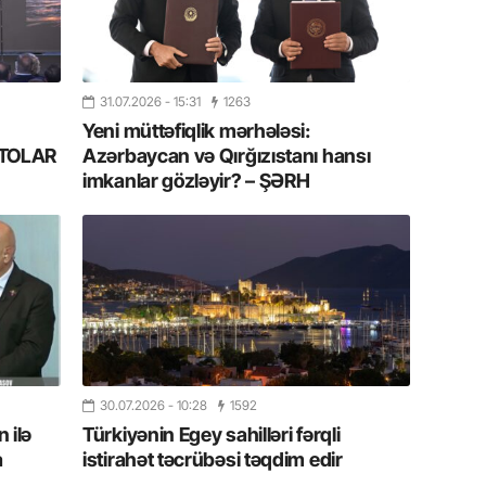
Azərbay
14.07.
Şuşa dü
31.07.2026
- 15:31
1263
mərkəzin
yazır
Yeni müttəfiqlik mərhələsi:
FOTOLAR
Azərbaycan və Qırğızıstanı hansı
imkanlar gözləyir? – ŞƏRH
13.07.
Azərbay
siyasi a
13.07.
Cavanşi
Forumu 
hadisəd
13.07.
30.07.2026
- 10:28
1592
 ilə
Türkiyənin Egey sahilləri fərqli
İstirahə
olan bu
a
istirahət təcrübəsi təqdim edir