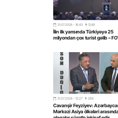
31.07.2026
- 16:43
1249
İlin ilk yarısında Türkiyəyə 25
milyondan çox turist gəlib – 
31.07.2026
- 12:27
284
Cavanşir Feyziyev: Azərbaycan
Mərkəzi Asiya ölkələri arasınd
əlaqələr sürətlə inkişaf edir