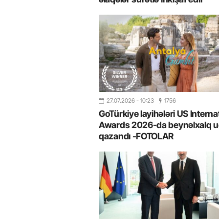
27.07.2026
- 10:23
1756
GoTürkiye layihələri US Interna
Awards 2026-da beynəlxalq u
qazandı -FOTOLAR