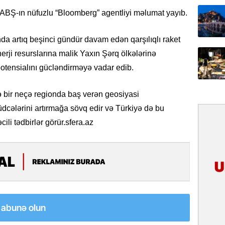
31.07.
ə ABŞ-ın nüfuzlu “Bloomberg” agentliyi məlumat yayıb.
İlin ilk
çox tur
nda artıq beşinci gündür davam edən qarşılıqlı raket
rji resurslarına malik Yaxın Şərq ölkələrinə
31.07.
potensialını gücləndirməyə vadar edib.
Yeni mü
Qırğızıs
ŞƏRH
də bir neçə regionda baş verən geosiyasi
üdcələrini artırmağa sövq edir və Türkiyə də bu
31.07.
li tədbirlər görür.sfera.az
Cavanşi
Asiya öl
inkişaf e
30.07.
Türkiyən
təcrübəs
a abunə olun
27.07.