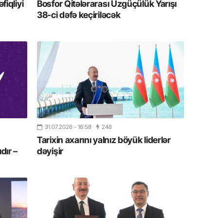
iqliyi
Bosfor Qitələrarası Üzgüçülük Yarışı
19.07.
38-ci dəfə keçiriləcək
Şuşa art
dialoq 
17.07.
Yeni dü
Türkiyə
15.07.
Albert R
təqdimat
31.07.2026
- 16:58
248
Tarixin axarını yalnız böyük liderlər
15.07.
dır –
dəyişir
Türkiyə
yaxşı d
14.07.
Beynəlx