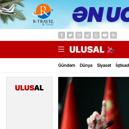
Gündəm
Dünya
Siyasət
İqtisad