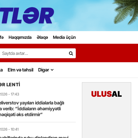
fə
Haqqımızda
Əlaqə
Media üçün
Search…
ka
Elm və təhsil
Digər
R LENTI
2026
- 17:43
liverstov yayılan iddialarla bağlı
 verib: “İddiaların əhəmiyyətli
həqiqəti əks etdirmir”
2026
- 10:41
sahillərində ruhu dinləndirən mavi