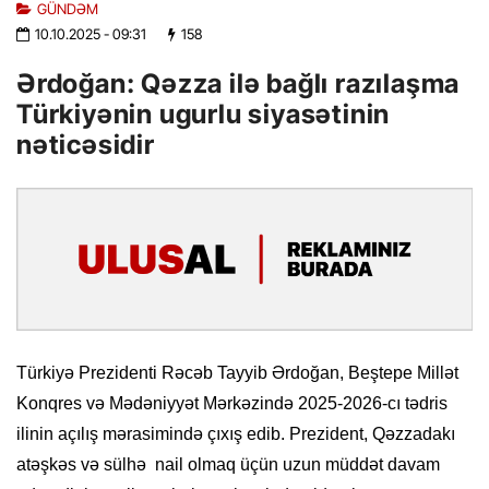
GÜNDƏM
10.10.2025
- 09:31
158
Ərdoğan: Qəzza ilə bağlı razılaşma
Türkiyənin ugurlu siyasətinin
nəticəsidir
Türkiyə Prezidenti Rəcəb Tayyib Ərdoğan, Beştepe Millət
Konqres və Mədəniyyət Mərkəzində 2025-2026-cı tədris
ilinin açılış mərasimində çıxış edib. Prezident, Qəzzadakı
atəşkəs və sülhə nail olmaq üçün uzun müddət davam