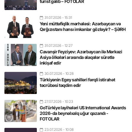
turist gəlib – FOTOLAR
31.07.2026
- 15:31
Yeni müttəfiqlik mərhələsi: Azərbaycan və
Qırğızıstanı hansı imkanlar gözləyir? – ŞƏRH
31.07.2026
- 12:27
Cavanşir Feyziyev: Azərbaycan ilə Mərkəzi
Asiya ölkələri arasında əlaqələr sürətlə
inkişaf edir
30.07.2026
- 10:28
Türkiyənin Egey sahilləri fərqli istirahət
təcrübəsi təqdim edir
27.07.2026
- 10:23
GoTürkiye layihələri US International Awards
2026-da beynəlxalq uğur qazandı -
FOTOLAR
23.07.2026
- 10:08