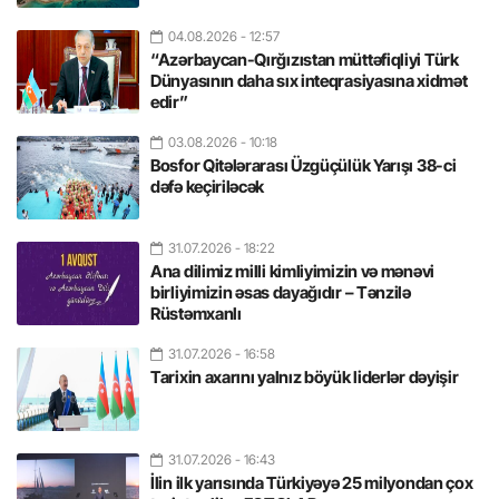
04.08.2026
- 12:57
“Azərbaycan-Qırğızıstan müttəfiqliyi Türk
Dünyasının daha sıx inteqrasiyasına xidmət
edir”
03.08.2026
- 10:18
Bosfor Qitələrarası Üzgüçülük Yarışı 38-ci
dəfə keçiriləcək
31.07.2026
- 18:22
Ana dilimiz milli kimliyimizin və mənəvi
birliyimizin əsas dayağıdır – Tənzilə
Rüstəmxanlı
31.07.2026
- 16:58
Tarixin axarını yalnız böyük liderlər dəyişir
31.07.2026
- 16:43
İlin ilk yarısında Türkiyəyə 25 milyondan çox