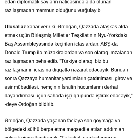
edən diplomatik səylərin nəticəsində əldə olunan
razılaşmadan məmnun olduğunu vurğulayıb.
Ulusal.az
xəbər verir ki, Ərdoğan, Qəzzada atəşkəs əldə
etmək üçün Birləşmiş Millətlər Təşkilatının Nyu-Yorkdakı
Baş Assambleyasında keçirilən iclaslardan, ABŞ-da
Donald Trump ilə müzakirələrdən və son olaraq imzalanan
razılaşmadan bəhs edib. “Türkiyə olaraq, biz bu
razılaşmanın icrasına diqqətlə nəzarət edəcəyik. Bundan
sonra Qəzzaya humanitar yardımların çatdırılması, girov və
əsir mübadiləsi, həmçinin İsrailin hücumlarını dərhal
dayandırması üçün sahədə işçi qrupunda iştirak edəcəyik,”
-deyə Ərdoğan bildirib.
Ərdoğan, Qəzzada yaşanan faciəyə son qoymağa və
bölgədəki sülhü bərpa etmə məqsədilə atılan addımları
yüksək qiymətləndirərək, “Fələstinli qardaşlarımızın