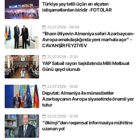
Türkiyə yay tətili üçün ən əlçatan
istiqamətlərdən biridir -FOTOLAR
23.07.2026
- 09:54
“İlham Əliyevin Almaniya səfəri Azərbaycan–
Avropa əməkdaşlığında yeni mərhələ açır” -
CAVANŞİR FEYZİYEV
22.07.2026
- 17:20
YAP Səbail rayon təşkilatında Milli Mətbuat
Günü qeyd olunub
22.07.2026
- 13:42
Deputat: Almaniya ilə münasibətlər
Azərbaycanın Avropa siyasətində önəmli yer
tutur
22.07.2026
- 12:56
“Əkinçi”dən rəqəmsal informasiya mühitinə
uzanan yol