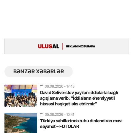
BƏNZƏR XƏBƏRLƏR
06.08.2026
- 17:43
David Seliverstov yayılan iddialarla bağlı
açıqlama verib: “İddiaların əhəmiyyətli
hissəsi həqiqəti əks etdirmir”
05.08.2026
- 10:41
Türkiyə sahillərində ruhu dinləndirən mavi
səyahət – FOTOLAR