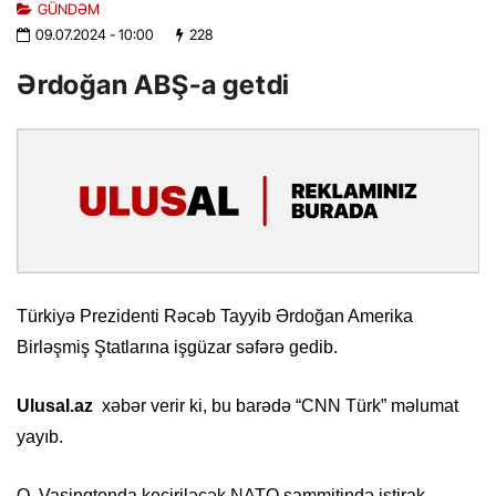
GÜNDƏM
09.07.2024
- 10:00
228
Ərdoğan ABŞ-a getdi
Türkiyə Prezidenti Rəcəb Tayyib Ərdoğan Amerika
Birləşmiş Ştatlarına işgüzar səfərə gedib.
Ulusal.az
xəbər verir ki, bu barədə “CNN Türk” məlumat
yayıb.
O, Vaşinqtonda keçiriləcək NATO sammitində iştirak