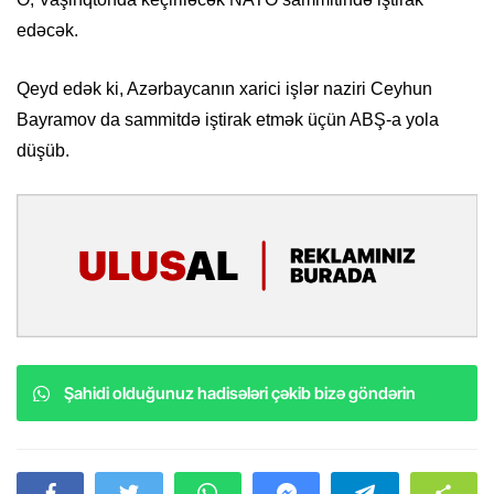
edəcək.
Qeyd edək ki, Azərbaycanın xarici işlər naziri Ceyhun
Bayramov da sammitdə iştirak etmək üçün ABŞ-a yola
düşüb.
Şahidi olduğunuz hadisələri çəkib bizə göndərin