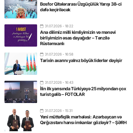
Bosfor Qitələrarası Üzgüçülük Yarışı 38-ci
dəfə keçiriləcək
31.07.2026
- 18:22
Ana dilimiz milli kimliyimizin və mənəvi
birliyimizin əsas dayağıdır – Tənzilə
Rüstəmxanlı
31.07.2026
- 16:58
Tarixin axarını yalnız böyük liderlər dəyişir
31.07.2026
- 16:43
İlin ilk yarısında Türkiyəyə 25 milyondan çox
turist gəlib – FOTOLAR
31.07.2026
- 15:31
Yeni müttəfiqlik mərhələsi: Azərbaycan və
Qırğızıstanı hansı imkanlar gözləyir? – ŞƏRH