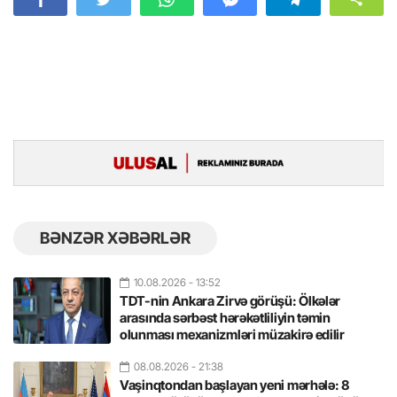
BƏNZƏR XƏBƏRLƏR
10.08.2026
- 13:52
TDT-nin Ankara Zirvə görüşü: Ölkələr
arasında sərbəst hərəkətliliyin təmin
olunması mexanizmləri müzakirə edilir
08.08.2026
- 21:38
Vaşinqtondan başlayan yeni mərhələ: 8