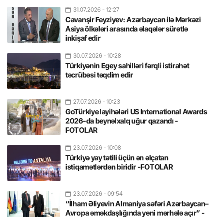
31.07.2026
- 12:27
Cavanşir Feyziyev: Azərbaycan ilə Mərkəzi
Asiya ölkələri arasında əlaqələr sürətlə
inkişaf edir
30.07.2026
- 10:28
Türkiyənin Egey sahilləri fərqli istirahət
təcrübəsi təqdim edir
27.07.2026
- 10:23
GoTürkiye layihələri US International Awards
2026-da beynəlxalq uğur qazandı -
FOTOLAR
23.07.2026
- 10:08
Türkiyə yay tətili üçün ən əlçatan
istiqamətlərdən biridir -FOTOLAR
23.07.2026
- 09:54
“İlham Əliyevin Almaniya səfəri Azərbaycan–
Avropa əməkdaşlığında yeni mərhələ açır” -