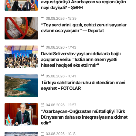
avqust görüşü Azərbaycan və region üçün
nəyi dəyişdi? – ŞƏRH
08.08.2026
- 15:39
“Toy xərclərini, qızılı, cehizi zəruri sayanlar
evlənməsə yaxşıdır” — Deputat
06.08.2026
- 17:43
David Seliverstov yayılan iddialarla bağlı
açıqlama verib: “İddiaların əhəmiyyətli
hissəsi həqiqəti əks etdirmir”
05.08.2026
- 10:41
Türkiyə sahillərində ruhu dinləndirən mavi
səyahət – FOTOLAR
04.08.2026
- 12:57
“Azərbaycan-Qırğızıstan müttəfiqliyi Türk
Dünyasının daha sıx inteqrasiyasına xidmət
edir”
03.08.2026
- 10:18