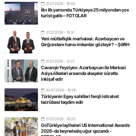
31.07.2026
- 16:43
İlin ilk yarısında Türkiyəyə 25 milyondan çox
turist gəlib – FOTOLAR
31.07.2026
- 15:31
Yeni müttəfiqlik mərhələsi: Azərbaycan və
Qırğızıstanı hansı imkanlar gözləyir? – ŞƏRH
31.07.2026
- 12:27
Cavanşir Feyziyev: Azərbaycan ilə Mərkəzi
Asiya ölkələri arasında əlaqələr sürətlə
inkişaf edir
30.07.2026
- 10:28
Türkiyənin Egey sahilləri fərqli istirahət
təcrübəsi təqdim edir
27.07.2026
- 10:23
GoTürkiye layihələri US International Awards
2026-da beynəlxalq uğur qazandı -