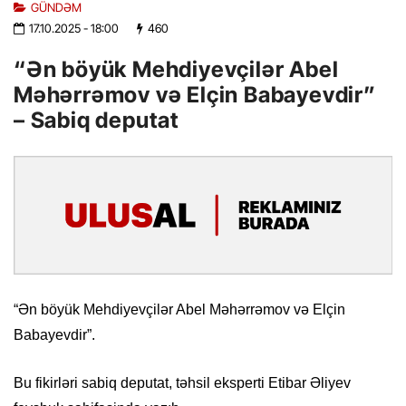
GÜNDƏM
17.10.2025
- 18:00
460
“Ən böyük Mehdiyevçilər Abel
Məhərrəmov və Elçin Babayevdir”
– Sabiq deputat
“Ən böyük Mehdiyevçilər Abel Məhərrəmov və Elçin
Babayevdir”.
Bu fikirləri sabiq deputat, təhsil eksperti Etibar Əliyev