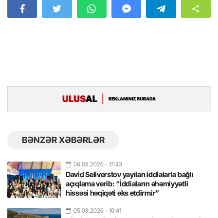
BƏNZƏR XƏBƏRLƏR
06.08.2026
- 17:43
David Seliverstov yayılan iddialarla bağlı
açıqlama verib: “İddiaların əhəmiyyətli
hissəsi həqiqəti əks etdirmir”
05.08.2026
- 10:41