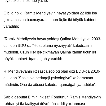
feysbuk səhifəsində yazıb.
O bildirib ki, Ramiz Mehdiyevin həyat yoldaşı 22 ildir işə
çıxmamasına baxmayaraq, onun üçün iki böyük kabinet
yaradılıb:
“Ramiz Mehdiyevin həyat yoldaşı Qalina Mehdiyeva 2003-
cü ildən BDU-da “Hesablama riyaziyyati” kafedrasının
müdiridir. Uzun illər işə çıxmayan Qalina xanım üçün iki
böyük kabinet- iqamətgah yaradılıb.
R. Mehdiyevanın ixtisasca zooloq olan qızı BDU-da 2010-
cu ildən “Sosial və pedaqoji psixologiya” kafedrasının
müdiridir. Ona da xüsusi kafedra-iqamətgah yaradıblar”.
Sabiq deputat Elmin İnkişafı Fondunun Ramiz Mehdiyevin
rəhbərliyi ilə fəaliyyət dövrünün ciddi yoxlanması