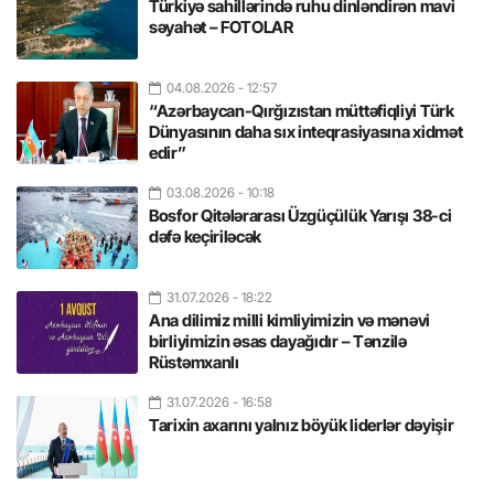
Türkiyə sahillərində ruhu dinləndirən mavi
səyahət – FOTOLAR
04.08.2026
- 12:57
“Azərbaycan-Qırğızıstan müttəfiqliyi Türk
Dünyasının daha sıx inteqrasiyasına xidmət
edir”
03.08.2026
- 10:18
Bosfor Qitələrarası Üzgüçülük Yarışı 38-ci
dəfə keçiriləcək
31.07.2026
- 18:22
Ana dilimiz milli kimliyimizin və mənəvi
birliyimizin əsas dayağıdır – Tənzilə
Rüstəmxanlı
31.07.2026
- 16:58
Tarixin axarını yalnız böyük liderlər dəyişir