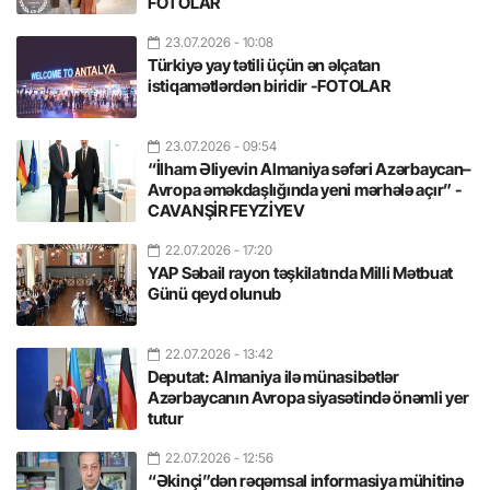
FOTOLAR
23.07.2026
- 10:08
Türkiyə yay tətili üçün ən əlçatan
istiqamətlərdən biridir -FOTOLAR
23.07.2026
- 09:54
“İlham Əliyevin Almaniya səfəri Azərbaycan–
Avropa əməkdaşlığında yeni mərhələ açır” -
CAVANŞİR FEYZİYEV
22.07.2026
- 17:20
YAP Səbail rayon təşkilatında Milli Mətbuat
Günü qeyd olunub
22.07.2026
- 13:42
Deputat: Almaniya ilə münasibətlər
Azərbaycanın Avropa siyasətində önəmli yer
tutur
22.07.2026
- 12:56
“Əkinçi”dən rəqəmsal informasiya mühitinə