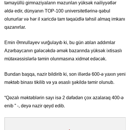
təmayüllü gimnaziyaların məzunları yüksək nailiyyətlər
əldə edir, dünyanın TOP-100 universitetlərinə qəbul
olunurlar və hər il xaricdə tam təqaüdlə təhsil almaq imkanı
qazanırlar.
Emin Əmrullayev vurğulayıb ki, bu gün atılan addımlar
Azərbaycanın gələcəkdə əmək bazarında yüksək ixtisaslı
mütəxəssislərlə təmin olunmasına xidmət edəcək.
Bundan başqa, nazir bildirib ki, son illərdə 600-ə yaxın yeni
məktəb binası tikilib və ya əsaslı şəkildə təmir olunub.
“Qəzalı məktəblərin sayı isə 2 dəfədən çox azalaraq 400-ə
enib ” -, deyə nazir qeyd edib.