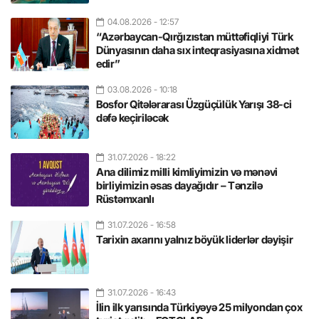
04.08.2026
- 12:57
“Azərbaycan-Qırğızıstan müttəfiqliyi Türk
Dünyasının daha sıx inteqrasiyasına xidmət
edir”
03.08.2026
- 10:18
Bosfor Qitələrarası Üzgüçülük Yarışı 38-ci
dəfə keçiriləcək
31.07.2026
- 18:22
Ana dilimiz milli kimliyimizin və mənəvi
birliyimizin əsas dayağıdır – Tənzilə
Rüstəmxanlı
31.07.2026
- 16:58
Tarixin axarını yalnız böyük liderlər dəyişir
31.07.2026
- 16:43
İlin ilk yarısında Türkiyəyə 25 milyondan çox