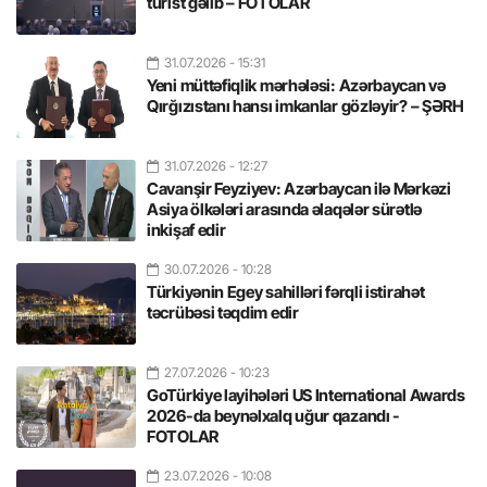
turist gəlib – FOTOLAR
31.07.2026
- 15:31
Yeni müttəfiqlik mərhələsi: Azərbaycan və
Qırğızıstanı hansı imkanlar gözləyir? – ŞƏRH
31.07.2026
- 12:27
Cavanşir Feyziyev: Azərbaycan ilə Mərkəzi
Asiya ölkələri arasında əlaqələr sürətlə
inkişaf edir
30.07.2026
- 10:28
Türkiyənin Egey sahilləri fərqli istirahət
təcrübəsi təqdim edir
27.07.2026
- 10:23
GoTürkiye layihələri US International Awards
2026-da beynəlxalq uğur qazandı -
FOTOLAR
23.07.2026
- 10:08