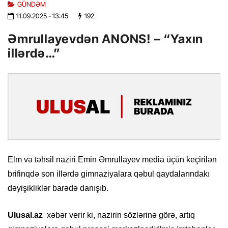
GÜNDƏM
11.09.2025
- 13:45
192
Əmrullayevdən ANONS! – “Yaxın
illərdə…”
Elm və təhsil naziri Emin Əmrullayev media üçün keçirilən
brifinqdə son illərdə gimnaziyalara qəbul qaydalarındakı
dəyişikliklər barədə danışıb.
Ulusal.az
xəbər verir ki, nazirin sözlərinə görə, artıq