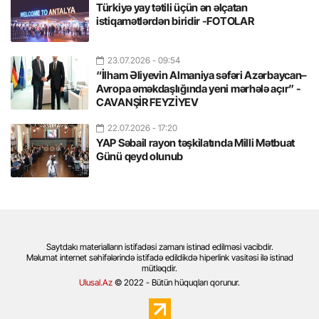
Türkiyə yay tətili üçün ən əlçatan
istiqamətlərdən biridir -FOTOLAR
23.07.2026
- 09:54
“İlham Əliyevin Almaniya səfəri Azərbaycan–
Avropa əməkdaşlığında yeni mərhələ açır” -
CAVANŞİR FEYZİYEV
22.07.2026
- 17:20
YAP Səbail rayon təşkilatında Milli Mətbuat
Günü qeyd olunub
Saytdakı materialların istifadəsi zamanı istinad edilməsi vacibdir.
Məlumat internet səhifələrində istifadə edildikdə hiperlink vasitəsi ilə istinad
mütləqdir.
Ulusal.Az
© 2022 - Bütün hüquqları qorunur.