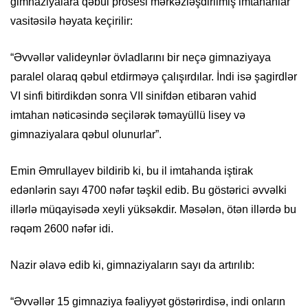
gimnaziyalara qəbul prosesi mərkəzləşdirilmiş imtahanlar
vasitəsilə həyata keçirilir:
“Əvvəllər valideynlər övladlarını bir neçə gimnaziyaya
paralel olaraq qəbul etdirməyə çalışırdılar. İndi isə şagirdlər
VI sinfi bitirdikdən sonra VII sinifdən etibarən vahid
imtahan nəticəsində seçilərək təmayüllü lisey və
gimnaziyalara qəbul olunurlar”.
Emin Əmrullayev bildirib ki, bu il imtahanda iştirak
edənlərin sayı 4700 nəfər təşkil edib. Bu göstərici əvvəlki
illərlə müqayisədə xeyli yüksəkdir. Məsələn, ötən illərdə bu
rəqəm 2600 nəfər idi.
Nazir əlavə edib ki, gimnaziyaların sayı da artırılıb:
“Əvvəllər 15 gimnaziya fəaliyyət göstərirdisə, indi onların