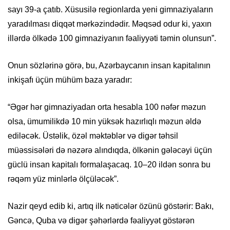
sayı 39-a çatıb. Xüsusilə regionlarda yeni gimnaziyaların
yaradılması diqqət mərkəzindədir. Məqsəd odur ki, yaxın
illərdə ölkədə 100 gimnaziyanın fəaliyyəti təmin olunsun”.
Onun sözlərinə görə, bu, Azərbaycanın insan kapitalının
inkişafı üçün mühüm baza yaradır:
“Əgər hər gimnaziyadan orta hesabla 100 nəfər məzun
olsa, ümumilikdə 10 min yüksək hazırlıqlı məzun əldə
ediləcək. Üstəlik, özəl məktəblər və digər təhsil
müəssisələri də nəzərə alındıqda, ölkənin gələcəyi üçün
güclü insan kapitalı formalaşacaq. 10–20 ildən sonra bu
rəqəm yüz minlərlə ölçüləcək”.
Nazir qeyd edib ki, artıq ilk nəticələr özünü göstərir: Bakı,
Gəncə, Quba və digər şəhərlərdə fəaliyyət göstərən