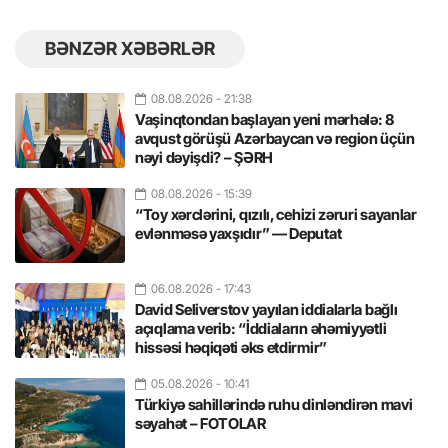
BƏNZƏR XƏBƏRLƏR
08.08.2026
- 21:38
Vaşinqtondan başlayan yeni mərhələ: 8
avqust görüşü Azərbaycan və region üçün
nəyi dəyişdi? – ŞƏRH
08.08.2026
- 15:39
“Toy xərclərini, qızılı, cehizi zəruri sayanlar
evlənməsə yaxşıdır” — Deputat
06.08.2026
- 17:43
David Seliverstov yayılan iddialarla bağlı
açıqlama verib: “İddiaların əhəmiyyətli
hissəsi həqiqəti əks etdirmir”
05.08.2026
- 10:41
Türkiyə sahillərində ruhu dinləndirən mavi
səyahət – FOTOLAR