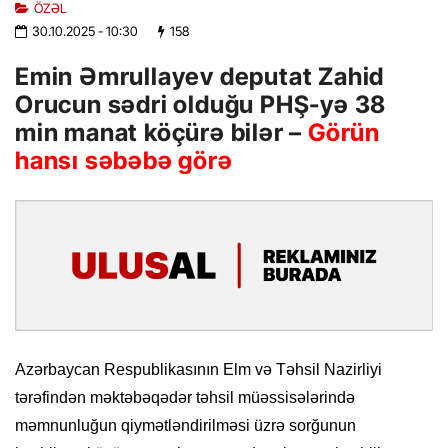
ÖZƏL
30.10.2025
- 10:30
158
Emin Əmrullayev deputat Zahid
Orucun sədri olduğu PHŞ-yə 38
min manat köçürə bilər –
Görün
hansı səbəbə görə
Azərbaycan Respublikasının Elm və Təhsil Nazirliyi
tərəfindən məktəbəqədər təhsil müəssisələrində
məmnunluğun qiymətləndirilməsi üzrə sorğunun