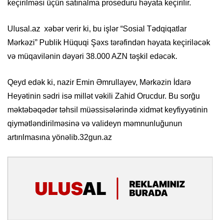
keçirilməsi üçün satınalma proseduru həyata keçirilir.
Ulusal.az xəbər verir ki, bu işlər “Sosial Tədqiqatlar
Mərkəzi” Publik Hüquqi Şəxs tərəfindən həyata keçiriləcək
və müqavilənin dəyəri 38.000 AZN təşkil edəcək.
Qeyd edək ki, nazir Emin Əmrullayev, Mərkəzin İdarə
Heyətinin sədri isə millət vəkili Zahid Orucdur. Bu sorğu
məktəbəqədər təhsil müəssisələrində xidmət keyfiyyətinin
qiymətləndirilməsinə və valideyn məmnunluğunun
artırılmasına yönəlib.32gun.az