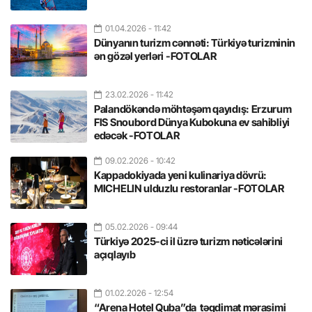
01.04.2026
- 11:42
Dünyanın turizm cənnəti: Türkiyə turizminin
ən gözəl yerləri -FOTOLAR
23.02.2026
- 11:42
Palandökəndə möhtəşəm qayıdış: Erzurum
FIS Snoubord Dünya Kubokuna ev sahibliyi
edəcək -FOTOLAR
09.02.2026
- 10:42
Kappadokiyada yeni kulinariya dövrü:
MICHELIN ulduzlu restoranlar -FOTOLAR
05.02.2026
- 09:44
Türkiyə 2025-ci il üzrə turizm nəticələrini
açıqlayıb
01.02.2026
- 12:54
“Arena Hotel Quba”da təqdimat mərasimi