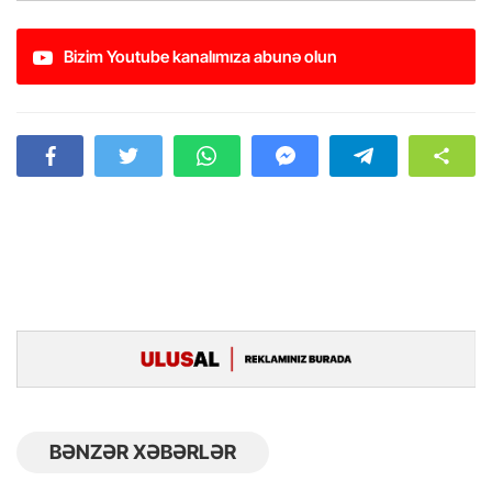
Bizim Youtube kanalımıza abunə olun
BƏNZƏR XƏBƏRLƏR