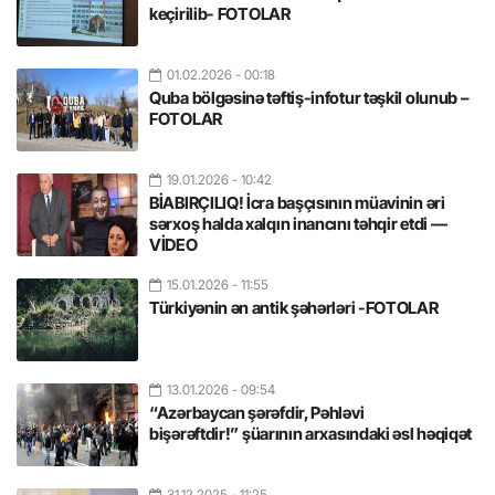
keçirilib- FOTOLAR
01.02.2026
- 00:18
Quba bölgəsinə təftiş-infotur təşkil olunub –
FOTOLAR
19.01.2026
- 10:42
BİABIRÇILIQ! İcra başçısının müavinin əri
sərxoş halda xalqın inancını təhqir etdi —
VİDEO
15.01.2026
- 11:55
Türkiyənin ən antik şəhərləri -FOTOLAR
13.01.2026
- 09:54
“Azərbaycan şərəfdir, Pəhləvi
bişərəftdir!” şüarının arxasındaki əsl həqiqət
31.12.2025
- 11:25