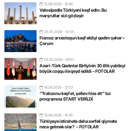
10.06.2026
- 10:40
Velosipedlə Türkiyəni kəşf edin: Bu
marşrutlar sizi gözləyir
25.05.2026
- 10:55
Fransız arxeoloqun kəşf etdiyi qədim şəhər –
Çorum
05.05.2026
- 09:51
Azəri-Türk Qadınlar Birliyinin 30 illik yubileyi
böyük coşqu ilə qeyd edildi – FOTOLAR
14.04.2026
- 12:53
“Trabzonu kəşf et, şəfanı hiss et!” tur
proqramına START VERİLDİ
13.04.2026
- 10:45
Türkiyəyə istirahətə daha sərfəli qiymətə
necə getmək olar? – FOTOLAR