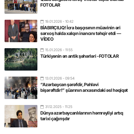
FOTOLAR
19.01.2026
- 10:42
BİABIRÇILIQ! İcra başçısının müavinin əri
sərxoş halda xalqın inancını təhqir etdi —
VİDEO
15.01.2026
- 11:55
Türkiyənin ən antik şəhərləri -FOTOLAR
13.01.2026
- 09:54
“Azərbaycan şərəfdir, Pəhləvi
bişərəftdir!” şüarının arxasındaki əsl həqiqət
31.12.2025
- 11:25
Dünya azərbaycanlılarının həmrəyliyi artıq
tarixi çağırışdır