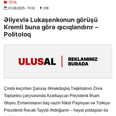
ÖZƏL
01.09.2025
- 11:33
319
Əliyevlə Lukaşenkonun görüşü
Kremli buna görə qıcıqlandırır –
Politoloq
Çində keçirilən Şanxay Əməkdaşlıq Təşkilatının Zirvə
Toplantısı çərçivəsində Azərbaycan Prezidenti İlham
Əliyev, Ermənistanın baş naziri Nikol Paşinyan və Türkiyə
Prezidenti Rəcəb Tayyib Ərdoğanın – həyat yoldaşları ilə