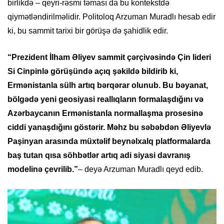
birlikdə – qeyri-rəsmi təması da bu kontekstdə
qiymətləndirilməlidir. Politoloq Arzuman Muradlı hesab edir
ki, bu sammit tarixi bir görüşə də şahidlik edir.
“Prezident İlham Əliyev sammit çərçivəsində Çin lideri
Si Cinpinlə görüşündə açıq şəkildə bildirib ki,
Ermənistanla sülh artıq bərqərar olunub. Bu bəyanat,
bölgədə yeni geosiyasi reallıqların formalaşdığını və
Azərbaycanın Ermənistanla normallaşma prosesinə
ciddi yanaşdığını göstərir. Məhz bu səbəbdən Əliyevlə
Paşinyan arasında müxtəlif beynəlxalq platformalarda
baş tutan qısa söhbətlər artıq adi siyasi davranış
modelinə çevrilib.”
– deyə Arzuman Muradlı qeyd edib.