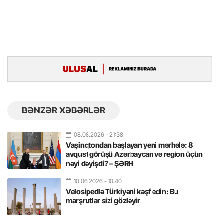
BƏNZƏR XƏBƏRLƏR
08.08.2026
- 21:38
Vaşinqtondan başlayan yeni mərhələ: 8
avqust görüşü Azərbaycan və region üçün
nəyi dəyişdi? – ŞƏRH
10.06.2026
- 10:40
Velosipedlə Türkiyəni kəşf edin: Bu
marşrutlar sizi gözləyir