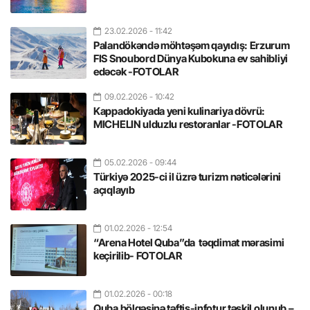
23.02.2026
- 11:42
Palandökəndə möhtəşəm qayıdış: Erzurum
FIS Snoubord Dünya Kubokuna ev sahibliyi
edəcək -FOTOLAR
09.02.2026
- 10:42
Kappadokiyada yeni kulinariya dövrü:
MICHELIN ulduzlu restoranlar -FOTOLAR
05.02.2026
- 09:44
Türkiyə 2025-ci il üzrə turizm nəticələrini
açıqlayıb
01.02.2026
- 12:54
“Arena Hotel Quba”da təqdimat mərasimi
keçirilib- FOTOLAR
01.02.2026
- 00:18
Quba bölgəsinə təftiş-infotur təşkil olunub –