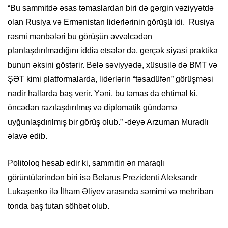
“Bu sammitdə əsas təmaslardan biri də gərgin vəziyyətdə
olan Rusiya və Ermənistan liderlərinin görüşü idi. Rusiya
rəsmi mənbələri bu görüşün əvvəlcədən
planlaşdırılmadığını iddia etsələr də, gerçək siyasi praktika
bunun əksini göstərir. Belə səviyyədə, xüsusilə də BMT və
ŞƏT kimi platformalarda, liderlərin “təsadüfən” görüşməsi
nadir hallarda baş verir. Yəni, bu təmas da ehtimal ki,
öncədən razılaşdırılmış və diplomatik gündəmə
uyğunlaşdırılmış bir görüş olub.” -deyə Arzuman Muradlı
əlavə edib.
Politoloq hesab edir ki, sammitin ən maraqlı
görüntülərindən biri isə Belarus Prezidenti Aleksandr
Lukaşenko ilə İlham Əliyev arasında səmimi və mehriban
tonda baş tutan söhbət olub.