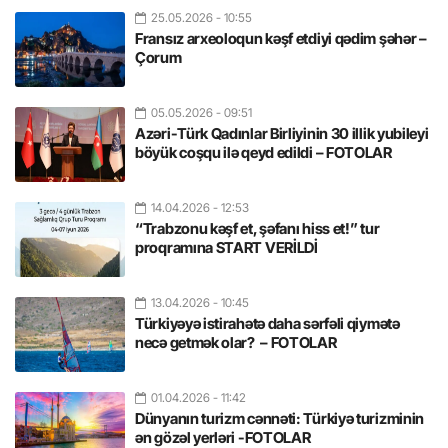
25.05.2026
- 10:55
Fransız arxeoloqun kəşf etdiyi qədim şəhər –
Çorum
05.05.2026
- 09:51
Azəri-Türk Qadınlar Birliyinin 30 illik yubileyi
böyük coşqu ilə qeyd edildi – FOTOLAR
14.04.2026
- 12:53
“Trabzonu kəşf et, şəfanı hiss et!” tur
proqramına START VERİLDİ
13.04.2026
- 10:45
Türkiyəyə istirahətə daha sərfəli qiymətə
necə getmək olar? – FOTOLAR
01.04.2026
- 11:42
Dünyanın turizm cənnəti: Türkiyə turizminin
ən gözəl yerləri -FOTOLAR