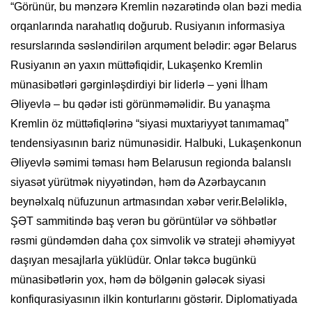
“Görünür, bu mənzərə Kremlin nəzarətində olan bəzi media
orqanlarında narahatlıq doğurub. Rusiyanın informasiya
resurslarında səsləndirilən arqument belədir: əgər Belarus
Rusiyanın ən yaxın müttəfiqidir, Lukaşenko Kremlin
münasibətləri gərginləşdirdiyi bir liderlə – yəni İlham
Əliyevlə – bu qədər isti görünməməlidir. Bu yanaşma
Kremlin öz müttəfiqlərinə “siyasi muxtariyyət tanımamaq”
tendensiyasının bariz nümunəsidir. Halbuki, Lukaşenkonun
Əliyevlə səmimi təması həm Belarusun regionda balanslı
siyasət yürütmək niyyətindən, həm də Azərbaycanın
beynəlxalq nüfuzunun artmasından xəbər verir.Beləliklə,
ŞƏT sammitində baş verən bu görüntülər və söhbətlər
rəsmi gündəmdən daha çox simvolik və strateji əhəmiyyət
daşıyan mesajlarla yüklüdür. Onlar təkcə bugünkü
münasibətlərin yox, həm də bölgənin gələcək siyasi
konfiqurasiyasının ilkin konturlarını göstərir. Diplomatiyada