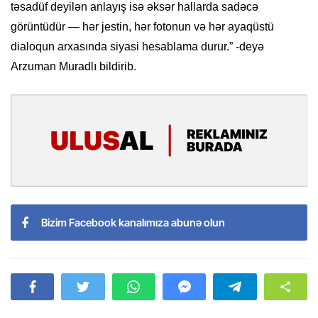
təsadüf deyilən anlayış isə əksər hallarda sadəcə
görüntüdür — hər jestin, hər fotonun və hər ayaqüstü
dialoqun arxasında siyasi hesablama durur.” -deyə
Arzuman Muradlı bildirib.
Bizim Facebook kanalımıza abunə olun