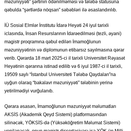
məzuniyyəti” şərtinin ödənilməməsi və tələbə statusuna
qəbulda “şərtlərdə nöqsan” səbəbləri ilə əsaslandırılıb.
İÜ Sosial Elmlər İnstitutu İdarə Heyəti 24 iyul tarixli
iclasında, İnsan Resurslarının İdarəedilməsi (tezli, əyani)
magistr proqramına qəbul edilən İmamoğlunun
məzuniyyətinin və diplomunun etibarsız sayılmasına qərar
verib. Qərarda 18 mart 2025‑ci il tarixli Universitet Rəyasət
Heyətinin qərarına istinad edilib və 6 iyul 1987‑ci il tarixli,
19509 saylı “İstanbul Universiteti Tələbə Qaydaları”na
uyğun olaraq “bakalavr məzuniyyəti” tələbinin yerinə
yetirilmədiyi vurğulanıb.
Qərara əsasən, İmamoğlunun məzuniyyət məlumatları
AKSİS (Akademik Qeyd Sistemi) platformasından
silinəcək, YÖKSİS-də (Yüksəköğretim Məlumat Sistemi)
yenilənəcək, onun magistr dissertasiyası isə YÖK‑ün Milli