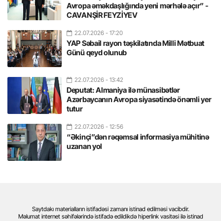
Avropa əməkdaşlığında yeni mərhələ açır” -
CAVANŞİR FEYZİYEV
22.07.2026
- 17:20
YAP Səbail rayon təşkilatında Milli Mətbuat
Günü qeyd olunub
22.07.2026
- 13:42
Deputat: Almaniya ilə münasibətlər
Azərbaycanın Avropa siyasətində önəmli yer
tutur
22.07.2026
- 12:56
“Əkinçi”dən rəqəmsal informasiya mühitinə
uzanan yol
Saytdakı materialların istifadəsi zamanı istinad edilməsi vacibdir.
Məlumat internet səhifələrində istifadə edildikdə hiperlink vasitəsi ilə istinad