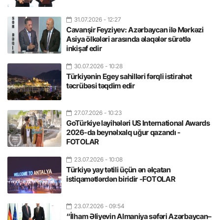
31.07.2026
- 12:27
Cavanşir Feyziyev: Azərbaycan ilə Mərkəzi
Asiya ölkələri arasında əlaqələr sürətlə
inkişaf edir
30.07.2026
- 10:28
Türkiyənin Egey sahilləri fərqli istirahət
təcrübəsi təqdim edir
27.07.2026
- 10:23
GoTürkiye layihələri US International Awards
2026-da beynəlxalq uğur qazandı -
FOTOLAR
23.07.2026
- 10:08
Türkiyə yay tətili üçün ən əlçatan
istiqamətlərdən biridir -FOTOLAR
23.07.2026
- 09:54
“İlham Əliyevin Almaniya səfəri Azərbaycan–