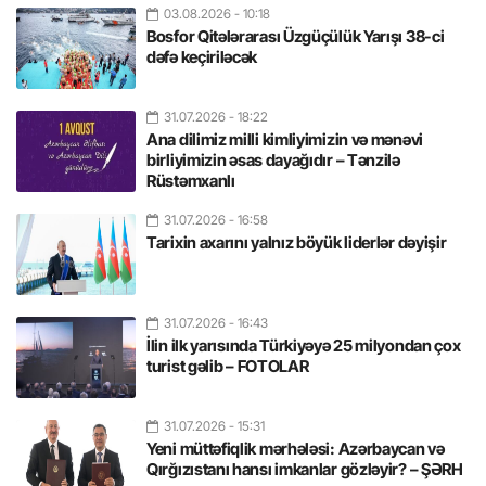
03.08.2026
- 10:18
Bosfor Qitələrarası Üzgüçülük Yarışı 38-ci
dəfə keçiriləcək
31.07.2026
- 18:22
Ana dilimiz milli kimliyimizin və mənəvi
birliyimizin əsas dayağıdır – Tənzilə
Rüstəmxanlı
31.07.2026
- 16:58
Tarixin axarını yalnız böyük liderlər dəyişir
31.07.2026
- 16:43
İlin ilk yarısında Türkiyəyə 25 milyondan çox
turist gəlib – FOTOLAR
31.07.2026
- 15:31
Yeni müttəfiqlik mərhələsi: Azərbaycan və
Qırğızıstanı hansı imkanlar gözləyir? – ŞƏRH