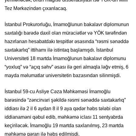
Tez Mərkəzindən çıxarılacaq.
İstanbul Prokurorluğu, İmamoğlunun bakalavr diplomunun
saxtalığı barədə daxil olan müraciətlər və YÖK tərəfindən
hazırlanan hesabatdakı tespitlər əsasında “rəsmi sənəddə
saxtakarlıq” ittihamı ilə istintaq başlamışdı. İstanbul
Universiteti 18 martda İmamoğlunun bakalavr diplomunu
“yoxluq” və “açıq səhv” əsası ilə geri almaqla ləğv etmiş, 6
mayda məlumatlar universitetin bazasından silinmişdi.
İstanbul 59‑cu Asliye Cəza Məhkəməsi İmamoğlu
barəsində “zəncirvari şəkildə rəsmi sənəddə saxtakarlıq”
iddiası ilə 2 il 6 aydan 8 il 9 aya qədər həbs tələbi olan
iddianaməni qəbul edib, məhkəmə iclası 11 sentyabrda
keçiriləcək. İmamoğlu 19 martda saxlanılmış, 23 martda
məhkəmə qərarı ilə həbs edilmişdi.