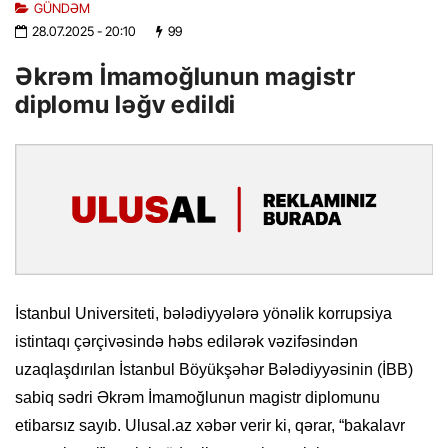
GÜNDƏM
28.07.2025
- 20:10
99
Əkrəm İmamoğlunun magistr
diplomu ləğv edildi
İstanbul Universiteti, bələdiyyələrə yönəlik korrupsiya
istintaqı çərçivəsində həbs edilərək vəzifəsindən
uzaqlaşdırılan İstanbul Böyükşəhər Bələdiyyəsinin (İBB)
sabiq sədri Əkrəm İmamoğlunun magistr diplomunu
etibarsız sayıb. Ulusal.az xəbər verir ki, qərar, “bakalavr