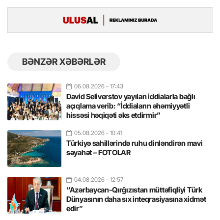
BƏNZƏR XƏBƏRLƏR
06.08.2026
- 17:43
David Seliverstov yayılan iddialarla bağlı
açıqlama verib: “İddiaların əhəmiyyətli
hissəsi həqiqəti əks etdirmir”
05.08.2026
- 10:41
Türkiyə sahillərində ruhu dinləndirən mavi
səyahət – FOTOLAR
04.08.2026
- 12:57
“Azərbaycan-Qırğızıstan müttəfiqliyi Türk
Dünyasının daha sıx inteqrasiyasına xidmət
edir”