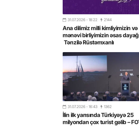
31.07.2026
- 18:22
2144
Ana dilimiz milli kimliyimizin və
mənəvi birliyimizin əsas dayağı
Tənzilə Rüstəmxanlı
31.07.2026
- 16:43
1362
İlin ilk yarısında Türkiyəyə 25
milyondan çox turist gəlib – 