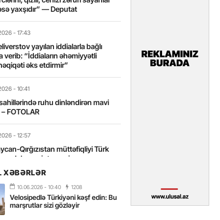
sə yaxşıdır” — Deputat
2026
- 17:43
liverstov yayılan iddialarla bağlı
 verib: “İddiaların əhəmiyyətli
həqiqəti əks etdirmir”
2026
- 10:41
sahillərində ruhu dinləndirən mavi
t – FOTOLAR
2026
- 12:57
can-Qırğızıstan müttəfiqliyi Türk
nın daha sıx inteqrasiyasına
edir”
L XƏBƏRLƏR
10.06.2026
- 10:40
1208
2026
- 10:18
Velosipedlə Türkiyəni kəşf edin: Bu
itələrarası Üzgüçülük Yarışı 38-ci
marşrutlar sizi gözləyir
iriləcək