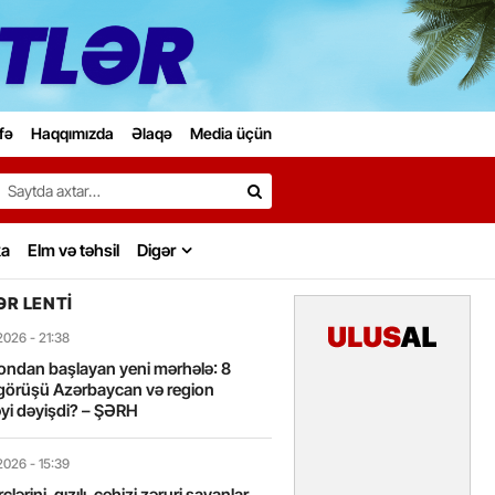
fə
Haqqımızda
Əlaqə
Media üçün
Search…
ka
Elm və təhsil
Digər
R LENTI
2026
- 21:38
ondan başlayan yeni mərhələ: 8
görüşü Azərbaycan və region
yi dəyişdi? – ŞƏRH
2026
- 15:39
lərini, qızılı, cehizi zəruri sayanlar