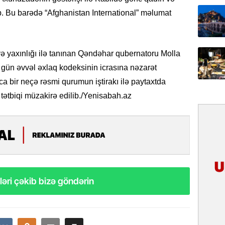
ib. Bu barədə “Afghanistan International” məlumat
31.07.
Ana dili
birliyim
Rüstəmx
əyə yaxınlığı ilə tanınan Qəndəhar qubernatoru Molla
0 gün əvvəl əxlaq kodeksinin icrasına nəzarət
31.07.
a bir neçə rəsmi qurumun iştirakı ilə paytaxtda
Tarixin 
 tətbiqi müzakirə edilib./Yenisabah.az
31.07.
İlin ilk
çox tur
31.07.
Yeni mü
əri çəkib bizə göndərin
Qırğızıs
ŞƏRH
31.07.