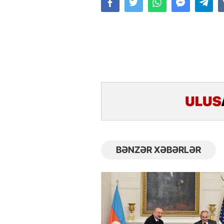
BƏNZƏR XƏBƏRLƏR