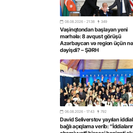
08.08.2026
- 21:38
349
Vaşinqtondan başlayan yeni
mərhələ: 8 avqust görüşü
Azərbaycan və region üçün nə
dəyişdi? – ŞƏRH
26
- 11:12
752
14.05.2026
- 10:58
349
ycan onların çirkin oyununu
“ABŞ və Qərb Çinin daha da
- VİDEO
istəmir”- VİDEO
06.08.2026
- 17:43
792
David Seliverstov yayılan iddial
bağlı açıqlama verib: “İddiaları