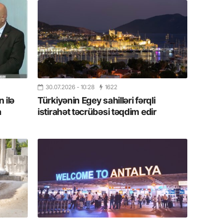
13.07.
Cavanşi
Forumu 
hadisəd
13.07.
İstirahə
30.07.2026
- 10:28
1622
olan bu
 ilə
Türkiyənin Egey sahilləri fərqli
a
istirahət təcrübəsi təqdim edir
11.07.2
“İndiki
mənada 
10.07.
Ankara 
diploma
Deputa
08.07.