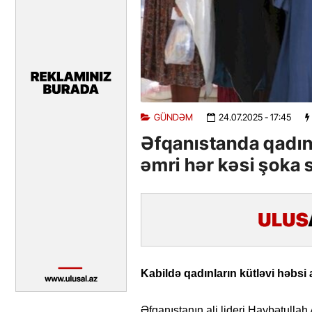
GÜNDƏM
24.07.2025
- 17:45
Əfqanıstanda qadınl
əmri hər kəsi şoka 
Kabildə qadınların kütləvi həbsi al
Əfqanıstanın ali lideri Haybətulla