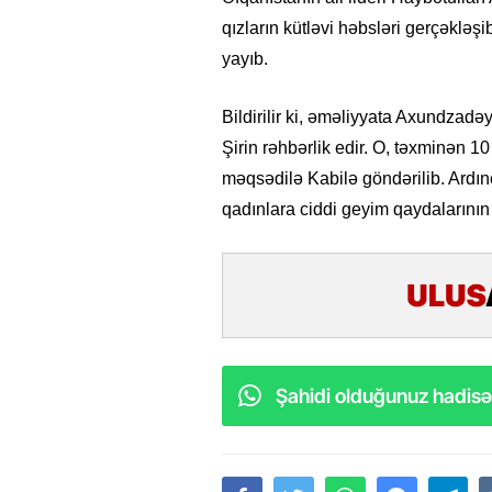
qızların kütləvi həbsləri gerçəkləş
yayıb.
Bildirilir ki, əməliyyata Axundzad
Şirin rəhbərlik edir. O, təxminən 1
məqsədilə Kabilə göndərilib. Ardınc
qadınlara ciddi geyim qaydalarının
Şahidi olduğunuz hadisəl