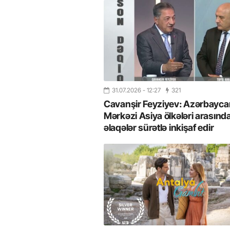
31.07.2026
- 12:27
321
Cavanşir Feyziyev: Azərbaycan
Mərkəzi Asiya ölkələri arasınd
əlaqələr sürətlə inkişaf edir