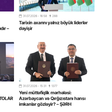
Albert R
təqdimat
31.07.2026
- 16:58
288
15.07.
Tarixin axarını yalnız böyük liderlər
Türkiyə
dır –
dəyişir
yaxşı d
14.07.
Beynəlx
Azərbay
14.07.
Şuşa dü
mərkəzin
yazır
31.07.2026
- 15:31
1377
Yeni müttəfiqlik mərhələsi:
13.07.
FOTOLAR
Azərbaycan və Qırğızıstanı hansı
Azərbay
imkanlar gözləyir? – ŞƏRH
siyasi a