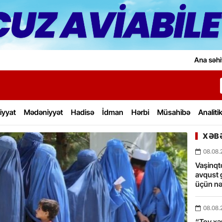
Ana səhi
iyyat
Mədəniyyət
Hadisə
İdman
Hərbi
Müsahibə
Analiti
XƏBƏ
08.08.
Vaşinqt
avqust 
üçün nə
08.08.
“Toy xərc