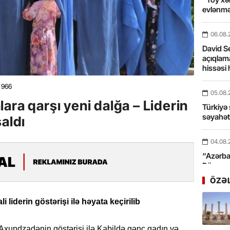
evlənmə
06.08.
David Se
açıqlama
hissəsi 
966
05.08.
ara qarşı yeni dalğa – Liderin
Türkiyə 
səyahə
saldı
04.08.
“Azərbay
Dünyası
xidmət 
ÖZƏ
03.08.
i liderin göstərişi ilə həyata keçirilib
Bosfor Q
dəfə keç
h Axundzadənin göstərişi ilə Kabildə gənc qadın və