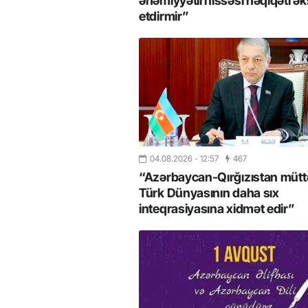
əhəmiyyətli hissəsi həqiqəti ək
etdirmir”
04.08.2026
- 12:57
467
“Azərbaycan-Qırğızıstan müttəf
Türk Dünyasının daha sıx
inteqrasiyasına xidmət edir”