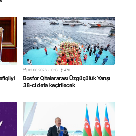
s
20.07.
Cavanşi
Üstellə
20.07.
Türkiyə
Antalya
turistlər
03.08.2026
- 10:18
470
19.07.
iqliyi
Bosfor Qitələrarası Üzgüçülük Yarışı
Şuşa art
dialoq 
38-ci dəfə keçiriləcək
17.07.
Yeni dü
Türkiyə
15.07.