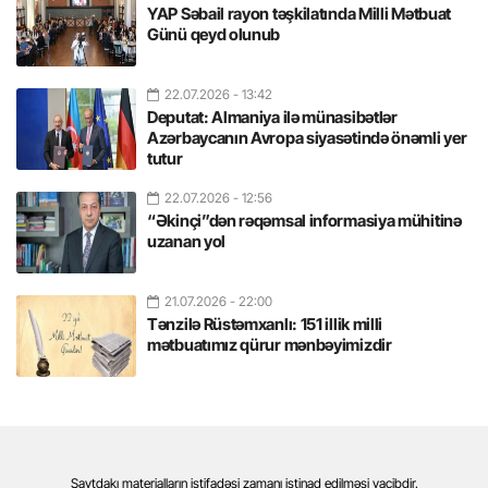
YAP Səbail rayon təşkilatında Milli Mətbuat
Günü qeyd olunub
22.07.2026
- 13:42
Deputat: Almaniya ilə münasibətlər
Azərbaycanın Avropa siyasətində önəmli yer
tutur
22.07.2026
- 12:56
“Əkinçi”dən rəqəmsal informasiya mühitinə
uzanan yol
21.07.2026
- 22:00
Tənzilə Rüstəmxanlı: 151 illik milli
mətbuatımız qürur mənbəyimizdir
Saytdakı materialların istifadəsi zamanı istinad edilməsi vacibdir.