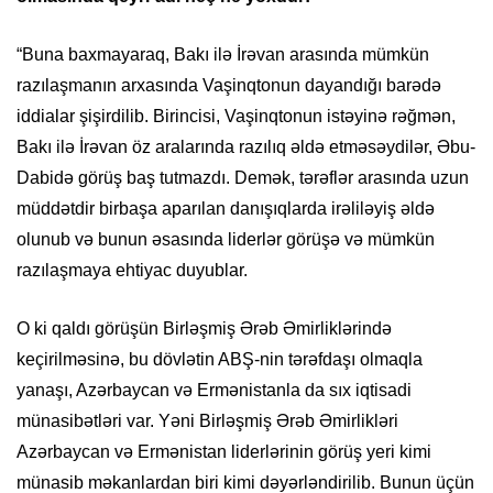
“Buna baxmayaraq, Bakı ilə İrəvan arasında mümkün
razılaşmanın arxasında Vaşinqtonun dayandığı barədə
iddialar şişirdilib. Birincisi, Vaşinqtonun istəyinə rəğmən,
Bakı ilə İrəvan öz aralarında razılıq əldə etməsəydilər, Əbu-
Dabidə görüş baş tutmazdı. Demək, tərəflər arasında uzun
müddətdir birbaşa aparılan danışıqlarda irəliləyiş əldə
olunub və bunun əsasında liderlər görüşə və mümkün
razılaşmaya ehtiyac duyublar.
O ki qaldı görüşün Birləşmiş Ərəb Əmirliklərində
keçirilməsinə, bu dövlətin ABŞ-nin tərəfdaşı olmaqla
yanaşı, Azərbaycan və Ermənistanla da sıx iqtisadi
münasibətləri var. Yəni Birləşmiş Ərəb Əmirlikləri
Azərbaycan və Ermənistan liderlərinin görüş yeri kimi
münasib məkanlardan biri kimi dəyərləndirilib. Bunun üçün