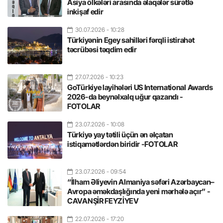
Asiya ölkələri arasında əlaqələr sürətlə
inkişaf edir
30.07.2026
- 10:28
Türkiyənin Egey sahilləri fərqli istirahət
təcrübəsi təqdim edir
27.07.2026
- 10:23
GoTürkiye layihələri US International Awards
2026-da beynəlxalq uğur qazandı -
FOTOLAR
23.07.2026
- 10:08
Türkiyə yay tətili üçün ən əlçatan
istiqamətlərdən biridir -FOTOLAR
23.07.2026
- 09:54
“İlham Əliyevin Almaniya səfəri Azərbaycan–
Avropa əməkdaşlığında yeni mərhələ açır” -
CAVANŞİR FEYZİYEV
22.07.2026
- 17:20