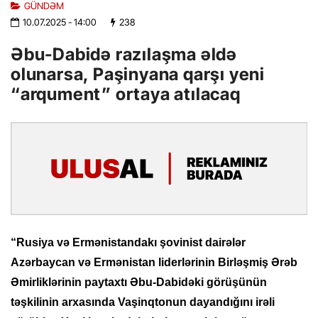
GÜNDƏM
10.07.2025
- 14:00
238
Əbu-Dabidə razılaşma əldə
olunarsa, Paşinyana qarşı yeni
“arqument” ortaya atılacaq
“Rusiya və Ermənistandakı şovinist dairələr
Azərbaycan və Ermənistan liderlərinin Birləşmiş Ərəb
Əmirliklərinin paytaxtı Əbu-Dabidəki görüşünün
təşkilinin arxasında Vaşinqtonun dayandığını irəli