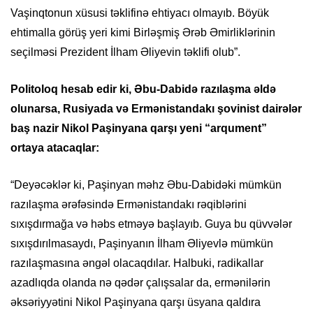
Vaşinqtonun xüsusi təklifinə ehtiyacı olmayıb. Böyük
ehtimalla görüş yeri kimi Birləşmiş Ərəb Əmirliklərinin
seçilməsi Prezident İlham Əliyevin təklifi olub”.
Politoloq hesab edir ki, Əbu-Dabidə razılaşma əldə
olunarsa, Rusiyada və Ermənistandakı şovinist dairələr
baş nazir Nikol Paşinyana qarşı yeni “arqument”
ortaya atacaqlar:
“Deyəcəklər ki, Paşinyan məhz Əbu-Dabidəki mümkün
razılaşma ərəfəsində Ermənistandakı rəqiblərini
sıxışdırmağa və həbs etməyə başlayıb. Guya bu qüvvələr
sıxışdırılmasaydı, Paşinyanın İlham Əliyevlə mümkün
razılaşmasına əngəl olacaqdılar. Halbuki, radikallar
azadlıqda olanda nə qədər çalışsalar da, ermənilərin
əksəriyyətini Nikol Paşinyana qarşı üsyana qaldıra