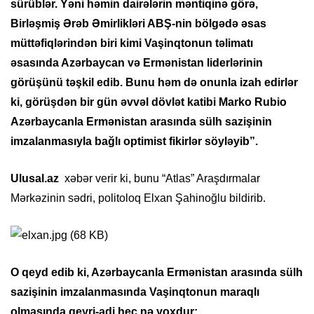
sürüblər.
Yəni həmin dairələrin məntiqinə görə,
Birləşmiş Ərəb Əmirlikləri ABŞ-nin bölgədə əsas
müttəfiqlərindən biri kimi Vaşinqtonun təlimatı
əsasında Azərbaycan və Ermənistan liderlərinin
görüşünü təşkil edib. Bunu həm də onunla izah edirlər
ki, görüşdən bir gün əvvəl dövlət katibi Marko Rubio
Azərbaycanla Ermənistan arasında sülh sazişinin
imzalanmasıyla bağlı optimist fikirlər söyləyib”.
Ulusal.az
xəbər verir ki, bunu “Atlas” Araşdırmalar
Mərkəzinin sədri, politoloq Elxan Şahinoğlu bildirib.
O qeyd edib ki, Azərbaycanla Ermənistan arasında sülh
sazişinin imzalanmasında Vaşinqtonun maraqlı
olmasında qeyri-adi heç nə yoxdur: