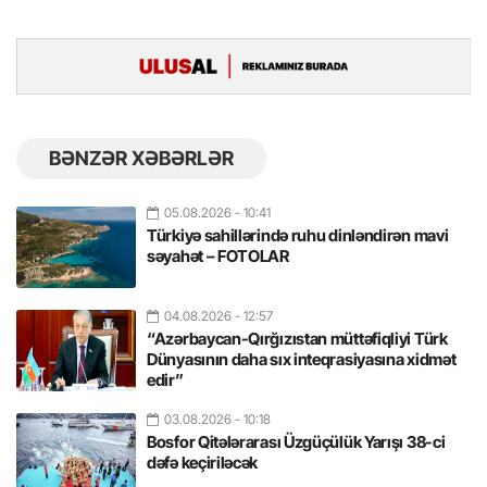
BƏNZƏR XƏBƏRLƏR
05.08.2026
- 10:41
Türkiyə sahillərində ruhu dinləndirən mavi
səyahət – FOTOLAR
04.08.2026
- 12:57
“Azərbaycan-Qırğızıstan müttəfiqliyi Türk
Dünyasının daha sıx inteqrasiyasına xidmət
edir”
03.08.2026
- 10:18
Bosfor Qitələrarası Üzgüçülük Yarışı 38-ci
dəfə keçiriləcək