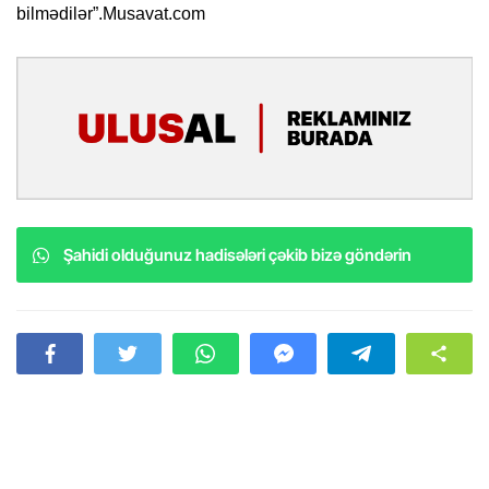
bilmədilər”.Musavat.com
Şahidi olduğunuz hadisələri çəkib bizə göndərin