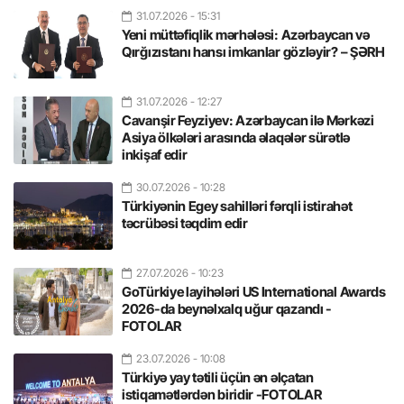
31.07.2026
- 15:31
Yeni müttəfiqlik mərhələsi: Azərbaycan və
Qırğızıstanı hansı imkanlar gözləyir? – ŞƏRH
31.07.2026
- 12:27
Cavanşir Feyziyev: Azərbaycan ilə Mərkəzi
Asiya ölkələri arasında əlaqələr sürətlə
inkişaf edir
30.07.2026
- 10:28
Türkiyənin Egey sahilləri fərqli istirahət
təcrübəsi təqdim edir
27.07.2026
- 10:23
GoTürkiye layihələri US International Awards
2026-da beynəlxalq uğur qazandı -
FOTOLAR
23.07.2026
- 10:08
Türkiyə yay tətili üçün ən əlçatan
istiqamətlərdən biridir -FOTOLAR