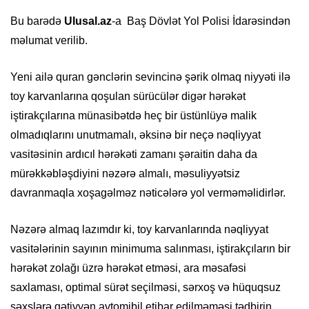
Bu barədə
Ulusal.az
-a Baş Dövlət Yol Polisi İdarəsindən
məlumat verilib.
Yeni ailə quran gənclərin sevincinə şərik olmaq niyyəti ilə
toy karvanlarına qoşulan sürücülər digər hərəkət
iştirakçılarına münasibətdə heç bir üstünlüyə malik
olmadıqlarını unutmamalı, əksinə bir neçə nəqliyyat
vasitəsinin ardıcıl hərəkəti zamanı şəraitin daha da
mürəkkəbləşdiyini nəzərə almalı, məsuliyyətsiz
davranmaqla xoşagəlməz nəticələrə yol verməməlidirlər.
Nəzərə almaq lazımdır ki, toy karvanlarında nəqliyyat
vasitələrinin sayının minimuma salınması, iştirakçıların bir
hərəkət zolağı üzrə hərəkət etməsi, ara məsafəsi
saxlaması, optimal sürət seçilməsi, sərxoş və hüquqsuz
şəxslərə qətiyyən avtomibil etibar edilməməsi tədbirin