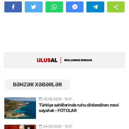
BƏNZƏR XƏBƏRLƏR
05.08.2026
- 10:41
Türkiyə sahillərində ruhu dinləndirən mavi
səyahət – FOTOLAR
04.08.2026
- 12:57