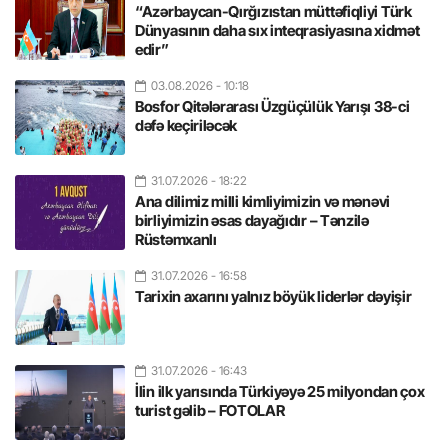
“Azərbaycan-Qırğızıstan müttəfiqliyi Türk
Dünyasının daha sıx inteqrasiyasına xidmət
edir”
03.08.2026
- 10:18
Bosfor Qitələrarası Üzgüçülük Yarışı 38-ci
dəfə keçiriləcək
31.07.2026
- 18:22
Ana dilimiz milli kimliyimizin və mənəvi
birliyimizin əsas dayağıdır – Tənzilə
Rüstəmxanlı
31.07.2026
- 16:58
Tarixin axarını yalnız böyük liderlər dəyişir
31.07.2026
- 16:43
İlin ilk yarısında Türkiyəyə 25 milyondan çox
turist gəlib – FOTOLAR