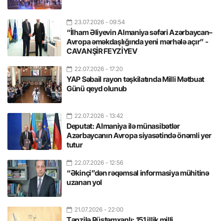
23.07.2026
- 09:54
“İlham Əliyevin Almaniya səfəri Azərbaycan–
Avropa əməkdaşlığında yeni mərhələ açır” -
CAVANŞİR FEYZİYEV
22.07.2026
- 17:20
YAP Səbail rayon təşkilatında Milli Mətbuat
Günü qeyd olunub
22.07.2026
- 13:42
Deputat: Almaniya ilə münasibətlər
Azərbaycanın Avropa siyasətində önəmli yer
tutur
22.07.2026
- 12:56
“Əkinçi”dən rəqəmsal informasiya mühitinə
uzanan yol
21.07.2026
- 22:00
Tənzilə Rüstəmxanlı: 151 illik milli