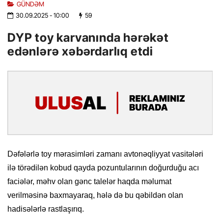
GÜNDƏM
30.09.2025
- 10:00
59
DYP toy karvanında hərəkət
edənlərə xəbərdarlıq etdi
Dəfələrlə toy mərasimləri zamanı avtonəqliyyat vasitələri
ilə törədilən kobud qayda pozuntularının doğurduğu acı
faciələr, məhv olan gənc talelər haqda məlumat
verilməsinə baxmayaraq, hələ də bu qəbildən olan
hadisələrlə rastlaşırıq.