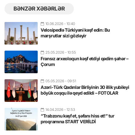
BƏNZƏR XƏBƏRLƏR
10.06.2026
- 10:40
Velosipedlə Türkiyəni kəşf edin: Bu
marşrutlar sizi gözləyir
25.05.2026
- 10:55
Fransız arxeoloqun kəşf etdiyi qədim şəhər –
Çorum
05.05.2026
- 09:51
Azəri-Türk Qadınlar Birliyinin 30 illik yubileyi
böyük coşqu ilə qeyd edildi – FOTOLAR
14.04.2026
- 12:53
“Trabzonu kəşf et, şəfanı hiss et!” tur
proqramına START VERİLDİ