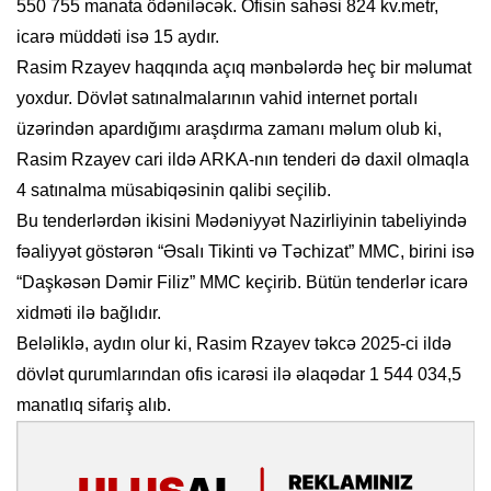
550 755 manata ödəniləcək. Ofisin sahəsi 824 kv.metr,
icarə müddəti isə 15 aydır.
Rasim Rzayev haqqında açıq mənbələrdə heç bir məlumat
yoxdur. Dövlət satınalmalarının vahid internet portalı
üzərindən apardığımı araşdırma zamanı məlum olub ki,
Rasim Rzayev cari ildə ARKA-nın tenderi də daxil olmaqla
4 satınalma müsabiqəsinin qalibi seçilib.
Bu tenderlərdən ikisini Mədəniyyət Nazirliyinin tabeliyində
fəaliyyət göstərən “Əsalı Tikinti və Təchizat” MMC, birini isə
“Daşkəsən Dəmir Filiz” MMC keçirib. Bütün tenderlər icarə
xidməti ilə bağlıdır.
Beləliklə, aydın olur ki, Rasim Rzayev təkcə 2025-ci ildə
dövlət qurumlarından ofis icarəsi ilə əlaqədar 1 544 034,5
manatlıq sifariş alıb.