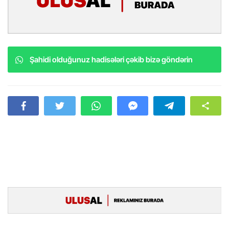
Şahidi olduğunuz hadisələri çəkib bizə göndərin