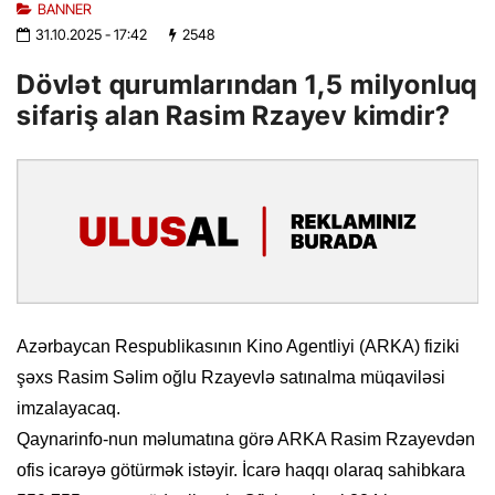
BANNER
31.10.2025
- 17:42
2548
Dövlət qurumlarından 1,5 milyonluq
sifariş alan Rasim Rzayev kimdir?
Azərbaycan Respublikasının Kino Agentliyi (ARKA) fiziki
şəxs Rasim Səlim oğlu Rzayevlə satınalma müqaviləsi
imzalayacaq.
Qaynarinfo-nun məlumatına görə ARKA Rasim Rzayevdən
ofis icarəyə götürmək istəyir. İcarə haqqı olaraq sahibkara