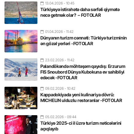
13.04.2026
- 10:45
Türkiyəyə istirahətə daha sərfəli qiymətə
necə getmək olar? – FOTOLAR
01.04.2026
- 11:42
Dünyanın turizm cənnəti: Türkiyə turizminin
ən gözəl yerləri -FOTOLAR
23.02.2026
- 11:42
Palandökəndə möhtəşəm qayıdış: Erzurum
FIS Snoubord Dünya Kubokuna ev sahibliyi
edəcək -FOTOLAR
09.02.2026
- 10:42
Kappadokiyada yeni kulinariya dövrü:
MICHELIN ulduzlu restoranlar -FOTOLAR
05.02.2026
- 09:44
Türkiyə 2025-ci il üzrə turizm nəticələrini
açıqlayıb