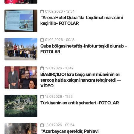
01.02.2026
- 12:54
“Arena Hotel Quba”da təqdimat mərasimi
keçirilib- FOTOLAR
01.02.2026
- 00:18
Quba bölgəsinə təftiş-infotur təşkil olunub –
FOTOLAR
19.01.2026
- 10:42
BİABIRÇILIQ! İcra başçısının müavinin əri
sərxoş halda xalqın inancını təhqir etdi —
VİDEO
15.01.2026
- 11:55
Türkiyənin ən antik şəhərləri -FOTOLAR
13.01.2026
- 09:54
“Azərbaycan şərəfdir, Pəhləvi