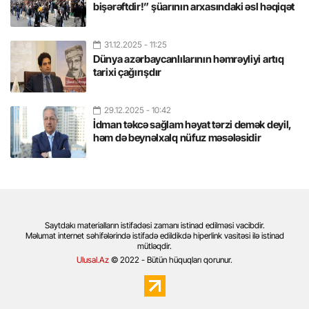
bişərəftdir!” şüarının arxasındaki əsl həqiqət
31.12.2025
- 11:25
Dünya azərbaycanlılarının həmrəyliyi artıq
tarixi çağırışdır
29.12.2025
- 10:42
İdman təkcə sağlam həyat tərzi demək deyil,
həm də beynəlxalq nüfuz məsələsidir
Saytdakı materialların istifadəsi zamanı istinad edilməsi vacibdir.
Məlumat internet səhifələrində istifadə edildikdə hiperlink vasitəsi ilə istinad
mütləqdir.
Ulusal.Az
© 2022 - Bütün hüquqları qorunur.