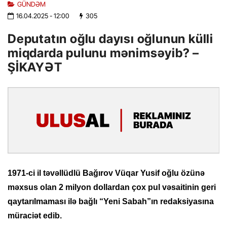
GÜNDƏM
16.04.2025
- 12:00
305
Deputatın oğlu dayısı oğlunun külli
miqdarda pulunu mənimsəyib? –
ŞİKAYƏT
1971-ci il təvəllüdlü Bağırov Vüqar Yusif oğlu özünə
məxsus olan 2 milyon dollardan çox pul vəsaitinin geri
qaytarılmaması ilə bağlı “Yeni Sabah”ın redaksiyasına
müraciət edib.