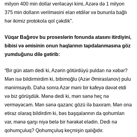
milyon 400 min dollar veriləcəyi kimi, Azərə də 1 milyon
375 min dolların verilməsini elan etdilər və bununla bağlı
hər ikimiz protokola qol çəkdik”.
Vüqar Bağırov bu proseslərin fonunda atasını itirdiyini,
bibisi və əmisinin onun haqlarının tapdalanmasına göz
yumduğunu dilə gətirib:
“Bir gün atam dedi ki, Azərin götürdüyü puldan nə xəbər?
Mən isə bildirmirdim ki, bibimoğlu (Azər Əmiraslanov) pulu
mənimsəyib. Daha sonra Azər məni bir kafeyə dəvət etdi
və biz görüşdük. Mənə dedi ki, mən sənə heç nə
verməyəcəm. Mən sənə qazanc gözü ilə baxıram. Mən ona
etiraz olaraq bildirdim ki, bəs başqalarının da qohumları
var, mənə qarşı niyə belə bir hərəkət elədin. Dedi nə
qohumçuluq? Qohumçuluq keçmişin qalığıdır.