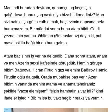
Mən indi buradan deyirəm, qohumçuluq keçmişin
qalığıdırsa, bunu uşaq vaxtı niyə bizə bildirmədiniz? Mən
sizi nəinki işə-gücə cəlb etmək, heç evimin qapısına belə
buraxmazdım. Bir müddət sonra bunu atam bildi. Getdi
yeznəsinin yanına. Əhliman (Əmiraslanov) deyib ki, pul
məsələsi ilə bağlı bir də bura gəlmə.
Atam bacısının iş yerinə də gedib. Daha sonra atam, anam
və mən Azərin şəxsi kafesində görüşdük. Həmin görüşə
bibim Bağırova Hicran Firudin qızı və əmim Bağırov Həmid
Firudin oğlu da gəlir. Orada mübahisə baş verir. Azər
bibimin yanında mənim atama və anama təhqiramiz
şəkildə “yaxşı eləmişəm”, “sizin hambalınız var idi?” kimi
ifadələr işlədir. Bibim isə bu vaxt heç bir reaksiya vermir.