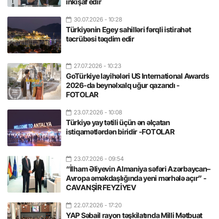
inkişaf edir
30.07.2026
- 10:28
Türkiyənin Egey sahilləri fərqli istirahət
təcrübəsi təqdim edir
27.07.2026
- 10:23
GoTürkiye layihələri US International Awards
2026-da beynəlxalq uğur qazandı -
FOTOLAR
23.07.2026
- 10:08
Türkiyə yay tətili üçün ən əlçatan
istiqamətlərdən biridir -FOTOLAR
23.07.2026
- 09:54
“İlham Əliyevin Almaniya səfəri Azərbaycan–
Avropa əməkdaşlığında yeni mərhələ açır” -
CAVANŞİR FEYZİYEV
22.07.2026
- 17:20
YAP Səbail rayon təşkilatında Milli Mətbuat