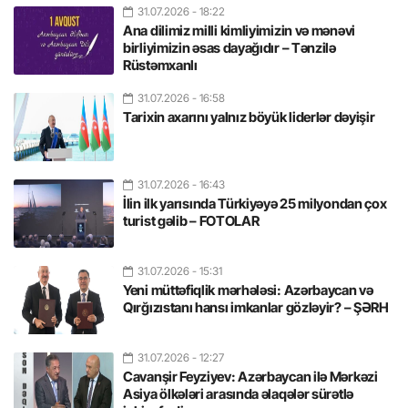
31.07.2026
- 18:22
Ana dilimiz milli kimliyimizin və mənəvi
birliyimizin əsas dayağıdır – Tənzilə
Rüstəmxanlı
31.07.2026
- 16:58
Tarixin axarını yalnız böyük liderlər dəyişir
31.07.2026
- 16:43
İlin ilk yarısında Türkiyəyə 25 milyondan çox
turist gəlib – FOTOLAR
31.07.2026
- 15:31
Yeni müttəfiqlik mərhələsi: Azərbaycan və
Qırğızıstanı hansı imkanlar gözləyir? – ŞƏRH
31.07.2026
- 12:27
Cavanşir Feyziyev: Azərbaycan ilə Mərkəzi
Asiya ölkələri arasında əlaqələr sürətlə