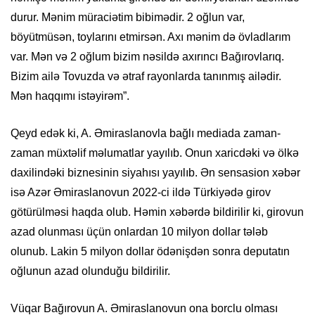
durur. Mənim müraciətim bibimədir. 2 oğlun var,
böyütmüsən, toylarını etmirsən. Axı mənim də övladlarım
var. Mən və 2 oğlum bizim nəsildə axırıncı Bağırovlarıq.
Bizim ailə Tovuzda və ətraf rayonlarda tanınmış ailədir.
Mən haqqımı istəyirəm”.
Qeyd edək ki, A. Əmiraslanovla bağlı mediada zaman-
zaman müxtəlif məlumatlar yayılıb. Onun xaricdəki və ölkə
daxilindəki biznesinin siyahısı yayılıb. Ən sensasion xəbər
isə Azər Əmiraslanovun 2022-ci ildə Türkiyədə girov
götürülməsi haqda olub. Həmin xəbərdə bildirilir ki, girovun
azad olunması üçün onlardan 10 milyon dollar tələb
olunub. Lakin 5 milyon dollar ödənişdən sonra deputatın
oğlunun azad olunduğu bildirilir.
Vüqar Bağırovun A. Əmiraslanovun ona borclu olması