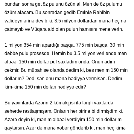
bundan sonra get öz pulunu özün al. Mən də öz pulumu
özüm alacam. Bu sonradan gedib Eminlə Rahibin
valideynlərinə deyib ki, 3.5 milyon dollardan mənə heç nə
çatmayıb və Vüqara aid olan pulun hamısını mənə verin.
1 milyon 354 min apardığı başqa, 775 min başqa, 30 min
dəbbə pulu prosesdə. Həmin bu 3.5 milyon veriləndə mən
əlbəəl 150 min dollar pul saxladım onda. Onun adını
çəkmir. Bu mübahisə olanda dedim ki, bəs mənim 150 min
dollarım? Dedi sən onu mənə hədiyyə vermisən. Dedim
kim-kimə 150 min dolları hədiyyə edir?
Bu yaxınlarda Azərin 2 köməkçisi ilə fərqli vaxtlarda
şəhərdə rastlaşmışam. Onların hər birinə bildirmişdim ki,
Azərə deyin ki, mənim əlbəəl verdiyim 150 min dollarımı
qaytarsın. Azər də mənə xəbər göndərib ki, mən heç kimə