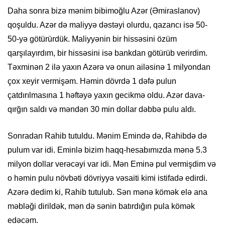
Daha sonra bizə mənim bibimoğlu Azər (Əmiraslanov)
qoşuldu. Azər də maliyyə dəstəyi olurdu, qazancı isə 50-
50-yə götürürdük. Maliyyənin bir hissəsini özüm
qarşılayırdım, bir hissəsini isə bankdan götürüb verirdim.
Təxminən 2 ilə yaxın Azərə və onun ailəsinə 1 milyondan
çox xeyir vermişəm. Həmin dövrdə 1 dəfə pulun
çatdırılmasına 1 həftəyə yaxın gecikmə oldu. Azər dava-
qırğın saldı və məndən 30 min dollar dəbbə pulu aldı.
Sonradan Rahib tutuldu. Mənim Emində də, Rahibdə də
pulum var idi. Eminlə bizim haqq-hesabımızda mənə 5.3
milyon dollar verəcəyi var idi. Mən Eminə pul vermişdim və
o həmin pulu növbəti dövriyyə vəsaiti kimi istifadə edirdi.
Azərə dedim ki, Rahib tutulub. Sən mənə kömək elə ana
məbləği dirildək, mən də sənin batırdığın pula kömək
edəcəm.