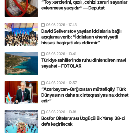
“Toy xərclərini, qızılı, cehizi zəruri sayanlar
evlənməsə yaxşıdır” — Deputat
06.08.2026
- 17:43
David Seliverstov yayılan iddialarla bağlı
açıqlama verib: “İddiaların əhəmiyyətli
hissəsi həqiqəti əks etdirmir”
05.08.2026
- 10:41
Türkiyə sahillərində ruhu dinləndirən mavi
səyahət – FOTOLAR
04.08.2026
- 12:57
“Azərbaycan-Qırğızıstan müttəfiqliyi Türk
Dünyasının daha sıx inteqrasiyasına xidmət
edir”
03.08.2026
- 10:18
Bosfor Qitələrarası Üzgüçülük Yarışı 38-ci
dəfə keçiriləcək