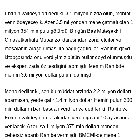
Eminin valideynləri dedi ki, 3.5 milyon bizdə olub, möhlət
verin ödəyəcəyik. Azər 3.5 milyondan mənə çatmalı olan 1
milyon 354 min pulu götürdü. Bir gün Baş Mütəşəkkil
Cinayətkarlıqla Mübarizə İdarəsindən zəng etdilər və
məsələnin araşdırılması ilə bağlı çağırdılar. Rahibin qeyd
kitabçasında onu verdiyimiz bütün pullar qeyd olunmuşdu
və ekspertizada öz təsdiqini tapmışdı. Mənim Rahibdə
mənim 3.6 milyon dollar pulum qalmışdı.
Mənə dedilər ki, sən bu müddət ərzində 2.2 milyon dolları
aparmısan, yerdə qalır 1.4 milyon dollar. Həmin pulun 300
min dollarını bəri başdan verdilər və dedilər ki, Rahib və
Eminin valideynləri tərəfindən yerdə qalanı 10 ay ərzində
veriləcək. Azər isə 1 milyon 375 min dolları məndən
xəbərsiz aparıb Rahibə vermişdi. BMCMİ-də mənə 1