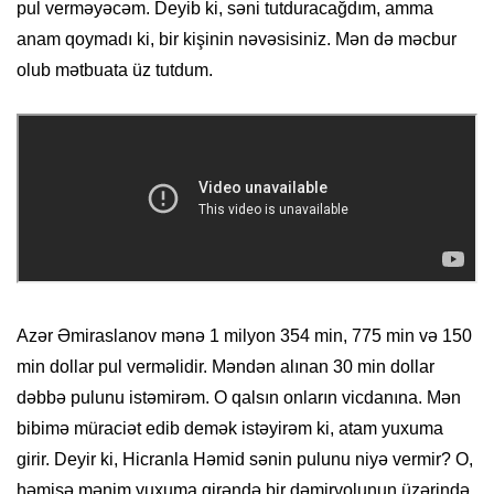
pul verməyəcəm. Deyib ki, səni tutduracağdım, amma
anam qoymadı ki, bir kişinin nəvəsisiniz. Mən də məcbur
olub mətbuata üz tutdum.
Azər Əmiraslanov mənə 1 milyon 354 min, 775 min və 150
min dollar pul verməlidir. Məndən alınan 30 min dollar
dəbbə pulunu istəmirəm. O qalsın onların vicdanına. Mən
bibimə müraciət edib demək istəyirəm ki, atam yuxuma
girir. Deyir ki, Hicranla Həmid sənin pulunu niyə vermir? O,
həmişə mənim yuxuma girəndə bir dəmiryolunun üzərində