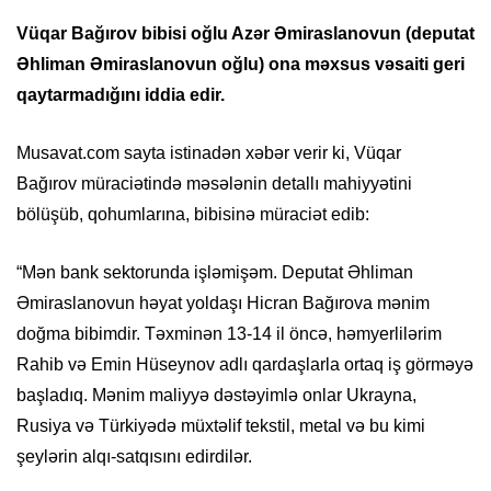
Vüqar Bağırov bibisi oğlu Azər Əmiraslanovun (deputat
Əhliman Əmiraslanovun oğlu) ona məxsus vəsaiti geri
qaytarmadığını iddia edir.
Musavat.com sayta istinadən xəbər verir ki, Vüqar
Bağırov müraciətində məsələnin detallı mahiyyətini
bölüşüb, qohumlarına, bibisinə müraciət edib:
“Mən bank sektorunda işləmişəm. Deputat Əhliman
Əmiraslanovun həyat yoldaşı Hicran Bağırova mənim
doğma bibimdir. Təxminən 13-14 il öncə, həmyerlilərim
Rahib və Emin Hüseynov adlı qardaşlarla ortaq iş görməyə
başladıq. Mənim maliyyə dəstəyimlə onlar Ukrayna,
Rusiya və Türkiyədə müxtəlif tekstil, metal və bu kimi
şeylərin alqı-satqısını edirdilər.