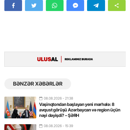
BƏNZƏR XƏBƏRLƏR
08.08.2026
- 21:38
Vaşinqtondan başlayan yeni mərhələ: 8
avqust görüşü Azərbaycan və region üçün
nəyi dəyişdi? – ŞƏRH
08.08.2026
- 15:39