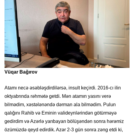
Vüqar Bağırov
Atamı necə əsəbləşdirdilərsə, insult keçirdi. 2016-cı ilin
oktyabrında rəhmətə getdi. Mən atamın yasını verə
bilmədim, xəstələnəndə dərman ala bilmədim. Pulun
qalığını Rahib və Eminin valideynlərindən götürməyə
gedirdim və Azərlə yarıbayarı bölüşəndən sonra hərəmiz
özümüzdə qeyd edirdik. Azər 2-3 gün sonra zəng etdi ki,