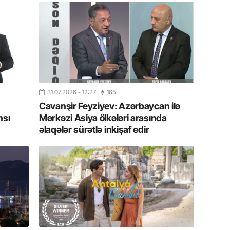
10.07.
Ankara 
diploma
Deputa
08.07.
Kapadoki
və Atçıl
olundu
31.07.2026
- 12:27
165
Cavanşir Feyziyev: Azərbaycan ilə
nsı
Mərkəzi Asiya ölkələri arasında
07.07.
əlaqələr sürətlə inkişaf edir
NATO-nu
ola bilə
07.07.
Azərbay
münasib
mərhəl
06.07.