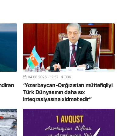
17.07.
Yeni dü
Türkiyə
15.07.
Albert R
təqdimat
15.07.
Türkiyə
yaxşı d
04.08.2026
- 12:57
306
ndirən
“Azərbaycan-Qırğızıstan müttəfiqliyi
14.07.
Türk Dünyasının daha sıx
Beynəlx
inteqrasiyasına xidmət edir”
Azərbay
14.07.
Şuşa dü
mərkəzin