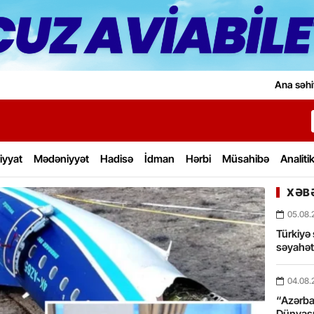
Ana səhi
iyyat
Mədəniyyət
Hadisə
İdman
Hərbi
Müsahibə
Analiti
XƏBƏ
05.08.
Türkiyə 
səyahə
04.08.
“Azərbay
Dünyası