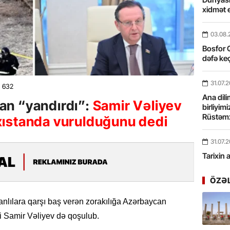
xidmət 
03.08.
Bosfor Q
dəfə keç
31.07.
632
Ana dili
n “yandırdı”:
Samir Vəliyev
birliyim
Rüstəmx
ıstanda vurulduğunu dedi
31.07.
Tarixin 
ÖZƏ
31.07.
İlin ilk
nlılara qarşı baş verən zorakılığa Azərbaycan
çox tur
ili Samir Vəliyev də qoşulub.
31.07.