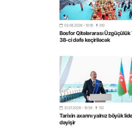
03.08.2026
- 10:18
310
Bosfor Qitələrarası Üzgüçülük 
38-ci dəfə keçiriləcək
31.07.2026
- 16:58
132
Tarixin axarını yalnız böyük lide
dəyişir