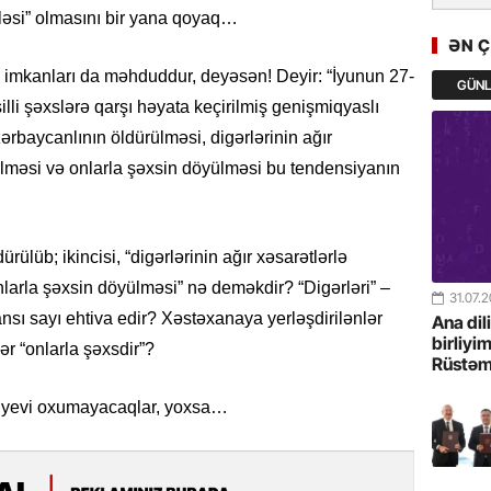
Türkiyə 
əsi” olmasını bir yana qoyaq…
istiqam
ƏN 
 imkanları da məhduddur, deyəsən! Deyir: “İyunun 27-
GÜN
23.07.
li şəxslərə qarşı həyata keçirilmiş genişmiqyaslı
“İlham Ə
ərbaycanlının öldürülməsi, digərlərinin ağır
Azərbay
mərhələ
ilməsi və onlarla şəxsin döyülməsi bu tendensiyanın
22.07.
YAP Səba
ürülüb; ikincisi, “digərlərinin ağır xəsarətlərlə
Günü q
nlarla şəxsin döyülməsi” nə deməkdir? “Digərləri” –
31.07.
nsı sayı ehtiva edir? Xəstəxanaya yerləşdirilənlər
22.07.
Ana dil
birliyi
Deputat
 “onlarla şəxsdir”?
Rüstəm
Azərbay
yer tutu
liyevi oxumayacaqlar, yoxsa…
22.07.
“Əkinçi