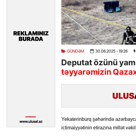
GÜNDƏM
30.06.2025
- 19:26
Deputat özünü yama
təyyarəmizin Qazax
Yekaterinburq şəhərində azərbayca
ictimaiyyətinin etirazına millət vək