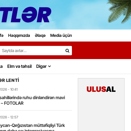
fə
Haqqımızda
Əlaqə
Media üçün
Search…
ka
Elm və təhsil
Digər
R LENTI
2026
- 10:41
sahillərində ruhu dinləndirən mavi
t – FOTOLAR
2026
- 12:57
can-Qırğızıstan müttəfiqliyi Türk
nın daha sıx inteqrasiyasına