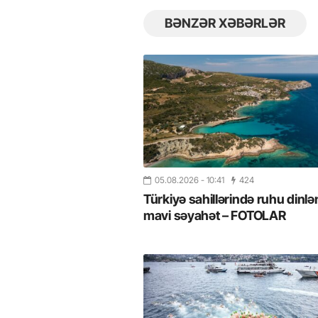
BƏNZƏR XƏBƏRLƏR
05.08.2026
- 10:41
424
Türkiyə sahillərində ruhu dinlə
mavi səyahət – FOTOLAR