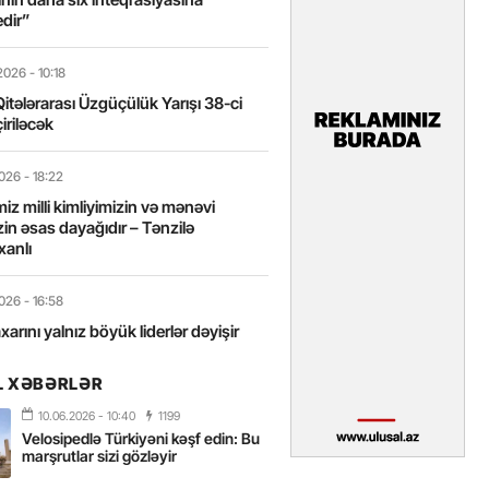
edir”
2026
- 10:18
itələrarası Üzgüçülük Yarışı 38-ci
iriləcək
2026
- 18:22
miz milli kimliyimizin və mənəvi
izin əsas dayağıdır – Tənzilə
anlı
2026
- 16:58
axarını yalnız böyük liderlər dəyişir
L XƏBƏRLƏR
2026
- 16:43
 yarısında Türkiyəyə 25 milyondan
10.06.2026
- 10:40
1199
ist gəlib – FOTOLAR
Velosipedlə Türkiyəni kəşf edin: Bu
marşrutlar sizi gözləyir
2026
- 15:31