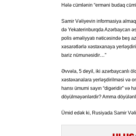
Hələ cümlənin “erməni budaq cüml
Samir Vəliyevin informasiya almaq
də Yekaterinburqda Azərbaycan əsil
polis əməliyyatı nəticəsində beş az
xəsarətlərlə xəstəxanaya yerləşdir
bariz nümunəsidir…”
Əvvəla, 5 deyil, iki azərbaycanlı öld
xəstəxanalara yerləşdirilməsi və o
hansı ümumi sayın “digəridir” və ha
döyülməyənlərdir? Amma döyülənlər
Ümid edək ki, Rusiyada Samir Və