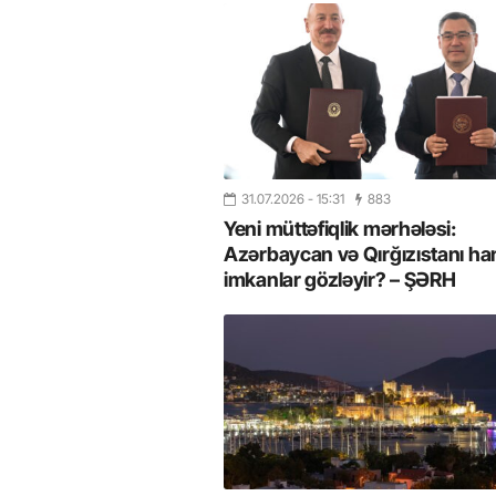
31.07.2026
- 15:31
883
Yeni müttəfiqlik mərhələsi:
Azərbaycan və Qırğızıstanı ha
imkanlar gözləyir? – ŞƏRH