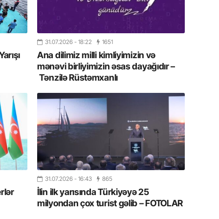
yazır
13.07.
Azərbay
31.07.2026
- 18:22
1651
siyasi a
Yarışı
Ana dilimiz milli kimliyimizin və
mənəvi birliyimizin əsas dayağıdır –
13.07.
Tənzilə Rüstəmxanlı
Cavanşi
Forumu 
hadisəd
13.07.
İstirahə
olan bu
11.07.2
31.07.2026
- 16:43
865
“İndiki
rlər
İlin ilk yarısında Türkiyəyə 25
mənada 
milyondan çox turist gəlib – FOTOLAR