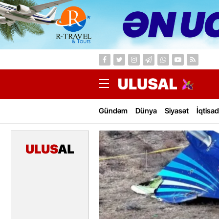
Gündəm
Dünya
Siyasət
İqtisad