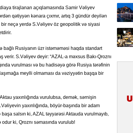
Yeni mü
diaya tirajlanan açıqlamasında Samir Vəliyev
Qırğızıs
ərdən qətiyyən kənara çıxmır, artıq 3 gündür deyilən
ŞƏRH
ız bir neçə yerdə S.Vəliyev öz geopolitik və siyasi
dirir.
31.07.
Cavanşi
Asiya öl
lə bağlı Rusiyanın üzr istəməməsi haqda standart
inkişaf e
aş verir. S.Vəliyev deyir: “AZAL-a məxsus Bakı-Qroznı
ığında vurulması və bu hadisəyə görə Rusiya tərəfinin
30.07.
 daşımağa meylli olmaması da vəziyyətin başqa bir
Türkiyən
təcrübəs
27.07.
Aktau yaxınlığında vurulubsa, demək, sərnişin
GoTürkiy
.Vəliyevin yaxınlığında, böyür-başında bir adam
Awards 
ə başa salsın ki, AZAL təyyarəsi Aktauda vurulmayıb,
-FOTOL
 odur ki, Qroznı səmasında vurulub!
23.07.