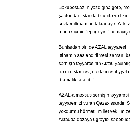
Bakupost.az-ın yazdığına görə, me
şablondan, standart cümlə və fikirl
sözləri-ittihamları təkrarlayır. Yaln
müdrikliyinin “epogeyini” nümayiş et
Bunlardan biri də AZAL təyyarəsi i
ittihamın səsləndirilməsi zamanı b
sərnişin təyyarəsinin Aktau yaxınl
nə üzr istəməsi, nə də məsuliyyət
dramatik tərəfidir”.
AZAL-a məxsus sərnişin təyyarəsi 
təyyarəmizi vuran Qazaxıstandır! S
yoxdurmu hörmətli millət vəkilimiz
Aktauda qəzaya uğrayıb, səbəb isə