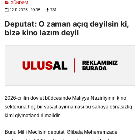
GÜNDƏM
12.11.2025
- 19:35
781
Deputat: O zaman açıq deyilsin ki,
bizə kino lazım deyil
2026-cı ilin dövlət büdcəsində Maliyyə Nazirliyinin kino
sektoruna heç bir vəsait ayırmaması bu sahəyə etinasızlıq
kimi qiymətləndirilməlidir.
Bunu Milli Məclisin deputatı Əlibala Məhərrəmzadə