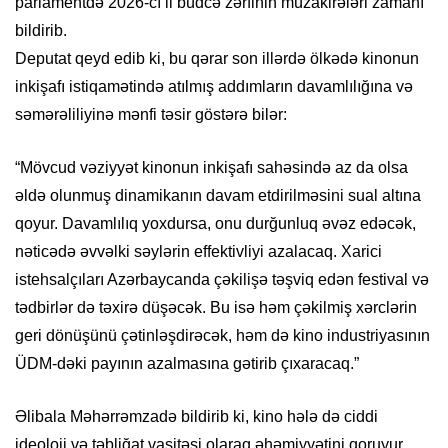
parlamentdə 2026-cı il büdcə zərfinin müzakirələri zamanı
bildirib.
Deputat qeyd edib ki, bu qərar son illərdə ölkədə kinonun
inkişafı istiqamətində atılmış addımların davamlılığına və
səmərəliliyinə mənfi təsir göstərə bilər:
“Mövcud vəziyyət kinonun inkişafı sahəsində az da olsa
əldə olunmuş dinamikanın davam etdirilməsini sual altına
qoyur. Davamlılıq yoxdursa, onu durğunluq əvəz edəcək,
nəticədə əvvəlki səylərin effektivliyi azalacaq. Xarici
istehsalçıları Azərbaycanda çəkilişə təşviq edən festival və
tədbirlər də təxirə düşəcək. Bu isə həm çəkilmiş xərclərin
geri dönüşünü çətinləşdirəcək, həm də kino industriyasının
ÜDM-dəki payının azalmasına gətirib çıxaracaq.”
Əlibala Məhərrəmzadə bildirib ki, kino hələ də ciddi
ideoloji və təbliğat vasitəsi olaraq əhəmiyyətini qoruyur.