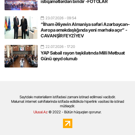
istiqamətlərdən biridir -FOTOLAR
23.07.2026
- 09:54
“İlham Əliyevin Almaniya səfəri Azərbaycan–
Avropa əməkdaşlığında yeni mərhələ açır” -
CAVANŞİR FEYZİYEV
22.07.2026
- 17:20
YAP Səbail rayon təşkilatında Milli Mətbuat
Günü qeyd olunub
Saytdakı materialların istifadəsi zamanı istinad edilməsi vacibdir.
Məlumat internet səhifələrində istifadə edildikdə hiperlink vasitəsi ilə istinad
mütləqdir.
Ulusal.Az
© 2022 - Bütün hüquqları qorunur.