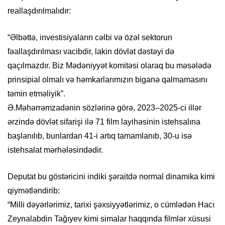
reallaşdırılmalıdır:
“Əlbəttə, investisiyaların cəlbi və özəl sektorun
fəallaşdırılması vacibdir, lakin dövlət dəstəyi də
qaçılmazdır. Biz Mədəniyyət komitəsi olaraq bu məsələdə
prinsipial olmalı və həmkarlarımızın biganə qalmamasını
təmin etməliyik”.
Ə.Məhərrəmzadənin sözlərinə görə, 2023–2025-ci illər
ərzində dövlət sifarişi ilə 71 film layihəsinin istehsalına
başlanılıb, bunlardan 41-i artıq tamamlanıb, 30-u isə
istehsalat mərhələsindədir.
Deputat bu göstəricini indiki şəraitdə normal dinamika kimi
qiymətləndirib:
“Milli dəyərlərimiz, tarixi şəxsiyyətlərimiz, o cümlədən Hacı
Zeynalabdin Tağıyev kimi simalar haqqında filmlər xüsusi