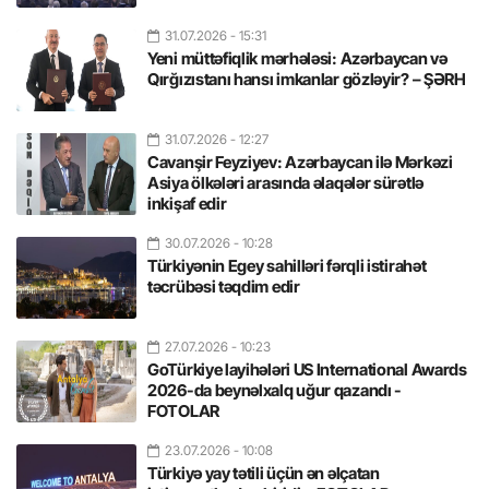
31.07.2026
- 15:31
Yeni müttəfiqlik mərhələsi: Azərbaycan və
Qırğızıstanı hansı imkanlar gözləyir? – ŞƏRH
31.07.2026
- 12:27
Cavanşir Feyziyev: Azərbaycan ilə Mərkəzi
Asiya ölkələri arasında əlaqələr sürətlə
inkişaf edir
30.07.2026
- 10:28
Türkiyənin Egey sahilləri fərqli istirahət
təcrübəsi təqdim edir
27.07.2026
- 10:23
GoTürkiye layihələri US International Awards
2026-da beynəlxalq uğur qazandı -
FOTOLAR
23.07.2026
- 10:08
Türkiyə yay tətili üçün ən əlçatan