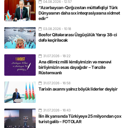
04.08.2026
- 12:57
“Azərbaycan-Qırğızıstan müttəfiqliyi Türk
Dünyasının daha sıx inteqrasiyasına xidmət
edir”
03.08.2026
- 10:18
Bosfor Qitələrarası Üzgüçülük Yarışı 38-ci
dəfə keçiriləcək
31.07.2026
- 18:22
Ana dilimiz milli kimliyimizin və mənəvi
birliyimizin əsas dayağıdır – Tənzilə
Rüstəmxanlı
31.07.2026
- 16:58
Tarixin axarını yalnız böyük liderlər dəyişir
31.07.2026
- 16:43
İlin ilk yarısında Türkiyəyə 25 milyondan çox
turist gəlib – FOTOLAR