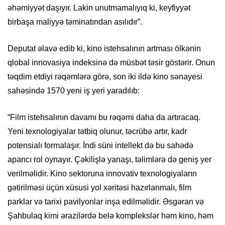
əhəmiyyət daşıyır. Lakin unutmamalıyıq ki, keyfiyyət
birbaşa maliyyə təminatından asılıdır”.
Deputat əlavə edib ki, kino istehsalının artması ölkənin
qlobal innovasiya indeksinə də müsbət təsir göstərir. Onun
təqdim etdiyi rəqəmlərə görə, son iki ildə kino sənayesi
sahəsində 1570 yeni iş yeri yaradılıb:
“Film istehsalının davamı bu rəqəmi daha da artıracaq.
Yeni texnologiyalar tətbiq olunur, təcrübə artır, kadr
potensialı formalaşır. İndi süni intellekt də bu sahədə
aparıcı rol oynayır. Çəkilişlə yanaşı, təlimlərə də geniş yer
verilməlidir. Kino sektoruna innovativ texnologiyaların
gətirilməsi üçün xüsusi yol xəritəsi hazırlanmalı, film
parklar və tarixi pavilyonlar inşa edilməlidir. Əsgəran və
Şahbulaq kimi ərazilərdə belə komplekslər həm kino, həm