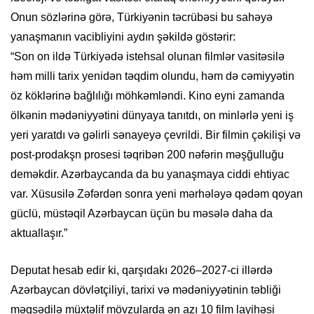
Onun sözlərinə görə, Türkiyənin təcrübəsi bu sahəyə
yanaşmanın vacibliyini aydın şəkildə göstərir:
“Son on ildə Türkiyədə istehsal olunan filmlər vasitəsilə
həm milli tarix yenidən təqdim olundu, həm də cəmiyyətin
öz köklərinə bağlılığı möhkəmləndi. Kino eyni zamanda
ölkənin mədəniyyətini dünyaya tanıtdı, on minlərlə yeni iş
yeri yaratdı və gəlirli sənayeyə çevrildi. Bir filmin çəkilişi və
post-prodakşn prosesi təqribən 200 nəfərin məşğulluğu
deməkdir. Azərbaycanda da bu yanaşmaya ciddi ehtiyac
var. Xüsusilə Zəfərdən sonra yeni mərhələyə qədəm qoyan
güclü, müstəqil Azərbaycan üçün bu məsələ daha da
aktuallaşır.”
Deputat hesab edir ki, qarşıdakı 2026–2027-ci illərdə
Azərbaycan dövlətçiliyi, tarixi və mədəniyyətinin təbliği
məqsədilə müxtəlif mövzularda ən azı 10 film layihəsi