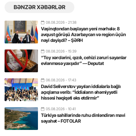
BƏNZƏR XƏBƏRLƏR
08.08.2026
- 21:38
Vaşinqtondan başlayan yeni mərhələ: 8
avqust görüşü Azərbaycan və region üçün
nəyi dəyişdi? – ŞƏRH
08.08.2026
- 15:39
“Toy xərclərini, qızılı, cehizi zəruri sayanlar
evlənməsə yaxşıdır” — Deputat
06.08.2026
- 17:43
David Seliverstov yayılan iddialarla bağlı
açıqlama verib: “İddiaların əhəmiyyətli
hissəsi həqiqəti əks etdirmir”
05.08.2026
- 10:41
Türkiyə sahillərində ruhu dinləndirən mavi
səyahət – FOTOLAR