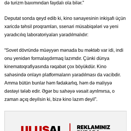
də turizm baxımından faydalı ola bilər.”
Deputat sonda qeyd edib ki, kino sənayesinin inkişafı üçün
xaricdə təhsil proqramları, ssenari müsabiqələri və yeni
yaradıcılıq laboratoriyaları yaradılmalıdır:
“Sovet dövründə müəyyən mənada bu məktəb var idi, indi
onu yenidən formalaşdırmaq lazımdır. Çünki dünya
kinematoqrafiyasında rəqabət çox böyükdür. Kino
sahəsində onlayn platformaların yaradılması da vacibdir.
Amma bütün bunlar həm fədakarlıq, həm də maliyyə
dəstəyi tələb edir. Əgər bu sahəyə vəsait ayrılmırsa, o
zaman açıq deyilsin ki, bizə kino lazım deyil”.