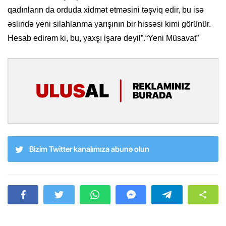
qadınların da orduda xidmət etməsini təşviq edir, bu isə
əslində yeni silahlanma yarışının bir hissəsi kimi görünür.
Hesab edirəm ki, bu, yaxşı işarə deyil”.“Yeni Müsavat”
Bizim Twitter kanalımıza abunə olun