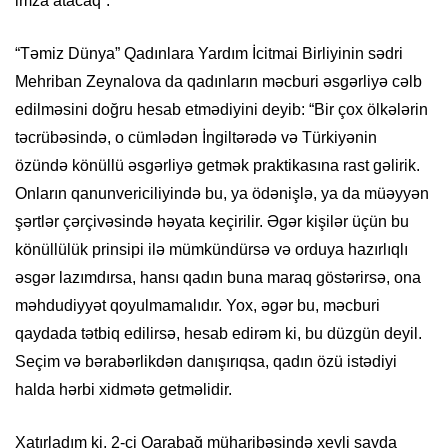
imza atacaq”.
“Təmiz Dünya” Qadınlara Yardım İcitmai Birliyinin sədri
Mehriban Zeynalova da qadınların məcburi əsgərliyə cəlb
edilməsini doğru hesab etmədiyini deyib: “Bir çox ölkələrin
təcrübəsində, o cümlədən İngiltərədə və Türkiyənin
özündə könüllü əsgərliyə getmək praktikasına rast gəlirik.
Onların qanunvericiliyində bu, ya ödənişlə, ya da müəyyən
şərtlər çərçivəsində həyata keçirilir. Əgər kişilər üçün bu
könüllülük prinsipi ilə mümkündürsə və orduya hazırlıqlı
əsgər lazımdırsa, hansı qadın buna maraq göstərirsə, ona
məhdudiyyət qoyulmamalıdır. Yox, əgər bu, məcburi
qaydada tətbiq edilirsə, hesab edirəm ki, bu düzgün deyil.
Seçim və bərabərlikdən danışırıqsa, qadın özü istədiyi
halda hərbi xidmətə getməlidir.
Xatırladım ki, 2-ci Qarabağ müharibəsində xeyli sayda