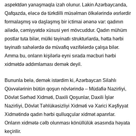
aspektdən yanaşmaqla izah olunur. Lakin Azərbaycanda,
Qafqazda, eləcə də türkdilli müsəlman ölkələrində əsrlərdir
formalaşmış və daşlaşmış bir ictimai ənənə var: qadının
ailədə, cəmiyyətdə xüsusi yeri mövcuddur. Qadın mühüm
postlar tuta bilər, mülki təyinatlı strukturlarda, hətta hərbi
təyinatlı sahələrdə də müvafiq vəzifələrdə çalışa bilər.
Amma bu, onların kişilərlə eyni sırada məcburi hərbi
xidmətdə addımlaması demək deyil.
Bununla belə, demək istərdim ki, Azərbaycan Silahlı
Qüvvələrinin bütün qoşun növlərində – Müdafiə Nazirliyi,
Dövlət Sərhəd Xidməti, Daxili Qoşunlar, Daxili İşlər
Nazirliyi, Dövlət Təhlükəsizliyi Xidməti və Xarici Kəşfiyyat
Xidmətində qadın hərbi qulluqçular xidmət aparırlar.
Onların xidmətə cəlb olunması könüllülük əsasında həyata
keçirilir.