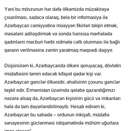
Yəni bu mövzunun hər dəfə ölkəmizdə müzakirəyə
çıxarılması, sadəcə olaraq, belə bir informasiya ilə
Azərbaycan cəmiyyətinə müəyyən fikirləri təlqin etmək,
məsələni adiləşdirmək və sonda hansısa mərhələdə
qadınların məcburi hərbi xidmətə cəlb olunması ilə bağlı
qərarın verilməsinə zəmin yaratmaq məqsədi daşıyır.
Düşünürəm ki, Azərbaycanda ölkəni qoruyacaq, dövlətin
müdafiəsini təmin edəcək kifayət qədər kişi var.
Azərbaycan gənclər ölkəsidir, əhalisinin çoxunu gənclər
təşkil edir. Ermənistan üzərində qələbə qazandığımızı
nəzərə alsaq da, Azərbaycan kişisinin gücü və imkanları
hələ də tam dəyərləndirilməyib. Hesab edirəm ki,
Azərbaycan bu sahədə – ordunun inkişafı, müdafiə
sənayesinin güclənməsi istiqamətində mühüm uğurlara