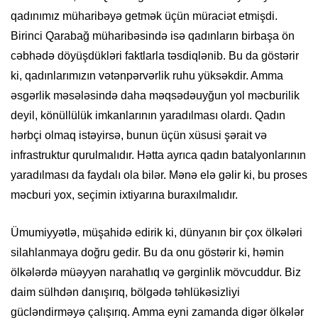
qadınımız müharibəyə getmək üçün müraciət etmişdi.
Birinci Qarabağ müharibəsində isə qadınların birbaşa ön
cəbhədə döyüşdükləri faktlarla təsdiqlənib. Bu da göstərir
ki, qadınlarımızın vətənpərvərlik ruhu yüksəkdir. Amma
əsgərlik məsələsində daha məqsədəuyğun yol məcburilik
deyil, könüllülük imkanlarının yaradılması olardı. Qadın
hərbçi olmaq istəyirsə, bunun üçün xüsusi şərait və
infrastruktur qurulmalıdır. Hətta ayrıca qadın batalyonlarının
yaradılması da faydalı ola bilər. Mənə elə gəlir ki, bu proses
məcburi yox, seçimin ixtiyarına buraxılmalıdır.
Ümumiyyətlə, müşahidə edirik ki, dünyanın bir çox ölkələri
silahlanmaya doğru gedir. Bu da onu göstərir ki, həmin
ölkələrdə müəyyən narahatlıq və gərginlik mövcuddur. Biz
daim sülhdən danışırıq, bölgədə təhlükəsizliyi
gücləndirməyə çalışırıq. Amma eyni zamanda digər ölkələr