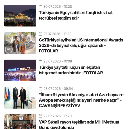
30.07.2026
- 10:28
Türkiyənin Egey sahilləri fərqli istirahət
təcrübəsi təqdim edir
27.07.2026
- 10:23
GoTürkiye layihələri US International Awards
2026-da beynəlxalq uğur qazandı -
FOTOLAR
23.07.2026
- 10:08
Türkiyə yay tətili üçün ən əlçatan
istiqamətlərdən biridir -FOTOLAR
23.07.2026
- 09:54
“İlham Əliyevin Almaniya səfəri Azərbaycan–
Avropa əməkdaşlığında yeni mərhələ açır” -
CAVANŞİR FEYZİYEV
22.07.2026
- 17:20
YAP Səbail rayon təşkilatında Milli Mətbuat
Günü qeyd olunub