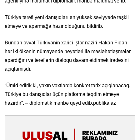
agentliyinə məlumatlı diplomatik mənbə məlumat verib.
Türkiyə tərəfi yeni danışıqları ən yüksək səviyyədə təşkil
etməyə və aparmağa hazır olduğunu bildirib.
Bundan əvvəl Türkiyənin xarici işlər naziri Hakan Fidan
hər iki ölkənin nümayəndə heyətləri ilə məsləhətləşmələr
apardığını və tərəflərin dialoqu davam etdirmək iradəsini
açıqlamışdı.
“Ümid edirik ki, yaxın vaxtlarda konkret tarix açıqlanacaq.
Türkiyə bu danışıqlar üçün platforma təqdim etməyə
hazırdır”, – diplomatik mənbə qeyd edib.publika.az