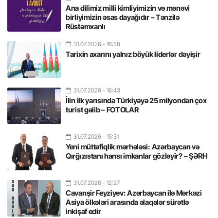
Ana dilimiz milli kimliyimizin və mənəvi
birliyimizin əsas dayağıdır – Tənzilə
Rüstəmxanlı
31.07.2026
- 16:58
Tarixin axarını yalnız böyük liderlər dəyişir
31.07.2026
- 16:43
İlin ilk yarısında Türkiyəyə 25 milyondan çox
turist gəlib – FOTOLAR
31.07.2026
- 15:31
Yeni müttəfiqlik mərhələsi: Azərbaycan və
Qırğızıstanı hansı imkanlar gözləyir? – ŞƏRH
31.07.2026
- 12:27
Cavanşir Feyziyev: Azərbaycan ilə Mərkəzi
Asiya ölkələri arasında əlaqələr sürətlə
inkişaf edir