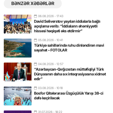
BƏNZƏR XƏBƏRLƏR
06.08.2026
- 17:43
David Seliverstov yayılan iddialarla bağlı
açıqlama verib: “İddiaların əhəmiyyətli
hissəsi həqiqəti əks etdirmir”
05.08.2026
- 10:41
Türkiyə sahillərində ruhu dinləndirən mavi
səyahət – FOTOLAR
04.08.2026
- 12:57
“Azərbaycan-Qırğızıstan müttəfiqliyi Türk
Dünyasının daha sıx inteqrasiyasına xidmət
edir”
03.08.2026
- 10:18
Bosfor Qitələrarası Üzgüçülük Yarışı 38-ci
dəfə keçiriləcək
31.07.2026
- 18:22