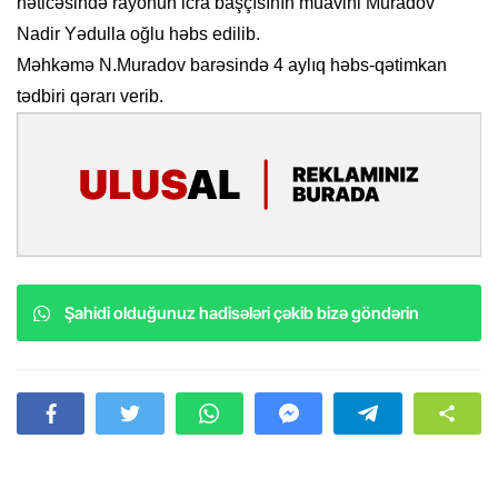
nəticəsində rayonun icra başçısının müavini Muradov
Nadir Yədulla oğlu həbs edilib.
Məhkəmə N.Muradov barəsində 4 aylıq həbs-qətimkan
tədbiri qərarı verib.
Şahidi olduğunuz hadisələri çəkib bizə göndərin