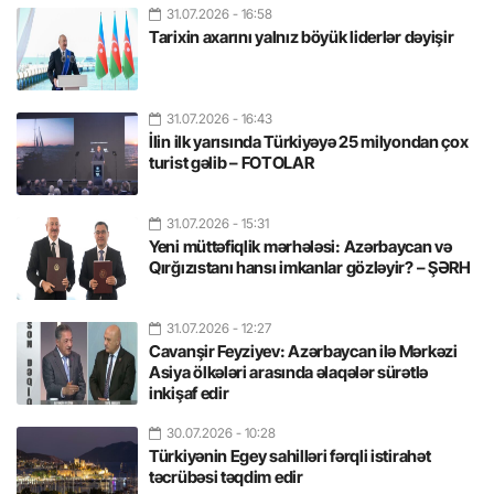
31.07.2026
- 16:58
Tarixin axarını yalnız böyük liderlər dəyişir
31.07.2026
- 16:43
İlin ilk yarısında Türkiyəyə 25 milyondan çox
turist gəlib – FOTOLAR
31.07.2026
- 15:31
Yeni müttəfiqlik mərhələsi: Azərbaycan və
Qırğızıstanı hansı imkanlar gözləyir? – ŞƏRH
31.07.2026
- 12:27
Cavanşir Feyziyev: Azərbaycan ilə Mərkəzi
Asiya ölkələri arasında əlaqələr sürətlə
inkişaf edir
30.07.2026
- 10:28
Türkiyənin Egey sahilləri fərqli istirahət
təcrübəsi təqdim edir