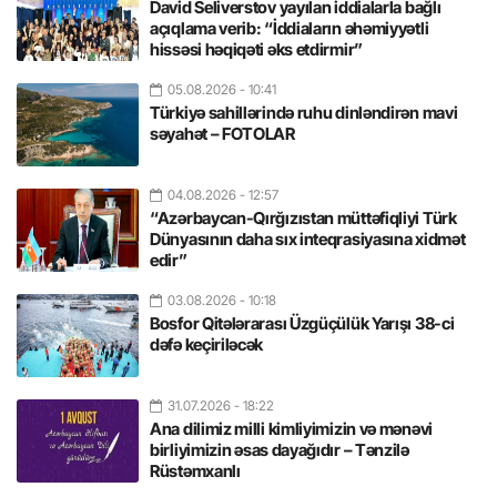
David Seliverstov yayılan iddialarla bağlı
açıqlama verib: “İddiaların əhəmiyyətli
hissəsi həqiqəti əks etdirmir”
05.08.2026
- 10:41
Türkiyə sahillərində ruhu dinləndirən mavi
səyahət – FOTOLAR
04.08.2026
- 12:57
“Azərbaycan-Qırğızıstan müttəfiqliyi Türk
Dünyasının daha sıx inteqrasiyasına xidmət
edir”
03.08.2026
- 10:18
Bosfor Qitələrarası Üzgüçülük Yarışı 38-ci
dəfə keçiriləcək
31.07.2026
- 18:22
Ana dilimiz milli kimliyimizin və mənəvi
birliyimizin əsas dayağıdır – Tənzilə
Rüstəmxanlı