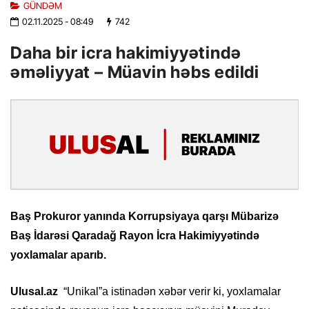
GÜNDƏM
02.11.2025
- 08:49
742
Daha bir icra hakimiyyətində
əməliyyat – Müavin həbs edildi
Baş Prokuror yanında Korrupsiyaya qarşı Mübarizə
Baş İdarəsi Qaradağ Rayon İcra Hakimiyyətində
yoxlamalar aparıb.
Ulusal.az
“Unikal”a istinadən xəbər verir ki, yoxlamalar