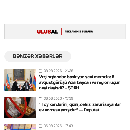
BƏNZƏR XƏBƏRLƏR
08.08.2026
- 21:38
Vaşinqtondan başlayan yeni mərhələ: 8
avqust görüşü Azərbaycan və region üçün
nəyi dəyişdi? – ŞƏRH
08.08.2026
- 15:39
“Toy xərclərini, qızılı, cehizi zəruri sayanlar
evlənməsə yaxşıdır” — Deputat
06.08.2026
- 17:43