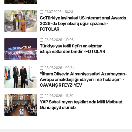
27.07.2026
- 10:23
GoTürkiye layihələri US International Awards
2026-da beynəlxalq uğur qazandı -
FOTOLAR
23.07.2026
- 10:08
Türkiyə yay tətili üçün ən əlçatan
istiqamətlərdən biridir -FOTOLAR
23.07.2026
- 09:54
“İlham Əliyevin Almaniya səfəri Azərbaycan–
Avropa əməkdaşlığında yeni mərhələ açır” -
CAVANŞİR FEYZİYEV
22.07.2026
- 17:20
YAP Səbail rayon təşkilatında Milli Mətbuat
Günü qeyd olunub