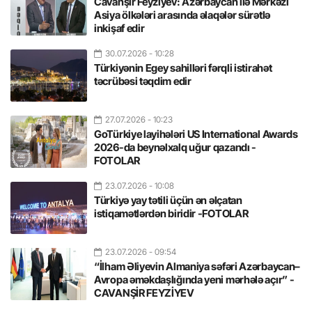
Cavanşir Feyziyev: Azərbaycan ilə Mərkəzi
Asiya ölkələri arasında əlaqələr sürətlə
inkişaf edir
30.07.2026
- 10:28
Türkiyənin Egey sahilləri fərqli istirahət
təcrübəsi təqdim edir
27.07.2026
- 10:23
GoTürkiye layihələri US International Awards
2026-da beynəlxalq uğur qazandı -
FOTOLAR
23.07.2026
- 10:08
Türkiyə yay tətili üçün ən əlçatan
istiqamətlərdən biridir -FOTOLAR
23.07.2026
- 09:54
“İlham Əliyevin Almaniya səfəri Azərbaycan–
Avropa əməkdaşlığında yeni mərhələ açır” -
CAVANŞİR FEYZİYEV