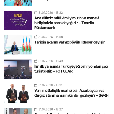
31.07.2026
- 18:22
Ana dilimiz milli kimliyimizin və mənəvi
birliyimizin əsas dayağıdır – Tənzilə
Rüstəmxanlı
31.07.2026
- 16:58
Tarixin axarını yalnız böyük liderlər dəyişir
31.07.2026
- 16:43
İlin ilk yarısında Türkiyəyə 25 milyondan çox
turist gəlib – FOTOLAR
31.07.2026
- 15:31
Yeni müttəfiqlik mərhələsi: Azərbaycan və
Qırğızıstanı hansı imkanlar gözləyir? – ŞƏRH
31.07.2026
- 12:27