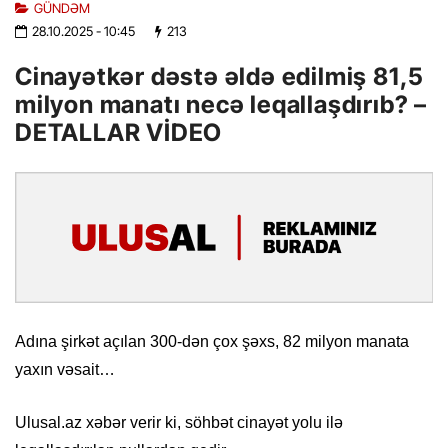
GÜNDƏM
28.10.2025
- 10:45
213
Cinayətkər dəstə əldə edilmiş 81,5
milyon manatı necə leqallaşdırıb? –
DETALLAR VİDEO
Adına şirkət açılan 300-dən çox şəxs, 82 milyon manata
yaxın vəsait…
Ulusal.az xəbər verir ki, söhbət cinayət yolu ilə