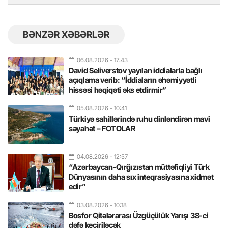
BƏNZƏR XƏBƏRLƏR
06.08.2026
- 17:43
David Seliverstov yayılan iddialarla bağlı
açıqlama verib: “İddiaların əhəmiyyətli
hissəsi həqiqəti əks etdirmir”
05.08.2026
- 10:41
Türkiyə sahillərində ruhu dinləndirən mavi
səyahət – FOTOLAR
04.08.2026
- 12:57
“Azərbaycan-Qırğızıstan müttəfiqliyi Türk
Dünyasının daha sıx inteqrasiyasına xidmət
edir”
03.08.2026
- 10:18
Bosfor Qitələrarası Üzgüçülük Yarışı 38-ci
dəfə keçiriləcək