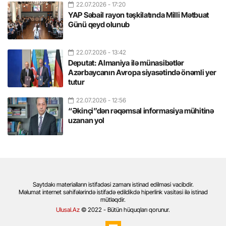
22.07.2026
- 17:20
YAP Səbail rayon təşkilatında Milli Mətbuat
Günü qeyd olunub
22.07.2026
- 13:42
Deputat: Almaniya ilə münasibətlər
Azərbaycanın Avropa siyasətində önəmli yer
tutur
22.07.2026
- 12:56
“Əkinçi”dən rəqəmsal informasiya mühitinə
uzanan yol
Saytdakı materialların istifadəsi zamanı istinad edilməsi vacibdir.
Məlumat internet səhifələrində istifadə edildikdə hiperlink vasitəsi ilə istinad
mütləqdir.
Ulusal.Az
© 2022 - Bütün hüquqları qorunur.