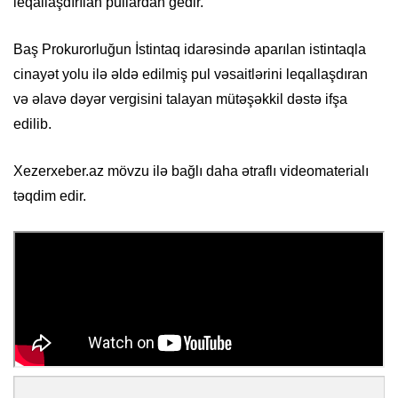
leqallaşdırılan pullardan gedir.
Baş Prokurorluğun İstintaq idarəsində aparılan istintaqla
cinayət yolu ilə əldə edilmiş pul vəsaitlərini leqallaşdıran
və əlavə dəyər vergisini talayan mütəşəkkil dəstə ifşa
edilib.
Xezerxeber.az mövzu ilə bağlı daha ətraflı videomaterialı
təqdim edir.