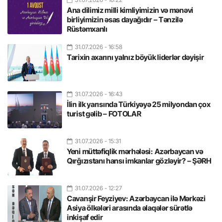
Ana dilimiz milli kimliyimizin və mənəvi
birliyimizin əsas dayağıdır – Tənzilə
Rüstəmxanlı
31.07.2026
- 16:58
Tarixin axarını yalnız böyük liderlər dəyişir
31.07.2026
- 16:43
İlin ilk yarısında Türkiyəyə 25 milyondan çox
turist gəlib – FOTOLAR
31.07.2026
- 15:31
Yeni müttəfiqlik mərhələsi: Azərbaycan və
Qırğızıstanı hansı imkanlar gözləyir? – ŞƏRH
31.07.2026
- 12:27
Cavanşir Feyziyev: Azərbaycan ilə Mərkəzi
Asiya ölkələri arasında əlaqələr sürətlə
inkişaf edir