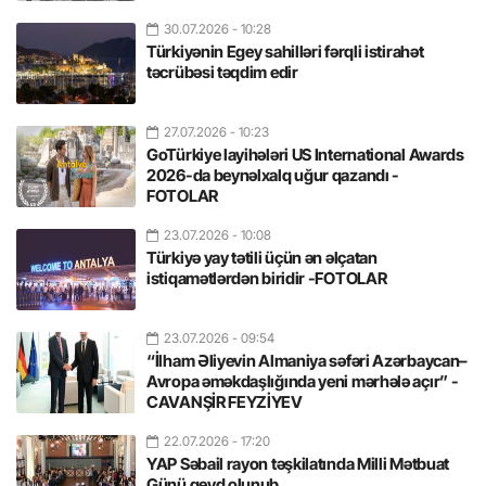
30.07.2026
- 10:28
Türkiyənin Egey sahilləri fərqli istirahət
təcrübəsi təqdim edir
27.07.2026
- 10:23
GoTürkiye layihələri US International Awards
2026-da beynəlxalq uğur qazandı -
FOTOLAR
23.07.2026
- 10:08
Türkiyə yay tətili üçün ən əlçatan
istiqamətlərdən biridir -FOTOLAR
23.07.2026
- 09:54
“İlham Əliyevin Almaniya səfəri Azərbaycan–
Avropa əməkdaşlığında yeni mərhələ açır” -
CAVANŞİR FEYZİYEV
22.07.2026
- 17:20
YAP Səbail rayon təşkilatında Milli Mətbuat
Günü qeyd olunub