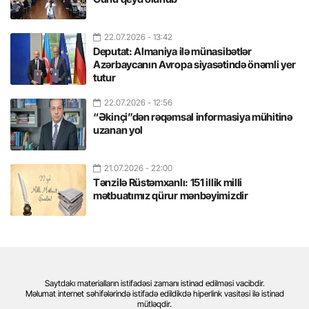
22.07.2026
- 13:42
Deputat: Almaniya ilə münasibətlər
Azərbaycanın Avropa siyasətində önəmli yer
tutur
22.07.2026
- 12:56
“Əkinçi”dən rəqəmsal informasiya mühitinə
uzanan yol
21.07.2026
- 22:00
Tənzilə Rüstəmxanlı: 151 illik milli
mətbuatımız qürur mənbəyimizdir
Saytdakı materialların istifadəsi zamanı istinad edilməsi vacibdir.
Məlumat internet səhifələrində istifadə edildikdə hiperlink vasitəsi ilə istinad
mütləqdir.