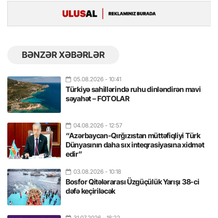
BƏNZƏR XƏBƏRLƏR
05.08.2026
- 10:41
Türkiyə sahillərində ruhu dinləndirən mavi
səyahət – FOTOLAR
04.08.2026
- 12:57
“Azərbaycan-Qırğızıstan müttəfiqliyi Türk
Dünyasının daha sıx inteqrasiyasına xidmət
edir”
03.08.2026
- 10:18
Bosfor Qitələrarası Üzgüçülük Yarışı 38-ci
dəfə keçiriləcək
31.07.2026
- 18:22