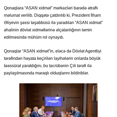
Qonaqlara “ASAN xidmət” mərkəzləri barədə ətraflı
məlumat verilib. Diqqətə çatdırılıb ki, Prezident İlham
Əliyevin şəxsi təşəbbüsü ilə yaradılan “ASAN xidmət”
əhalinin dövlət xidmətlərinə əlçatanlığının təmin
edilməsində mühüm rol oynayıb.
Qonaqlar “ASAN xidmət”in, eləcə də Dövlət Agentliyi
tərəfindən həyata keçirilən layihələrin onlarda böyük
təəssürat yaratdığını, bu təcrübənin Çili tərəfi ilə
paylaşılmasında maraqlı olduqlarını bildiriblər.