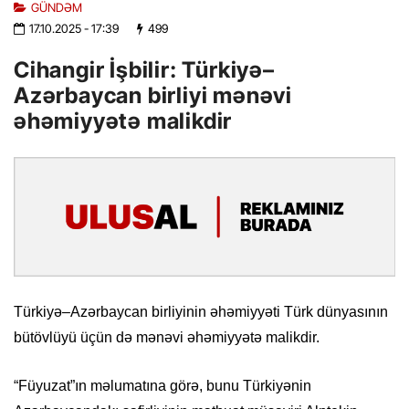
GÜNDƏM
17.10.2025
- 17:39
499
Cihangir İşbilir: Türkiyə–
Azərbaycan birliyi mənəvi
əhəmiyyətə malikdir
Türkiyə–Azərbaycan birliyinin əhəmiyyəti Türk dünyasının
bütövlüyü üçün də mənəvi əhəmiyyətə malikdir.
“Füyuzat”ın məlumatına görə, bunu Türkiyənin