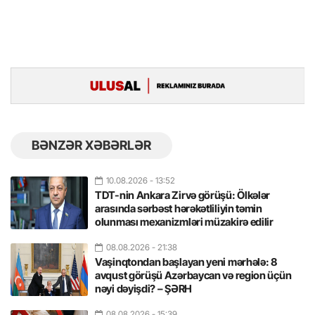
BƏNZƏR XƏBƏRLƏR
10.08.2026
- 13:52
TDT-nin Ankara Zirvə görüşü: Ölkələr
arasında sərbəst hərəkətliliyin təmin
olunması mexanizmləri müzakirə edilir
08.08.2026
- 21:38
Vaşinqtondan başlayan yeni mərhələ: 8
avqust görüşü Azərbaycan və region üçün
nəyi dəyişdi? – ŞƏRH
08.08.2026
- 15:39