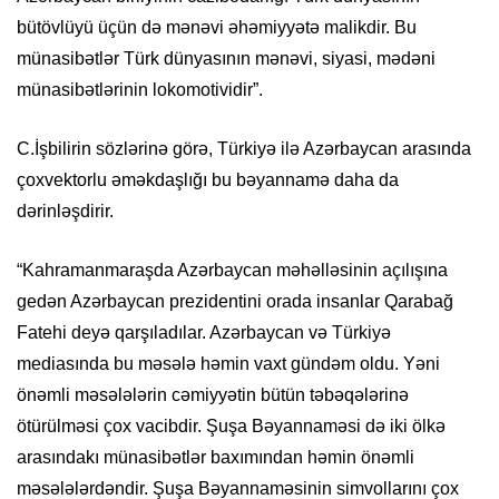
bütövlüyü üçün də mənəvi əhəmiyyətə malikdir. Bu
münasibətlər Türk dünyasının mənəvi, siyasi, mədəni
münasibətlərinin lokomotividir”.
C.İşbilirin sözlərinə görə, Türkiyə ilə Azərbaycan arasında
çoxvektorlu əməkdaşlığı bu bəyannamə daha da
dərinləşdirir.
“Kahramanmaraşda Azərbaycan məhəlləsinin açılışına
gedən Azərbaycan prezidentini orada insanlar Qarabağ
Fatehi deyə qarşıladılar. Azərbaycan və Türkiyə
mediasında bu məsələ həmin vaxt gündəm oldu. Yəni
önəmli məsələlərin cəmiyyətin bütün təbəqələrinə
ötürülməsi çox vacibdir. Şuşa Bəyannaməsi də iki ölkə
arasındakı münasibətlər baxımından həmin önəmli
məsələlərdəndir. Şuşa Bəyannaməsinin simvollarını çox