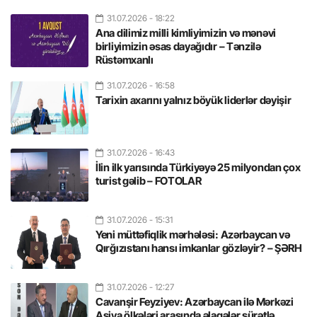
31.07.2026
- 18:22
Ana dilimiz milli kimliyimizin və mənəvi
birliyimizin əsas dayağıdır – Tənzilə
Rüstəmxanlı
31.07.2026
- 16:58
Tarixin axarını yalnız böyük liderlər dəyişir
31.07.2026
- 16:43
İlin ilk yarısında Türkiyəyə 25 milyondan çox
turist gəlib – FOTOLAR
31.07.2026
- 15:31
Yeni müttəfiqlik mərhələsi: Azərbaycan və
Qırğızıstanı hansı imkanlar gözləyir? – ŞƏRH
31.07.2026
- 12:27
Cavanşir Feyziyev: Azərbaycan ilə Mərkəzi
Asiya ölkələri arasında əlaqələr sürətlə