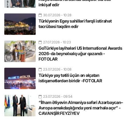
inkişaf edir
30.07.2026
- 10:28
Türkiyənin Egey sahilləri fərqli istirahət
təcrübəsi təqdim edir
27.07.2026
- 10:23
GoTürkiye layihələri US International Awards
2026-da beynəlxalq uğur qazandı -
FOTOLAR
23.07.2026
- 10:08
Türkiyə yay tətili üçün ən əlçatan
istiqamətlərdən biridir -FOTOLAR
23.07.2026
- 09:54
“İlham Əliyevin Almaniya səfəri Azərbaycan–
Avropa əməkdaşlığında yeni mərhələ açır” -
CAVANŞİR FEYZİYEV