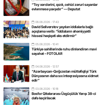
“Toy xərclərini, qızılı, cehizi zəruri sayanlar
evlənməsə yaxşıdır” — Deputat
06.08.2026
- 17:43
David Seliverstov yayılan iddialarla bağlı
açıqlama verib: “İddiaların əhəmiyyətli
hissəsi həqiqəti əks etdirmir”
05.08.2026
- 10:41
Türkiyə sahillərində ruhu dinləndirən mavi
səyahət – FOTOLAR
04.08.2026
- 12:57
“Azərbaycan-Qırğızıstan müttəfiqliyi Türk
Dünyasının daha sıx inteqrasiyasına xidmət
edir”
03.08.2026
- 10:18
Bosfor Qitələrarası Üzgüçülük Yarışı 38-ci
dəfə keçiriləcək