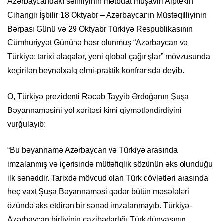
Azərbaycandakı səfirliyinin mətbuat müşaviri Alptekin
Cihangir İşbilir 18 Oktyabr – Azərbaycanın Müstəqilliyinin
Bərpası Günü və 29 Oktyabr Türkiyə Respublikasının
Cümhuriyyət Günü­nə həsr olunmuş “Azərbaycan və
Türkiyə: tarixi əlaqələr, yeni qlobal çağırışlar” mövzusunda
keçirilən beynəlxalq elmi-praktik konfransda deyib.
O, Türkiyə prezidenti Rəcəb Tayyib Ərdoğanın Şuşa
Bəyannaməsini yol xəritəsi kimi qiymətləndirdiyini
vurğulayıb:
“Bu bəyannamə Azərbaycan və Türkiyə arasında
imzalanmış və içərisində müttəfiqlik sözünün əks olunduğu
ilk sənəddir. Tarixdə mövcud olan Türk dövlətləri arasında
heç vaxt Şuşa Bəyannaməsi qədər bütün məsələləri
özündə əks etdirən bir sənəd imzalanmayıb. Türkiyə-
Azərbaycan birliyinin cazibədarlığı Türk dünyasının