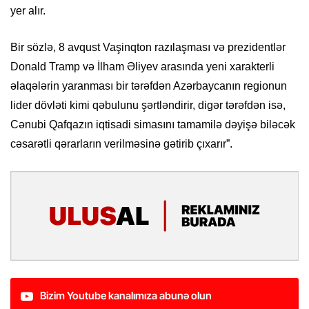
yer alır.
Bir sözlə, 8 avqust Vaşinqton razılaşması və prezidentlər
Donald Tramp və İlham Əliyev arasında yeni xarakterli
əlaqələrin yaranması bir tərəfdən Azərbaycanın regionun
lider dövləti kimi qəbulunu şərtləndirir, digər tərəfdən isə,
Cənubi Qafqazın iqtisadi simasını tamamilə dəyişə biləcək
cəsarətli qərarların verilməsinə gətirib çıxarır”.
Bizim Youtube kanalımıza abunə olun