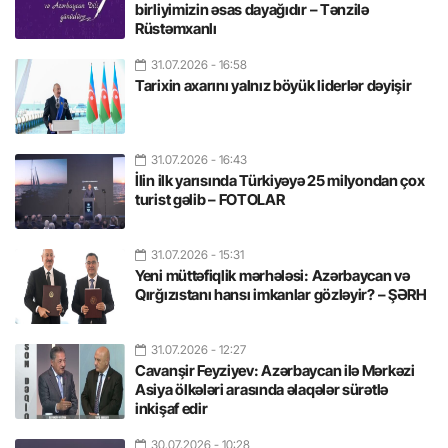
birliyimizin əsas dayağıdır – Tənzilə
Rüstəmxanlı
31.07.2026
- 16:58
Tarixin axarını yalnız böyük liderlər dəyişir
31.07.2026
- 16:43
İlin ilk yarısında Türkiyəyə 25 milyondan çox
turist gəlib – FOTOLAR
31.07.2026
- 15:31
Yeni müttəfiqlik mərhələsi: Azərbaycan və
Qırğızıstanı hansı imkanlar gözləyir? – ŞƏRH
31.07.2026
- 12:27
Cavanşir Feyziyev: Azərbaycan ilə Mərkəzi
Asiya ölkələri arasında əlaqələr sürətlə
inkişaf edir
30.07.2026
- 10:28