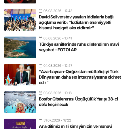
06.08.2026
- 17:43
David Seliverstov yayılan iddialarla bağlı
açıqlama verib: “İddiaların əhəmiyyətli
hissəsi həqiqəti əks etdirmir”
05.08.2026
- 10:41
Türkiyə sahillərində ruhu dinləndirən mavi
səyahət – FOTOLAR
04.08.2026
- 12:57
“Azərbaycan-Qırğızıstan müttəfiqliyi Türk
Dünyasının daha sıx inteqrasiyasına xidmət
edir”
03.08.2026
- 10:18
Bosfor Qitələrarası Üzgüçülük Yarışı 38-ci
dəfə keçiriləcək
31.07.2026
- 18:22
Ana dilimiz milli kimliyimizin və mənəvi