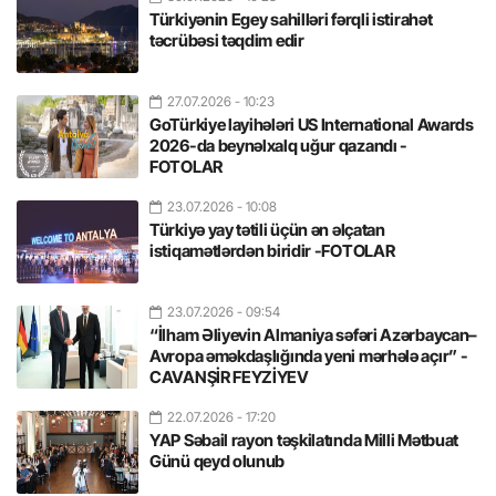
Türkiyənin Egey sahilləri fərqli istirahət
təcrübəsi təqdim edir
27.07.2026
- 10:23
GoTürkiye layihələri US International Awards
2026-da beynəlxalq uğur qazandı -
FOTOLAR
23.07.2026
- 10:08
Türkiyə yay tətili üçün ən əlçatan
istiqamətlərdən biridir -FOTOLAR
23.07.2026
- 09:54
“İlham Əliyevin Almaniya səfəri Azərbaycan–
Avropa əməkdaşlığında yeni mərhələ açır” -
CAVANŞİR FEYZİYEV
22.07.2026
- 17:20
YAP Səbail rayon təşkilatında Milli Mətbuat
Günü qeyd olunub