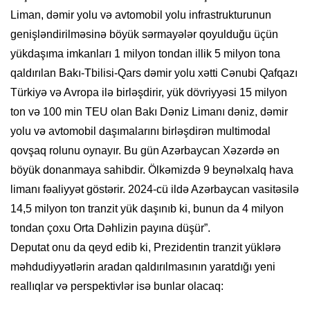
Liman, dəmir yolu və avtomobil yolu infrastrukturunun
genişləndirilməsinə böyük sərmayələr qoyulduğu üçün
yükdaşıma imkanları 1 milyon tondan illik 5 milyon tona
qaldırılan Bakı-Tbilisi-Qars dəmir yolu xətti Cənubi Qafqazı
Türkiyə və Avropa ilə birləşdirir, yük dövriyyəsi 15 milyon
ton və 100 min TEU olan Bakı Dəniz Limanı dəniz, dəmir
yolu və avtomobil daşımalarını birləşdirən multimodal
qovşaq rolunu oynayır. Bu gün Azərbaycan Xəzərdə ən
böyük donanmaya sahibdir. Ölkəmizdə 9 beynəlxalq hava
limanı fəaliyyət göstərir. 2024-cü ildə Azərbaycan vasitəsilə
14,5 milyon ton tranzit yük daşınıb ki, bunun da 4 milyon
tondan çoxu Orta Dəhlizin payına düşür”.
Deputat onu da qeyd edib ki, Prezidentin tranzit yüklərə
məhdudiyyətlərin aradan qaldırılmasının yaratdığı yeni
reallıqlar və perspektivlər isə bunlar olacaq: