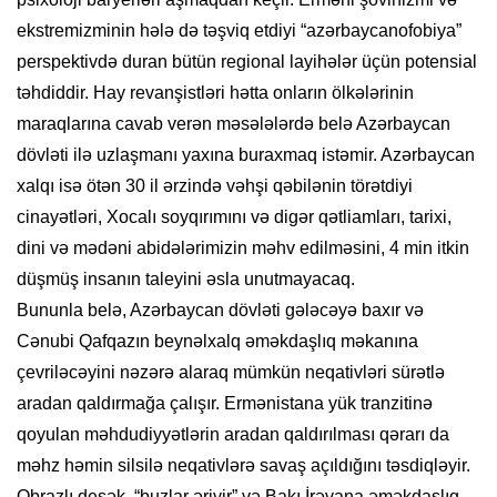
ekstremizminin hələ də təşviq etdiyi “azərbaycanofobiya”
perspektivdə duran bütün regional layihələr üçün potensial
təhdiddir. Hay revanşistləri hətta onların ölkələrinin
maraqlarına cavab verən məsələlərdə belə Azərbaycan
dövləti ilə uzlaşmanı yaxına buraxmaq istəmir. Azərbaycan
xalqı isə ötən 30 il ərzində vəhşi qəbilənin törətdiyi
cinayətləri, Xocalı soyqırımını və digər qətliamları, tarixi,
dini və mədəni abidələrimizin məhv edilməsini, 4 min itkin
düşmüş insanın taleyini əsla unutmayacaq.
Bununla belə, Azərbaycan dövləti gələcəyə baxır və
Cənubi Qafqazın beynəlxalq əməkdaşlıq məkanına
çevriləcəyini nəzərə alaraq mümkün neqativləri sürətlə
aradan qaldırmağa çalışır. Ermənistana yük tranzitinə
qoyulan məhdudiyyətlərin aradan qaldırılması qərarı da
məhz həmin silsilə neqativlərə savaş açıldığını təsdiqləyir.
Obrazlı desək, “buzlar əriyir” və Bakı İrəvana əməkdaşlıq