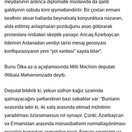
meydanının ardınca diplomatik müstəvidə də qalib
gəldiyinin sübutu kimi qiymətləndirilir. Bir çoxları erməni
tərəfinin əksər hallarda beynəlxalq konyunktura nəzərən,
əldə edilmiş anlaşmaları pozduğunu əsas götürərək
proseslərə nisbətən skeptik yanaşır. Ancaq Azərbaycan
liderinin Astanadan verdiyi tarixi mesaj geosiyasi
konfiqurasiyanın yeni “yol xəritəsi” sayıla bilər”.
Bunu Ölkə.az-a açıqlamasında Milli Məclisin deputatı
Əlibala Məhərrəmzadə deyib.
Deputat bildirib ki, yekun sülhün kağız üzərində
qalmayacağını şərtləndirən bəzi səbəblər var: “Bunların
sırasında təbii ki, iki xalq arasında etimad mühitinin
yaradılması özünəməxsus rol oynayır. Çünki, Azərbaycan
və Ermənistan arasında münasibətlərin normallaşdırılması
psixoloji baryerləri aşmaqdan keçir. Erməni şovinizmi və