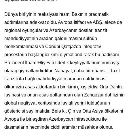
Dünya birliyinin reaksiyası rəsmi Bakının praqmatik
addımlarına adekvat oldu. Avropa İttifaqı və ABŞ, eləcə də
regional oyunçular və Azərbaycanın dostları tranzit
məhdudiyyətinin aradan qaldırılmasını sülhün
möhkəmlənməsi və Cənubi Qafqazda inteqrativ
proseslərin başlanğıcı kimi qiymətləndirərək bu hadisəni
Prezident İlham Əliyevin liderlik keyfiyyətlərinin nümayiş
olaraq qiymətləndirdilər. Nəhayət, daha bir nüans… Taxıl
tranziti ilə bağlı məhdudiyyətin aradan qaldırılması
ölkəmizin əsas aktorlardan biri kimi çıxış etdiyi Orta Dəhliz
layihəsi və onun əsas qollarından olan Zəngəzur dəhlizinin
qlobal nəqliyyat xəritəsində layiqli yerini tutduğunun
göstəricisi sayılmalıdır. Belə ki, Çin və Orta Asiya ölkələrini
Avropa ilə birləşdirən Azərbaycan infrastrukturu ilə
daşımaların həcmində ciddi artımlar müşahidə olunur.