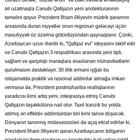
əli uzatmaqla Cənubi Qafqazın yeni arxitekturasının
təməlini qoyur. Prezident İlham Əliyevin müdrik qərarının
arxasında duran niyyətlər onun regionun gələcəyi üçün
məsuliyyəti öz üzərinə götürdüyündən qaynaqlanır. Çünki,
Azərbaycan uzun illərdir ki, “Qafqaz evi” ideyasını təklif edir
və Cənubi Qafqazın 3 respublikası arasında yeni tipli,
sağlam və qarşılıqlı maraqlara əsaslanan münasibətlərin
qurulmasını dəstəkləyir. 30 illik erməni işğalı bu
istiqamətdə praktik və rasional addımlar atmağa imkan
verməsə də, Prezident postmüharibə reallıqlarının
yaradıcısı kimi artıq yeni, inteqrasiya etmiş Cənubi
Qafqazın təşəkkülünə nail olur. Taxıl tranziti bu yolda
atılmış ən effektiv addımlardan biri kimi tarixə düşəcək.
Dünyanın tanınmış mütəxəssisləri də açıq etiraf edirlər ki,
Prezident İlham Əliyevin qərarı Azərbaycanın bölgənin
gündəliyini formalaşdıran və konstruktiv həll yolları təklif