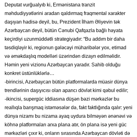
Deputat vurğualyıb ki, Ermənistana tranzit
məhdudiyyətlərini aradan qaldırmaq fraqmental xarakter
daşıyan hadisə deyil, bu, Prezident İlham Əliyevin tək
Azərbaycan deyil, bütün Cənubi Qafqazla bağlı həyata
keçirdiyi uzunmüddətli strategiyadır: “Bu addım bir daha
təsdiqləyir ki, regionun gələcəyi müharibələr yox, etimad
və əməkdaşlıq modelləri üzərindən dizayn edilməlidir.
Həmin yeni vizionu Azərbaycan yaradır. Sahib olduğu
konkret üstünlüklərlə…
-birincisi, Azərbaycan bütün platformalarda müasir dünya
trendlərinin daşıyıcısı olan aparıcı dövlət kimi qəbul edilir;
-ikincisi, supergüc iddiasına düşən bəzi mərkəzlər bu
reallıqla barışmaq istəməsələr də, fakt faktlığında qalır: yeni
dünya nizamı bu nizama ayaq uydura bilməyən ənənəvi və
köhnə platformaları arxa plana atır, ön plana isə yeni güc
mərkəzləri çıxır ki, onların sırasında Azərbaycan dövləti də