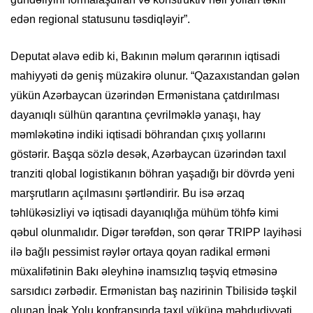
edən regional statusunu təsdiqləyir”.
Deputat əlavə edib ki, Bakının məlum qərarının iqtisadi
mahiyyəti də geniş müzakirə olunur. “Qazaxıstandan gələn
yükün Azərbaycan üzərindən Ermənistana çatdırılması
dayanıqlı sülhün qarantına çevrilməklə yanaşı, hay
məmləkətinə indiki iqtisadi böhrandan çıxış yollarını
göstərir. Başqa sözlə desək, Azərbaycan üzərindən taxıl
tranziti qlobal logistikanın böhran yaşadığı bir dövrdə yeni
marşrutların açılmasını şərtləndirir. Bu isə ərzaq
təhlükəsizliyi və iqtisadi dayanıqlığa mühüm töhfə kimi
qəbul olunmalıdır. Digər tərəfdən, son qərar TRIPP layihəsi
ilə bağlı pessimist rəylər ortaya qoyan radikal erməni
müxalifətinin Bakı əleyhinə inamsızlıq təşviq etməsinə
sarsıdıcı zərbədir. Ermənistan baş nazirinin Tbilisidə təşkil
olunan İpək Yolu konfransında taxıl yükünə məhdudiyyəti