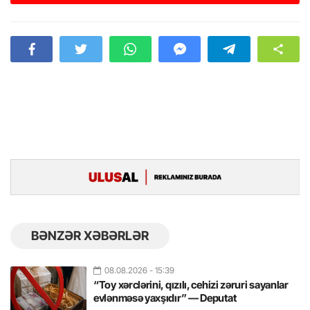
BƏNZƏR XƏBƏRLƏR
08.08.2026
- 15:39
“Toy xərclərini, qızılı, cehizi zəruri sayanlar
evlənməsə yaxşıdır” — Deputat