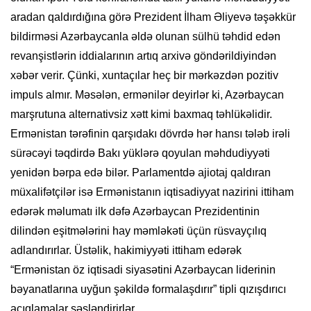
aradan qaldırdığına görə Prezident İlham Əliyevə təşəkkür
bildirməsi Azərbaycanla əldə olunan sülhü təhdid edən
revanşistlərin iddialarının artıq arxivə göndərildiyindən
xəbər verir. Çünki, xuntaçılar heç bir mərkəzdən pozitiv
impuls almır. Məsələn, ermənilər deyirlər ki, Azərbaycan
marşrutuna alternativsiz xətt kimi baxmaq təhlükəlidir.
Ermənistan tərəfinin qarşıdakı dövrdə hər hansı tələb irəli
sürəcəyi təqdirdə Bakı yüklərə qoyulan məhdudiyyəti
yenidən bərpa edə bilər. Parlamentdə ajiotaj qaldıran
müxalifətçilər isə Ermənistanın iqtisadiyyat nazirini ittiham
edərək məlumatı ilk dəfə Azərbaycan Prezidentinin
dilindən eşitmələrini hay məmləkəti üçün rüsvayçılıq
adlandırırlar. Üstəlik, hakimiyyəti ittiham edərək
“Ermənistan öz iqtisadi siyasətini Azərbaycan liderinin
bəyanatlarına uyğun şəkildə formalaşdırır” tipli qızışdırıcı
açıqlamalar səsləndirirlər.