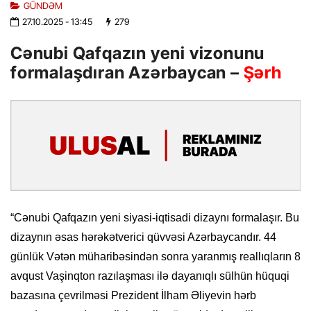
GÜNDƏM
27.10.2025
- 13:45
279
Cənubi Qafqazın yeni vizonunu
formalaşdıran Azərbaycan –
Şərh
“Cənubi Qafqazın yeni siyasi-iqtisadi dizaynı formalaşır. Bu
dizaynın əsas hərəkətverici qüvvəsi Azərbaycandır. 44
günlük Vətən müharibəsindən sonra yaranmış reallıqların 8
avqust Vaşinqton razılaşması ilə dayanıqlı sülhün hüquqi
bazasına çevrilməsi Prezident İlham Əliyevin hərb