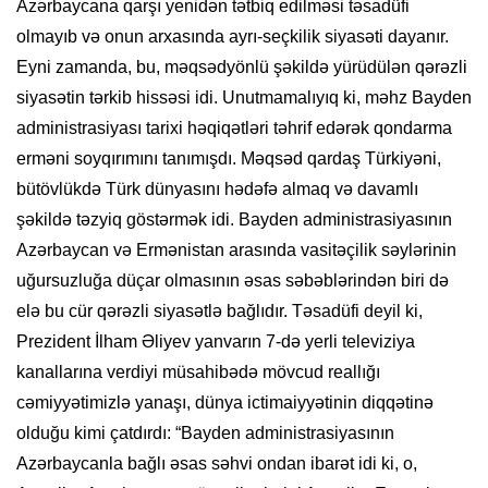
Azərbaycana qarşı yenidən tətbiq edilməsi təsadüfi
olmayıb və onun arxasında ayrı-seçkilik siyasəti dayanır.
Eyni zamanda, bu, məqsədyönlü şəkildə yürüdülən qərəzli
siyasətin tərkib hissəsi idi. Unutmamalıyıq ki, məhz Bayden
administrasiyası tarixi həqiqətləri təhrif edərək qondarma
erməni soyqırımını tanımışdı. Məqsəd qardaş Türkiyəni,
bütövlükdə Türk dünyasını hədəfə almaq və davamlı
şəkildə təzyiq göstərmək idi. Bayden administrasiyasının
Azərbaycan və Ermənistan arasında vasitəçilik səylərinin
uğursuzluğa düçar olmasının əsas səbəblərindən biri də
elə bu cür qərəzli siyasətlə bağlıdır. Təsadüfi deyil ki,
Prezident İlham Əliyev yanvarın 7-də yerli televiziya
kanallarına verdiyi müsahibədə mövcud reallığı
cəmiyyətimizlə yanaşı, dünya ictimaiyyətinin diqqətinə
olduğu kimi çatdırdı: “Bayden administrasiyasının
Azərbaycanla bağlı əsas səhvi ondan ibarət idi ki, o,