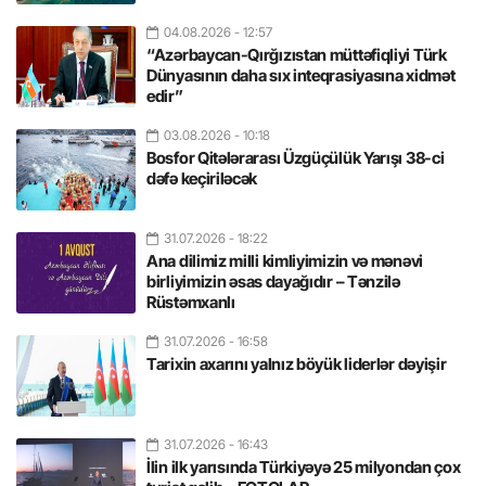
04.08.2026
- 12:57
“Azərbaycan-Qırğızıstan müttəfiqliyi Türk
Dünyasının daha sıx inteqrasiyasına xidmət
edir”
03.08.2026
- 10:18
Bosfor Qitələrarası Üzgüçülük Yarışı 38-ci
dəfə keçiriləcək
31.07.2026
- 18:22
Ana dilimiz milli kimliyimizin və mənəvi
birliyimizin əsas dayağıdır – Tənzilə
Rüstəmxanlı
31.07.2026
- 16:58
Tarixin axarını yalnız böyük liderlər dəyişir
31.07.2026
- 16:43
İlin ilk yarısında Türkiyəyə 25 milyondan çox