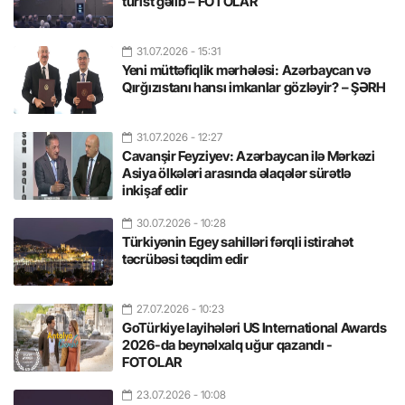
turist gəlib – FOTOLAR
31.07.2026
- 15:31
Yeni müttəfiqlik mərhələsi: Azərbaycan və
Qırğızıstanı hansı imkanlar gözləyir? – ŞƏRH
31.07.2026
- 12:27
Cavanşir Feyziyev: Azərbaycan ilə Mərkəzi
Asiya ölkələri arasında əlaqələr sürətlə
inkişaf edir
30.07.2026
- 10:28
Türkiyənin Egey sahilləri fərqli istirahət
təcrübəsi təqdim edir
27.07.2026
- 10:23
GoTürkiye layihələri US International Awards
2026-da beynəlxalq uğur qazandı -
FOTOLAR
23.07.2026
- 10:08