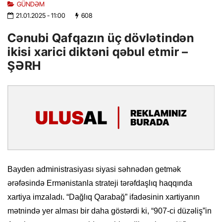
GÜNDƏM
21.01.2025
- 11:00
608
Cənubi Qafqazın üç dövlətindən
ikisi xarici diktəni qəbul etmir –
ŞƏRH
Bayden administrasiyası siyasi səhnədən getmək
ərəfəsində Ermənistanla strateji tərəfdaşlıq haqqında
xartiya imzaladı. “Dağlıq Qarabağ” ifadəsinin xartiyanın
mətnində yer alması bir daha göstərdi ki, “907-ci düzəliş”in