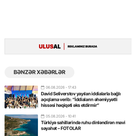
BƏNZƏR XƏBƏRLƏR
06.08.2026
- 17:43
David Seliverstov yayılan iddialarla bağlı
açıqlama verib: “İddiaların əhəmiyyətli
hissəsi həqiqəti əks etdirmir”
05.08.2026
- 10:41
Türkiyə sahillərində ruhu dinləndirən mavi
səyahət – FOTOLAR