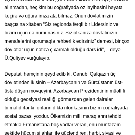
alınmadan, heç kim bu coğrafiyada öz layihəsini həyata
keçirə və uğura imza ata bilməz. Onun dövlətimizin
başçısına xitabən “Siz regionda fərqli bir Lidersiniz və
bizim üçün də nümunəsiniz. Siz ölkənizə dövlətinizin
mənafelərini qorumaqla rəhbərlik edirsiniz” deməsi, bir çox
dövlətlər üçün nəticə çıxarmalı olduğu dərs idi”, – deyə
Ü.Quliyev vurğulayıb.
Deputat, həmçinin qeyd edib ki, Cənubi Qafqazın üç
dövlətindən ikisinin – Azərbaycanın və Gürcüstanın üst-
üstə düşən mövqeyini, Azərbaycan Prezidentinin müəllifi
olduğu geosiyasi reallığı görməzdən gələn dairələr
bilməlidirlər ki, onların diktə ritorikasının bizim coğrafiyada
sosial bazası yoxdur. Ölkəmizin milli maraqlarını təhdid
etməklə Ermənistana boş vədlər verən, onu müntəzəm
şəkildə hücum silahları ilə gücləndirən, hərbi, siyasi və