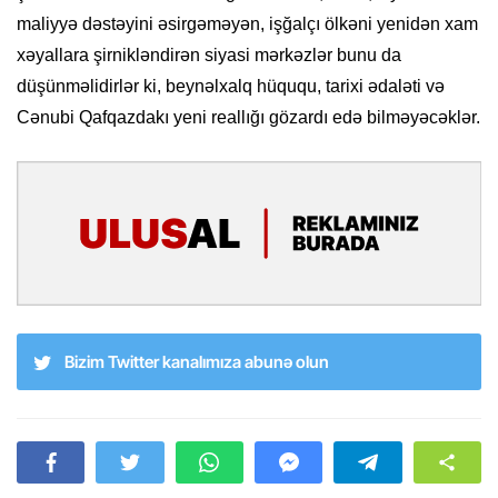
maliyyə dəstəyini əsirgəməyən, işğalçı ölkəni yenidən xam
xəyallara şirnikləndirən siyasi mərkəzlər bunu da
düşünməlidirlər ki, beynəlxalq hüququ, tarixi ədaləti və
Cənubi Qafqazdakı yeni reallığı gözardı edə bilməyəcəklər.
Bizim Twitter kanalımıza abunə olun