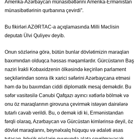
Amerika-Azərbaycan münasibətlərini Amerika-Ermənistan
münasibətlərinin qurbanına çevirdi”.
Bu fikirləri AZƏRTAC-a açıqlamasında Milli Məclisin
deputatı Ülvi Quliyev deyib.
Onun sözlərinə görə, bütün bunlar dövlətimizin maraqları
baxımından olduqca həssas məqamlardır. Gürcüstanın Baş
naziri İrakli Kobaxidzenin ölkəsində keçirilən parlament
seçkilərindən sonra ilk xarici səfərini Azərbaycana etməsi
həm də bu baxımdan ciddi diplomatik mesaj deməkdir. Bu
səfər vasitəsilə Cənubi Qafqazı ayırıcı xətlərlə bölmək və
onu öz maraqlarının girovuna çevirmək istəyən dairələrə
tutarlı cavab verildi. Bu, o demək idi ki, Ermənistandan
fərqli olaraq, Azərbaycan və Gürcüstan kimlərinsə deyil, öz
dövlət maraqlarını, beynəlxalq hüququ və ədaləti əsas
tutacaq, böyük güclərin oyununda alətə çevrilməyəcək.