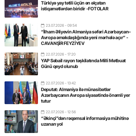
Türkiyə yay tətili üçün ən əlçatan
istiqamətlərdən biridir -FOTOLAR
23.07.2026
- 09:54
“İlham Əliyevin Almaniya səfəri Azərbaycan–
Avropa əməkdaşlığında yeni mərhələ açır” -
CAVANŞİR FEYZİYEV
22.07.2026
- 17:20
YAP Səbail rayon təşkilatında Milli Mətbuat
Günü qeyd olunub
22.07.2026
- 13:42
Deputat: Almaniya ilə münasibətlər
Azərbaycanın Avropa siyasətində önəmli yer
tutur
22.07.2026
- 12:56
“Əkinçi”dən rəqəmsal informasiya mühitinə
uzanan yol