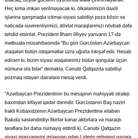
Heç kimə imkan verilməyəcək ki, ölkələrimizin daxili
işlərinə qarışmaqla ictimai-siyasi sabitliyi poza bilsin və
nəticədə suverenliyimizi, dövlət maraqlarımızı növbəti dəfə
təhdid etsinlər. Prezident İlham Əliyev yanvarın 17-də
mətbuata müsahibəsində “Bu gün Gürcüstan-Azərbaycan
əlaqələri bütün istiqamətlər üzrə uğurla inkişaf edir. Hesab
edirəm ki, bizim siyasi əlaqələrimiz bütün qonşular üçün
nümunə ola bilər” deməklə, Cənubi Qafqazda sabitliyi
pozmaq istəyən dairələrə mesaj verdi.
“Azərbaycan Prezidentinin bu mesajının mahiyyəti strateji
baxımdan kifayət qədər dərindir. Gürcüstanın Baş naziri
İrakli Kobaxidzenin Azərbaycan Prezidentinə xitabən
Bakıda səsləndirdiyi fikirlər kənar aktorlara və maraqlı
tərəflərə bir daha nümayiş etdirdi ki, Cənubi Qafqazın
siyasi mənzərəsini müəyyən edən Liderin mövqeyi nəzərə